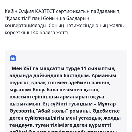
Кейін Әлфия ҚАЗТЕСТ сертификатын пайдаланып,
"Қазақ тілі" пәні бойынша балдарын
конвертациялады. Соның нәтижесінде оның жалпы
көрсеткіші 140 баллға жетті.
"Мен ҰБТ-ға мақсатты түрде 11-сыныптың
алдында дайындала бастадым. Арманым –
педагог, қазақ тілі мен әдебиеті пәнінің
мұғалімі болу. Бала кезімнен қазақ
классиктерінің шығармаларын оқуға
қызығамын. Ең сүйікті туындым – Мұхтар
Әуезовтің "Абай жолы" романы. Әдебиетке
деген сүйіспеншілігім мені ұстаздық жолды
таңдауға, туған тілімізге деген құрметті