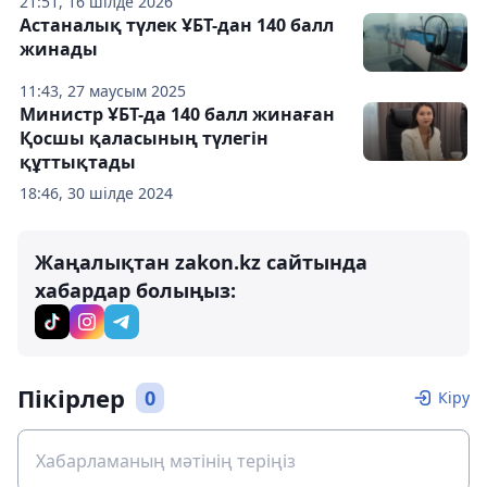
21:51, 16 шілде 2026
Астаналық түлек ҰБТ-дан 140 балл
жинады
11:43, 27 маусым 2025
Министр ҰБТ-да 140 балл жинаған
Қосшы қаласының түлегін
құттықтады
18:46, 30 шілде 2024
Жаңалықтан zakon.kz сайтында
хабардар болыңыз:
Пікірлер
0
Кіру