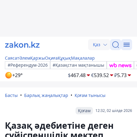
Қаз
Саясат
Әлем
Қаржы
Оқиға
Құқық
Мақалалар
#Референдум-2026
#Қазақстан мақтанышы
+29°
$
467.48
€
539.52
₽
5.73
Басты
Барлық жаңалықтар
Қоғам тынысы
Қоғам
12:32, 02 шілде 2026
Қазақ әдебиетіне деген
сүйіспеншілік мектеп