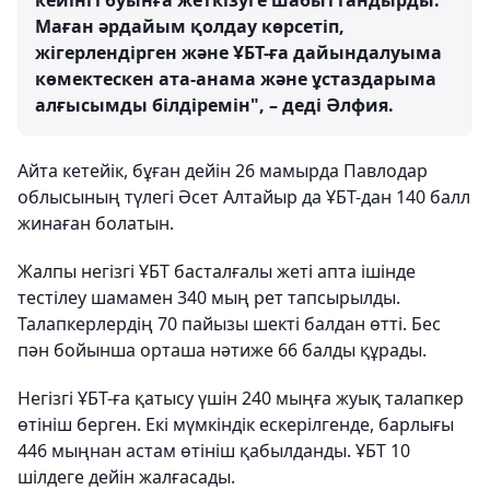
кейінгі буынға жеткізуге шабыттандырды.
Маған әрдайым қолдау көрсетіп,
жігерлендірген және ҰБТ-ға дайындалуыма
көмектескен ата-анама және ұстаздарыма
алғысымды білдіремін", – деді Әлфия.
Айта кетейік, бұған дейін 26 мамырда Павлодар
облысының түлегі Әсет Алтайыр да ҰБТ-дан 140 балл
жинаған болатын.
Жалпы негізгі ҰБТ басталғалы жеті апта ішінде
тестілеу шамамен 340 мың рет тапсырылды.
Талапкерлердің 70 пайызы шекті балдан өтті. Бес
пән бойынша орташа нәтиже 66 балды құрады.
Негізгі ҰБТ-ға қатысу үшін 240 мыңға жуық талапкер
өтініш берген. Екі мүмкіндік ескерілгенде, барлығы
446 мыңнан астам өтініш қабылданды. ҰБТ 10
шілдеге дейін жалғасады.