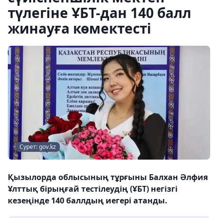
түлегіне ҰБТ-дан 140 балл
жинауға көмектесті
Сурет: gov.kz
Қызылорда облысының тұрғыны Балхан Әлфия
Ұлттық бірыңғай тестілеудің (ҰБТ) негізгі
кезеңінде 140 баллдың иегері атанды.