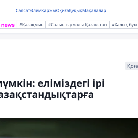
Саясат
Әлем
Қаржы
Оқиға
Құқық
Мақалалар
#Қазақмыс
#Салыстырмалы Қазақстан
#Халық бухг
Қоғ
мкін: еліміздегі ірі
қазақстандықтарға