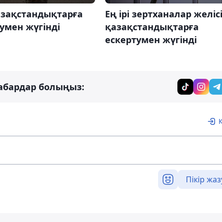
азақстандықтарға
Ең ірі зертханалар желіс
умен жүгінді
қазақстандықтарға
ескертумен жүгінді
абардар болыңыз:
Пікір жаз