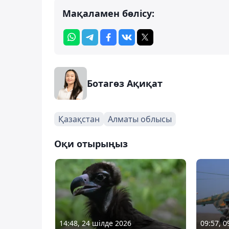
Мақаламен бөлісу:
Ботагөз Ақиқат
Қазақстан
Алматы облысы
Оқи отырыңыз
14:48, 24 шілде 2026
09:57, 