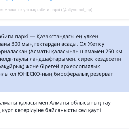
емлекеттік ұлттық табиғи паркі (@altynemel_np)
абиғи паркі — Қазақстандағы ең үлкен
ағы 300 мың гектардан асады. Ол Жетісу
орналасқан (Алматы қаласынан шамамен 250 км
шөлді-таулы ландшафтарымен, сирек кездесетін
рақұйрық) және бірегей археологиялық
жылы ол ЮНЕСКО-ның биосфералық резерват
 Алматы қаласы мен Алматы облысының тау
ң күрт көтерілуіне байланысты сел қаупі