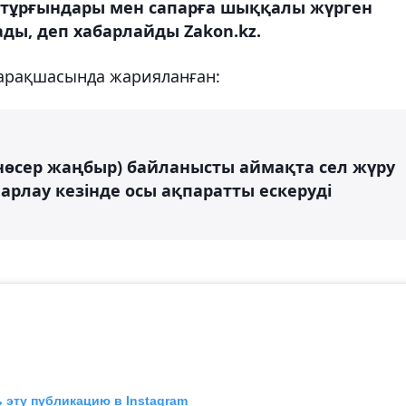
л тұрғындары мен сапарға шыққалы жүрген
ды, деп хабарлайды Zakon.kz.
парақшасында жарияланған:
нөсер жаңбыр) байланысты аймақта сел жүру
арлау кезінде осы ақпаратты ескеруді
 эту публикацию в Instagram