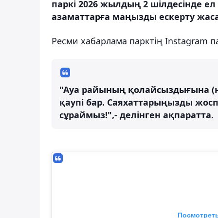
паркі 2026 жылдың 2 шілдесінде е
азаматтарға маңызды ескерту жаса
Ресми хабарлама парктің Instagram 
"Ауа райының қолайсыздығына (
қаупі бар. Саяхаттарыңызды жосп
сұраймыз!",- делінген ақпаратта.
Посмотреть