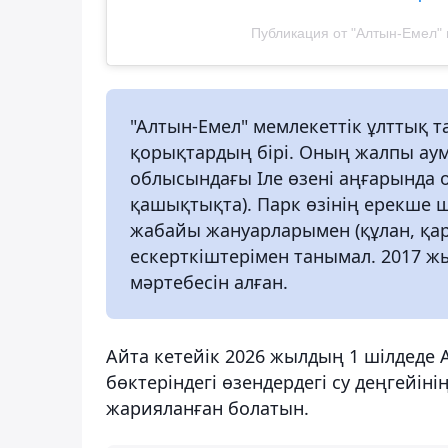
Публикация от "Алтын-Емел" м
"Алтын-Емел" мемлекеттік ұлттық т
қорықтардың бірі. Оның жалпы аум
облысындағы Іле өзені аңғарында 
қашықтықта). Парк өзінің ерекше 
жабайы жануарларымен (құлан, қа
ескерткіштерімен танымал. 2017 
мәртебесін алған.
Айта кетейік 2026 жылдың 1 шілдеде
бөктеріндегі өзендердегі су деңгейіні
жарияланған болатын.