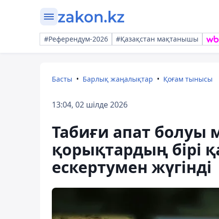
#Референдум-2026
#Қазақстан мақтанышы
Басты
Барлық жаңалықтар
Қоғам тынысы
13:04, 02 шілде 2026
Табиғи апат болуы мү
қорықтардың бірі 
ескертумен жүгінді