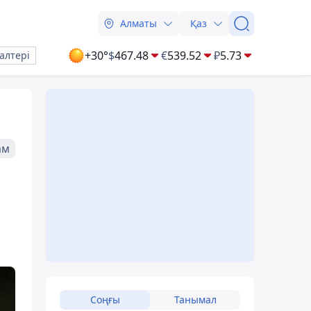
Алматы
Қаз
+30°
$
467.48
€
539.52
₽
5.73
алтері
ам
Соңғы
Танымал