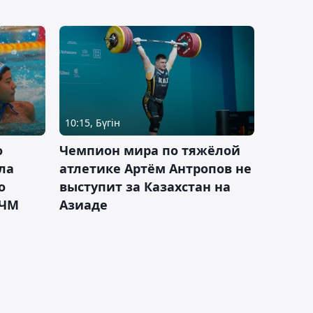
10:15, Бүгін
о
Чемпион мира по тяжёлой
ла
атлетике Артём Антропов не
о
выступит за Казахстан на
 ЧМ
Азиаде