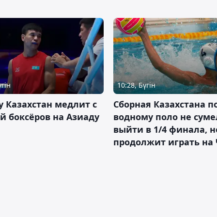
үгін
10:28, Бүгін
 Казахстан медлит с
Сборная Казахстана п
й боксёров на Азиаду
водному поло не суме
выйти в 1/4 финала, н
продолжит играть на