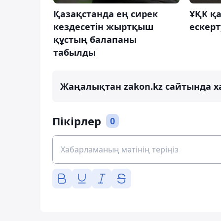
Қазақстанда ең сирек
ҰҚК қ
кездесетін жыртқыш
ескерт
құстың балапаны
табылды
Жаңалықтан zakon.kz сайтында х
Пікірлер
0