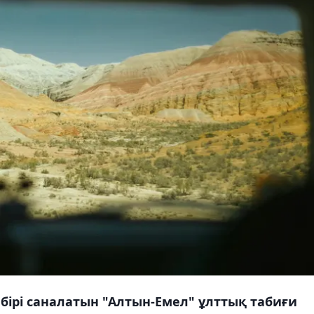
бірі саналатын "Алтын-Емел" ұлттық табиғи