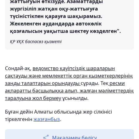
жаттығуын өткізуде. Азаматтарды
жүргізіліп жатқан оқу-жаттығуға
түсіністікпен қарауға шақырамыз.
Жекеленген аудандарда автокөлік
қозғалысын уақытша шектеу көзделген".
ҚР ҰҚК баспасөз қызметі
Сондай-ақ,
ведомство қауіпсіздік шараларын
сақтауды және мемлекеттік орган қызметкерлерінің
заңды талаптарын орындауды
сұрады. Тек
ресми
ақпаратты басшылыққа алып, жалған мәліметтердің
таралуына жол бермеу
ұсынылды.
Бұған дейін Алматы облысында жер сілкінісі
тіркелгенін
жазғанбыз
.
Мақаламен бөлісу