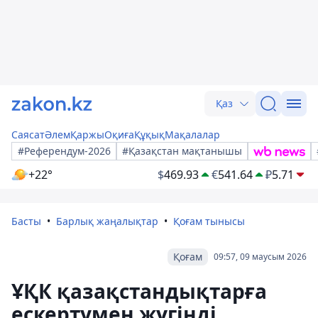
Қаз
Саясат
Әлем
Қаржы
Оқиға
Құқық
Мақалалар
#Референдум-2026
#Қазақстан мақтанышы
+22°
$
469.93
€
541.64
₽
5.71
Басты
Барлық жаңалықтар
Қоғам тынысы
Қоғам
09:57, 09 маусым 2026
ҰҚК қазақстандықтарға
ескертумен жүгінді