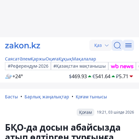
Қаз
Саясат
Әлем
Қаржы
Оқиға
Құқық
Мақалалар
#Референдум-2026
#Қазақстан мақтанышы
+24°
$
469.93
€
541.64
₽
5.71
Басты
Барлық жаңалықтар
Қоғам тынысы
Қоғам
19:21, 03 шілде 2026
БҚО-да досын абайсызда
атып өлтірген тұрғынға