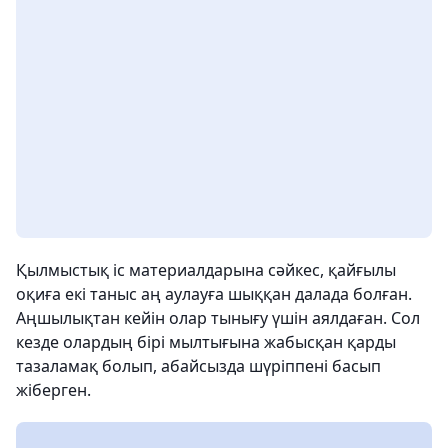
Қылмыстық іс материалдарына сәйкес, қайғылы
оқиға екі таныс аң аулауға шыққан далада болған.
Аңшылықтан кейін олар тынығу үшін аялдаған. Сол
кезде олардың бірі мылтығына жабысқан қарды
тазаламақ болып, абайсызда шүріппені басып
жіберген.