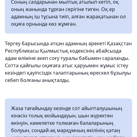
Соның салдарынан мылтық атылып кетіп, оқ
оның жанында тұрған серігіне тиген. Оқ ер
адамның іш тұсына тиіп, алған жарақатынан ол
оқиға орнында көз жұмған.
Тергеу барысында атқан адамның әрекеті Қазақстан
Республикасы Қылмыстық кодексінің абайсызда
адам өліміне әкеп соғу туралы бабымен сараланды.
Сотта қайғылы оқиғаға атыс қаруымен жұмыс істеу
кезіндегі қауіпсіздік талаптарының өрескел бұзылуы
себеп болғаны анықталды.
Жаза тағайындау кезінде сот айыпталушының
кінәсін толық мойындауын, шын жүректен
өкінуін, кәмелетке толмаған балаларының
болуын, сондай-ақ марқұмның өкілінің қатаң