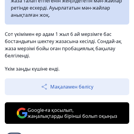
жаза талап етпегенін жеңілдететін мән-жайлар
ретінде ескерді. Ауырлататын мән-жайлар
анықталған жоқ.
Сот үкімімен ер адам 1 жыл 6 ай мерзімге бас
бостандығын шектеу жазасына кесілді. Сондай-ақ
жаза мерзімі бойы оған пробациялық бақылау
белгіленді.
Үкім заңды күшіне енді.
Мақаламен бөлісу
Google-ға қосылып,
жаңалықтарды бірінші болып оқыңыз