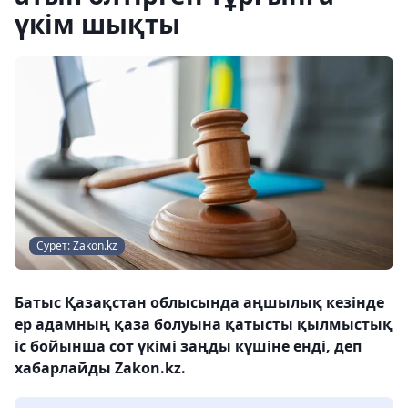
үкім шықты
Сурет: Zakon.kz
Батыс Қазақстан облысында аңшылық кезінде
ер адамның қаза болуына қатысты қылмыстық
іс бойынша сот үкімі заңды күшіне енді, деп
хабарлайды Zakon.kz.