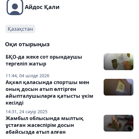
Айдос Қали
Қазақстан
Оқи отырыңыз
БҚО-да жеке сот орындаушы
тергеліп жатыр
11:44, 04 шілде 2026
Ақкөл қаласында спортшы мен
оның досын атып өлтірген
айыпталушыларға қатысты үкім
кесілді
14:31, 24 сәуір 2025
Жамбыл облысында мылтық
ұстаған жасөспірім досын
абайсызда атып алған