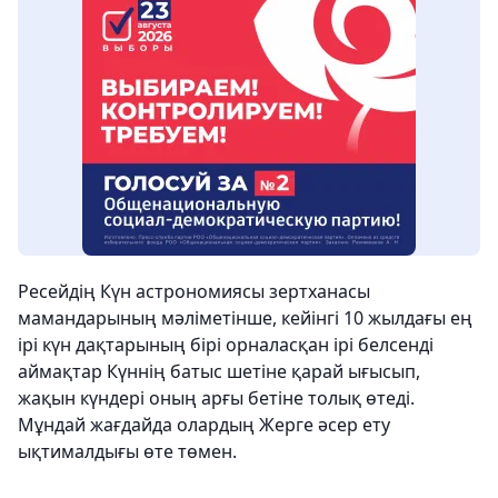
Ресейдің Күн астрономиясы зертханасы
мамандарының мәліметінше, кейінгі 10 жылдағы ең
ірі күн дақтарының бірі орналасқан ірі белсенді
аймақтар Күннің батыс шетіне қарай ығысып,
жақын күндері оның арғы бетіне толық өтеді.
Мұндай жағдайда олардың Жерге әсер ету
ықтималдығы өте төмен.