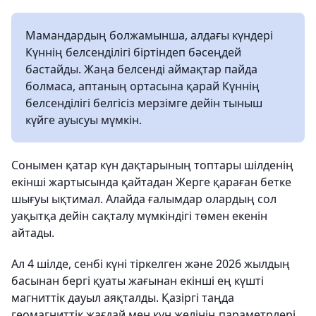
Мамандардың болжамынша, алдағы күндері
Күннің белсенділігі біртіндеп бәсеңдей
бастайды. Жаңа белсенді аймақтар пайда
болмаса, аптаның ортасына қарай Күннің
белсенділігі белгісіз мерзімге дейін тыныш
күйге ауысуы мүмкін.
Сонымен қатар күн дақтарының топтары шілденің
екінші жартысында қайтадан Жерге қараған бетке
шығуы ықтимал. Алайда ғалымдар олардың сол
уақытқа дейін сақталу мүмкіндігі төмен екенін
айтады.
Ал 4 шілде, сенбі күні тіркелген және 2026 жылдың
басынан бергі қуаты жағынан екінші ең күшті
магниттік дауыл аяқталды. Қазіргі таңда
геомагниттік жағдай мен күн желінің параметрлері