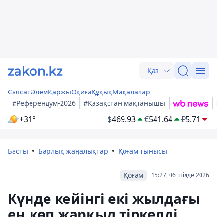
Қаз
Саясат
Әлем
Қаржы
Оқиға
Құқық
Мақалалар
#Референдум-2026
#Қазақстан мақтанышы
+31°
$
469.93
€
541.64
₽
5.71
Басты
Барлық жаңалықтар
Қоғам тынысы
Қоғам
15:27, 06 шілде 2026
Күнде кейінгі екі жылдағы
ең көп жарқыл тіркелді