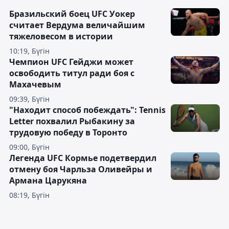
Бразильский боец UFC Уокер
считает Вердума величайшим
тяжеловесом в истории
10:19, Бүгін
Чемпион UFC Гейджи может
освободить титул ради боя с
Махачевым
09:39, Бүгін
"Находит способ побеждать": Tennis
Letter похвалил Рыбакину за
трудовую победу в Торонто
09:00, Бүгін
Легенда UFC Кормье подетвердил
отмену боя Чарльза Оливейры и
Армана Царукяна
08:19, Бүгін