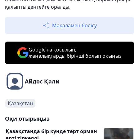
қалыпты деңгейге оралды.
Мақаламен бөлісу
Google-ға қосылып,
жаңалықтарды бірінші болып оқыңыз
Айдос Қали
Қазақстан
Оқи отырыңыз
Қазақстанда бір күнде төрт орман
өрті тіркелді