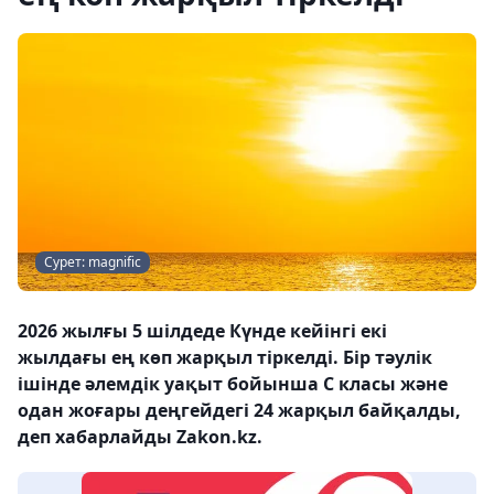
Сурет: magnific
2026 жылғы 5 шілдеде Күнде кейінгі екі
жылдағы ең көп жарқыл тіркелді. Бір тәулік
ішінде әлемдік уақыт бойынша С класы және
одан жоғары деңгейдегі 24 жарқыл байқалды,
деп хабарлайды Zakon.kz.