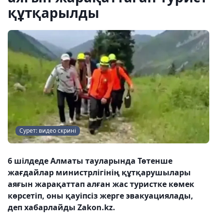
құтқарылды
Сурет: видео скрині
6 шілдеде Алматы тауларында Төтенше
жағдайлар министрлігінің құтқарушылары
аяғын жарақаттап алған жас туристке көмек
көрсетіп, оны қауіпсіз жерге эвакуациялады,
деп хабарлайды Zakon.kz.