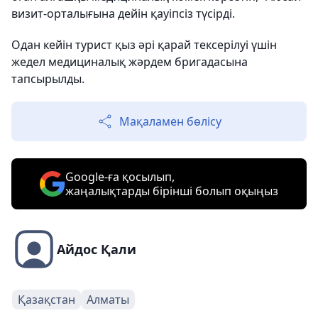
визит-орталығына дейін қауіпсіз түсірді.
Одан кейін турист қыз әрі қарай тексерілуі үшін
жедел медициналық жәрдем бригадасына
тапсырылды.
Мақаламен бөлісу
Google-ға қосылып,
жаңалықтарды бірінші болып оқыңыз
Айдос Қали
Қазақстан
Алматы