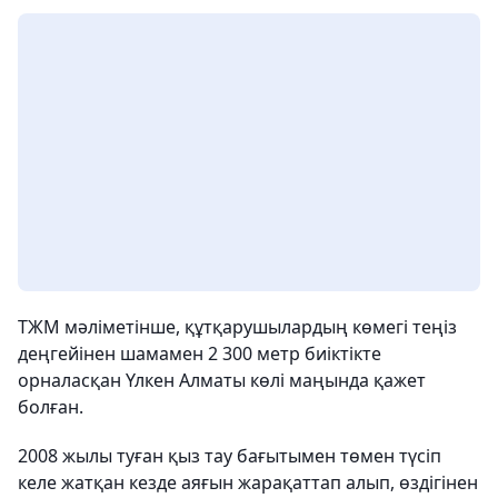
ТЖМ мәліметінше, құтқарушылардың көмегі теңіз
деңгейінен шамамен 2 300 метр биіктікте
орналасқан Үлкен Алматы көлі маңында қажет
болған.
2008 жылы туған қыз тау бағытымен төмен түсіп
келе жатқан кезде аяғын жарақаттап алып, өздігінен