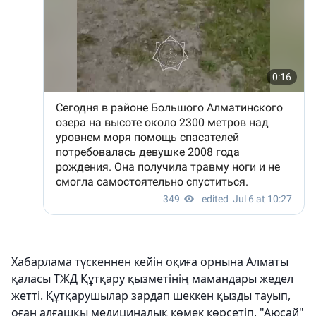
Хабарлама түскеннен кейін оқиға орнына Алматы
қаласы ТЖД Құтқару қызметінің мамандары жедел
жетті. Құтқарушылар зардап шеккен қызды тауып,
оған алғашқы медициналық көмек көрсетіп, "Аюсай"