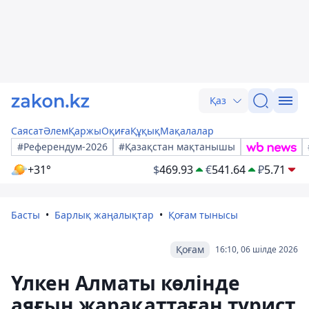
Қаз
Саясат
Әлем
Қаржы
Оқиға
Құқық
Мақалалар
#Референдум-2026
#Қазақстан мақтанышы
+31°
$
469.93
€
541.64
₽
5.71
Басты
Барлық жаңалықтар
Қоғам тынысы
Қоғам
16:10, 06 шілде 2026
Үлкен Алматы көлінде
аяғын жарақаттаған турист