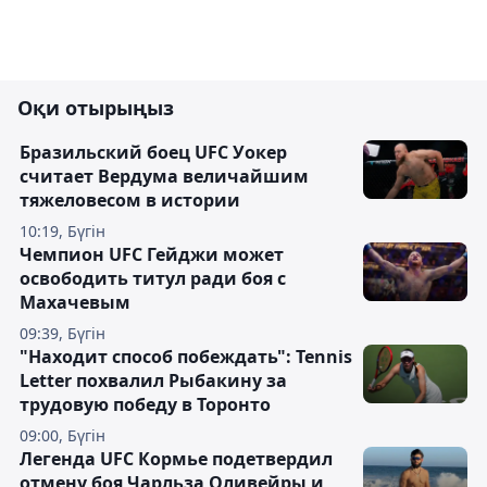
Оқи отырыңыз
Бразильский боец UFC Уокер
считает Вердума величайшим
тяжеловесом в истории
10:19, Бүгін
Чемпион UFC Гейджи может
освободить титул ради боя с
Махачевым
09:39, Бүгін
"Находит способ побеждать": Tennis
Letter похвалил Рыбакину за
трудовую победу в Торонто
09:00, Бүгін
Легенда UFC Кормье подетвердил
отмену боя Чарльза Оливейры и