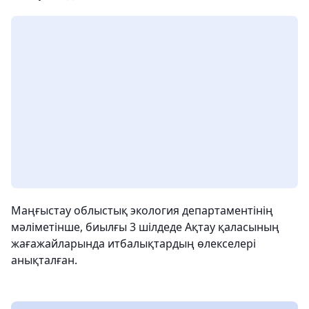
Маңғыстау облыстық экология департаментінің
мәліметінше, биылғы 3 шілдеде Ақтау қаласының
жағажайларында итбалықтардың өлекселері
анықталған.