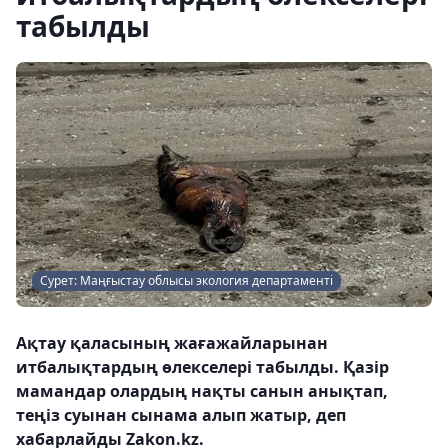
табылды
Сурет: Маңғыстау облысы экология департаменті
Ақтау қаласының жағажайларынан
итбалықтардың өлекселері табылды. Қазір
мамандар олардың нақты санын анықтап,
теңіз суынан сынама алып жатыр, деп
хабарлайды Zakon.kz.