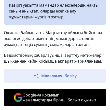
Қазіргі уақытта мамандар өлекселердің нақты
санын анықтап, оларды есепке алу
жұмыстарын жүргізіп жатыр.
Оқиғаға байланысты Маңғыстау облысы бойынша
экология департаментінің мамандары аталған
аумақтан теңіз суының сынамаларын алған.
Ведомствоның хабарлауынша, зерттеу нәтижелері
шыққаннан кейін қосымша ақпарат жарияланады.
Мақаламен бөлісу
Google-ға қосылып,
жаңалықтарды бірінші болып оқыңыз