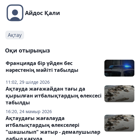
Айдос Қали
Ақтау
Оқи отырыңыз
Францияда бір үйден бес
нәрестенің мәйіті табылды
11:02, 29 шілде 2026
Ақтауда жағажайдан тағы да
қырылған итбалықтардың өлексесі
табылды
16:20, 24 мамыр 2026
Ақтаудағы жағалауда
итбалықтардың өлекселері
"шашылып" жатыр - демалушылар
дабыл қағуда