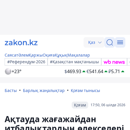
Қаз
Саясат
Әлем
Қаржы
Оқиға
Құқық
Мақалалар
#Референдум-2026
#Қазақстан мақтанышы
+23°
$
469.93
€
541.64
₽
5.71
Басты
Барлық жаңалықтар
Қоғам тынысы
Қоғам
17:50, 06 шілде 2026
Ақтауда жағажайдан
итбалықтардың өлекселері