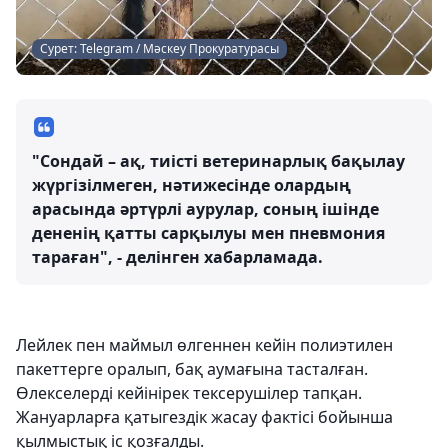
Сурет: Telegram / Мәскеу Прокуратурасы
"Сондай – ақ, тиісті ветеринарлық бақылау
жүргізілмеген, нәтижесінде олардың
арасында әртүрлі аурулар, соның ішінде
дененің қатты сарқылуы мен пневмония
тараған", - делінген хабарламада.
Лейлек пен маймыл өлгеннен кейін полиэтилен
пакеттерге оралып, бақ аумағына тасталған.
Өлекселерді кейінірек тексерушілер тапқан.
Жануарларға қатыгездік жасау фактісі бойынша
қылмыстық іс қозғалды.