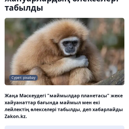
табылды
Сурет: pixabay
Жаңа Мәскеудегі "маймылдар планетасы" жеке
хайуанаттар бағында маймыл мен екі
лейлектің өлекселері табылды, деп хабарлайды
Zakon.kz.