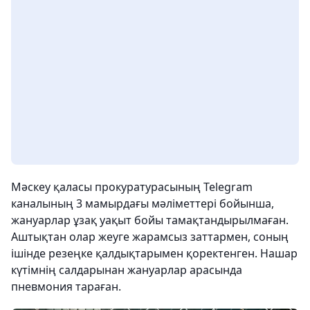
Мәскеу қаласы прокуратурасының Telegram
каналының 3 мамырдағы мәліметтері бойынша,
жануарлар ұзақ уақыт бойы тамақтандырылмаған.
Аштықтан олар жеуге жарамсыз заттармен, соның
ішінде резеңке қалдықтарымен қоректенген. Нашар
күтімнің салдарынан жануарлар арасында
пневмония тараған.