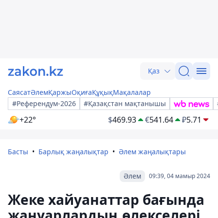
Қаз
Саясат
Әлем
Қаржы
Оқиға
Құқық
Мақалалар
#Референдум-2026
#Қазақстан мақтанышы
+22°
$
469.93
€
541.64
₽
5.71
Басты
Барлық жаңалықтар
Әлем жаңалықтары
Әлем
09:39, 04 мамыр 2024
Жеке хайуанаттар бағында
жануарлардың өлекселері