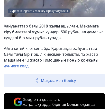
Сурет: Telegram / Мәскеу Прокуратурасы
Хайуанаттар бағы 2018 жылы ашылған. Мекемеге
кіру билеттері жұмыс күндері 600 рубль, ал демалыс
күндері бір мың рубль тұрады.
Айта кетейік, өткен айда Қарағанды хайуанаттар
бағы тағы бір тіршілік иесімен толықты. 12 жасар
Маша мен 13 жасар Тимошаның қоңыр қонжығы
дүниеге келді.
Мақаламен бөлісу
Google-ға қосылып,
жаңалықтарды бірінші болып оқыңыз