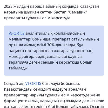
2025 жылдың қараша айының соңында Қазақстан
нарығына шыққан сәттен бастап "Семавик"
препараты тұрақты өсім көрсетуде.
VI-ORTIS
аналитикалық компаниясының
мәліметтері бойынша, препарат сатылымының
орташа айлық өсімі 30%-дан асады, бұл
пациенттер тарапынан жоғары сұраныстың
және дәрігерлердің сапалы әрі қауіпсіз
терапияға деген сенімінің көрсеткіші болып
табылады.
Сондай-ақ,
VI-ORTIS
бағалауы бойынша,
Қазақстандағы семіздікті емдеуге арналған
препараттар нарығы тұрақты өсім көрсетуде және
фармацевтикалық нарықтың ең жылдам дамып келе
жатқан сегменттерінің бірі болып табылады. Осыған