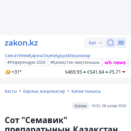
Қаз
Саясат
Әлем
Қаржы
Оқиға
Құқық
Мақалалар
#Референдум-2026
#Қазақстан мақтанышы
+31°
$
469.93
€
541.64
₽
5.71
Басты
Барлық жаңалықтар
Қоғам тынысы
Қоғам
16:52, 08 шілде 2026
Сот "Семавик"
препаратының Қазақстан