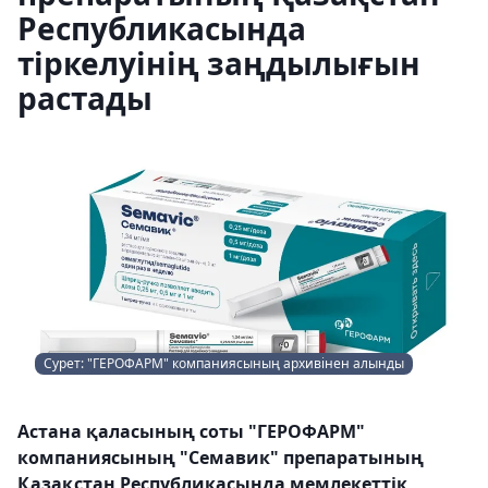
Республикасында
тіркелуінің заңдылығын
растады
Сурет: "ГЕРОФАРМ" компаниясының архивінен алынды
Астана қаласының соты "ГЕРОФАРМ"
компаниясының "Семавик" препаратының
Қазақстан Республикасында мемлекеттік