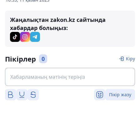
Жаңалықтан zakon.kz сайтында
хабардар болыңыз:
Пікірлер
0
Кіру
Пікір жазу