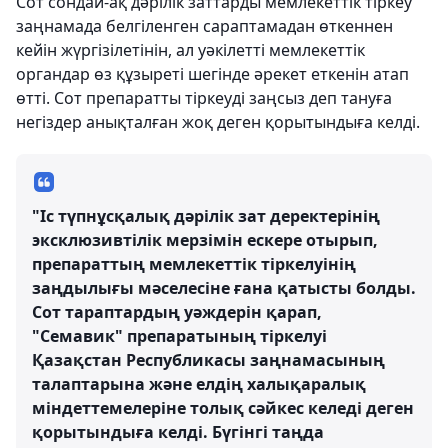
Сот сондай-ақ дәрілік заттарды мемлекеттік тіркеу
заңнамада белгіленген сараптамадан өткеннен
кейін жүргізілетінін, ал уәкілетті мемлекеттік
органдар өз құзыреті шегінде әрекет еткенін атап
өтті. Сот препаратты тіркеуді заңсыз деп тануға
негіздер анықталған жоқ деген қорытындыға келді.
"Іс түпнұсқалық дәрілік зат деректерінің
эксклюзивтілік мерзімін ескере отырып,
препараттың мемлекеттік тіркелуінің
заңдылығы мәселесіне ғана қатысты болды.
Сот тараптардың уәждерін қарап,
"Семавик" препаратының тіркелуі
Қазақстан Республикасы заңнамасының
талаптарына және елдің халықаралық
міндеттемелеріне толық сәйкес келеді деген
қорытындыға келді. Бүгінгі таңда