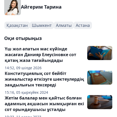
Айгерим Тарина
Қазақстан
Шымкент
Алматы
Астана
Оқи отырыңыз
Үш жол апатын мас күйінде
жасаған Данияр Елеусіновке сот
қатаң жаза тағайындады
14:52, 09 шілде 2026
Конституциялық сот бейбіт
жиналыстар өткізуге шектеулердің
заңдылығын тексереді
15:16, 05 қыркүйек 2024
Жетім балалар мен қайтыс болған
адамның ақшасын жымқырған екі
сот орындаушысы ұсталды
10:33, 11 қазан 2023