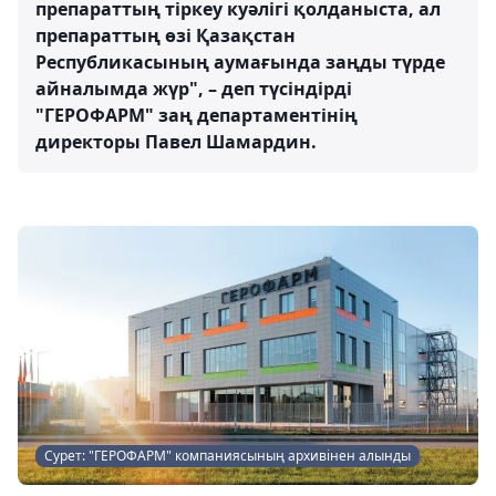
препараттың тіркеу куәлігі қолданыста, ал
препараттың өзі Қазақстан
Республикасының аумағында заңды түрде
айналымда жүр", – деп түсіндірді
"ГЕРОФАРМ" заң департаментінің
директоры Павел Шамардин.
Сурет: "ГЕРОФАРМ" компаниясының архивінен алынды