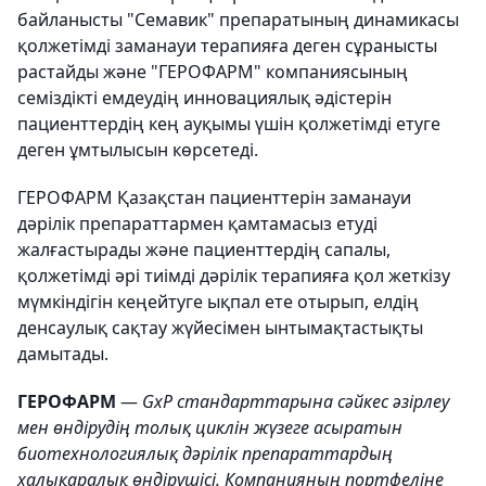
байланысты "Семавик" препаратының динамикасы
қолжетімді заманауи терапияға деген сұранысты
растайды және "ГЕРОФАРМ" компаниясының
семіздікті емдеудің инновациялық әдістерін
пациенттердің кең ауқымы үшін қолжетімді етуге
деген ұмтылысын көрсетеді.
ГЕРОФАРМ Қазақстан пациенттерін заманауи
дәрілік препараттармен қамтамасыз етуді
жалғастырады және пациенттердің сапалы,
қолжетімді әрі тиімді дәрілік терапияға қол жеткізу
мүмкіндігін кеңейтуге ықпал ете отырып, елдің
денсаулық сақтау жүйесімен ынтымақтастықты
дамытады.
ГЕРОФАРМ
—
GxP стандарттарына сәйкес әзірлеу
мен өндірудің толық циклін жүзеге асыратын
биотехнологиялық дәрілік препараттардың
халықаралық өндірушісі. Компанияның портфеліне