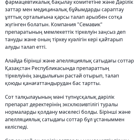
фармацевтикалық бақылау комитетіне және Дәрілік
заттар мен медициналық бұйымдарды сараптау
ұлттық орталығына қарсы талап арызбен сотқа
жүгінген болатын. Компания "Семавик"
препаратының мемлекеттік тіркелуін заңсыз деп
тануды және оның тіркеу куәлігін кері қайтарып
алуды талап етті.
Алайда бірінші және апелляциялық сатыдағы соттар
Қазақстан Республикасында препараттың
тіркелуінің заңдылығын растай отырып, талап
қоюды қанағаттандырудан бас тартты.
Сот талқылауының мәні түпнұсқалық дәрілік
препарат деректерінің эксклюзивтілігі туралы
нормаларды қолдану мәселесі болды. Бірінші және
апелляциялық сатыдағы соттар бұл ұстаныммен
келіспеді.