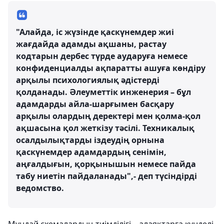
"Алайда, іс жүзінде қаскүнемдер жиі
жағдайда адамды ақшаны, растау
кодтарын дербес түрде аударуға немесе
конфиденциалды ақпаратты ашуға көндіру
арқылы психологиялық әдістерді
қолданады. Әлеуметтік инженерия – бұл
адамдарды айла-шарғымен басқару
арқылы олардың деректері мен қолма-қол
ақшасына қол жеткізу тәсілі. Техникалық
осалдылықтарды іздеудің орнына
қаскүнемдер адамдардың сенімін,
аңғалдығын, қорқынышын немесе пайда
табу ниетін пайдаланады",- деп түсіндірді
ведомство.