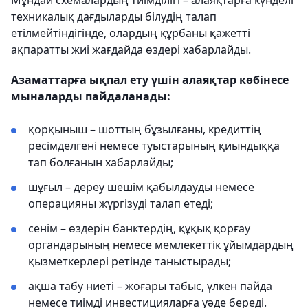
Мұндай схемалардың тиімділігі – алаяқтарға күнделі
техникалық дағдыларды білудің талап
етілмейтіндігінде, олардың құрбаны қажетті
ақпаратты жиі жағдайда өздері хабарлайды.
Азаматтарға ықпал ету үшін алаяқтар көбінесе
мыналарды пайдаланады:
қорқыныш – шоттың бұзылғаны, кредиттің
ресімделгені немесе туыстарының қиындыққа
тап болғанын хабарлайды;
шұғыл – дереу шешім қабылдауды немесе
операцияны жүргізуді талап етеді;
сенім – өздерін банктердің, құқық қорғау
органдарының немесе мемлекеттік ұйымдардың
қызметкерлері ретінде таныстырады;
ақша табу ниеті – жоғары табыс, үлкен пайда
немесе тиімді инвестицияларға уәде береді.