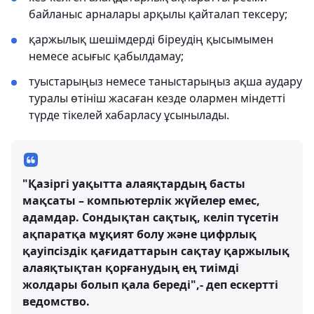
байланыс арналары арқылы қайталап тексеру;
қаржылық шешімдерді біреудің қысымымен
немесе асығыс қабылдамау;
туыстарыңыз немесе таныстарыңыз ақша аудару
туралы өтініш жасаған кезде олармен міндетті
түрде тікелей хабарласу ұсынылады.
"Қазіргі уақытта алаяқтардың басты
мақсаты – компьютерлік жүйелер емес,
адамдар. Сондықтан сақтық, келіп түсетін
ақпаратқа мұқият болу және цифрлық
қауіпсіздік қағидаттарын сақтау қаржылық
алаяқтықтан қорғанудың ең тиімді
жолдары болып қала береді",- деп ескертті
ведомство.