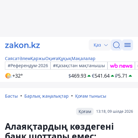
Қаз
Саясат
Әлем
Қаржы
Оқиға
Құқық
Мақалалар
#Референдум-2026
#Қазақстан мақтанышы
+32°
$
469.93
€
541.64
₽
5.71
Басты
Барлық жаңалықтар
Қоғам тынысы
Қоғам
13:18, 09 шілде 2026
Алаяқтардың көздегені
банк шоттары емес: