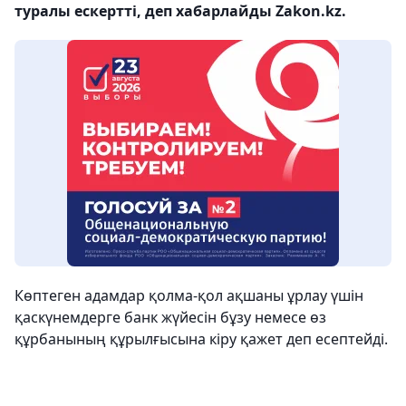
туралы ескертті, деп хабарлайды Zakon.kz.
Көптеген адамдар қолма-қол ақшаны ұрлау үшін
қаскүнемдерге банк жүйесін бұзу немесе өз
құрбанының құрылғысына кіру қажет деп есептейді.