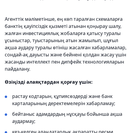
Агенттік мәліметінше, ең көп таралған схемаларға
банктің қауіпсіздік қызметі атынан қоңырау шалу,
жалған инвестициялық жобаларға қатысу туралы
ұсыныстар, туыстарының атын жамылып, шұғыл
ақша аудару туралы өтініш жасалған хабарламалар,
сондай-ақ дауысты және бейнені қолдан жасау үшін
жасанды интеллект пен дипфейк технологияларын
пайдалану.
Өзіңізді алаяқтардан қорғау үшін:
растау кодтарын, құпиясөздерді және банк
карталарының деректемелерін хабарламау;
бейтаныс адамдардың нұсқауы бойынша ақша
аудармау;
кез-келген алаңдатарлық ақпаратты ресми