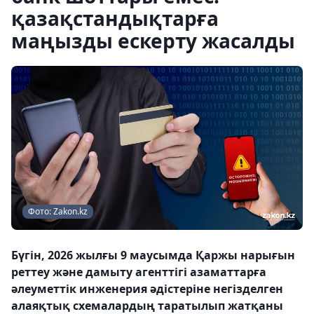
қазақстандықтарға
маңызды ескерту жасалды
Фото: Zakon.kz
Бүгін, 2026 жылғы 9 маусымда Қаржы нарығын
реттеу және дамыту агенттігі азаматтарға
әлеуметтік инженерия әдістеріне негізделген
алаяқтық схемалардың таратылып жатқаны