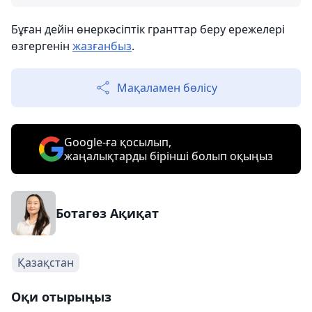
Бұған дейін өнеркәсіптік гранттар беру ережелері
өзгергенін
жазғанбыз
.
Мақаламен бөлісу
Google-ға қосылып,
жаңалықтарды бірінші болып оқыңыз
Ботагөз Ақиқат
Қазақстан
Оқи отырыңыз