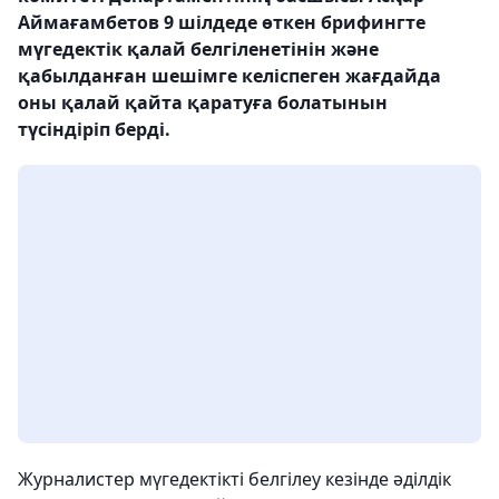
Аймағамбетов 9 шілдеде өткен брифингте
мүгедектік қалай белгіленетінін және
қабылданған шешімге келіспеген жағдайда
оны қалай қайта қаратуға болатынын
түсіндіріп берді.
Журналистер мүгедектікті белгілеу кезінде әділдік