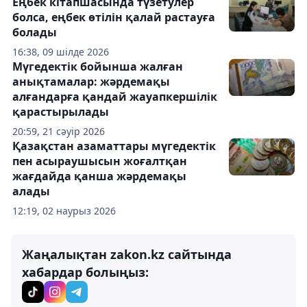
Еңбек кітапшасында түзетулер
болса, еңбек өтілін қалай растауға
болады
16:38, 09 шілде 2026
Мүгедектік бойынша жалған
анықтамалар: жәрдемақы
алғандарға қандай жауапкершілік
қарастырылады
20:59, 21 сәуір 2026
Қазақстан азаматтары мүгедектік
пен асыраушысын жоғалтқан
жағдайда қанша жәрдемақы
алады
12:19, 02 наурыз 2026
Жаңалықтан zakon.kz сайтында
хабардар болыңыз: