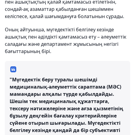
пен ашықтықтың қалай қамтамасыз етілетінін,
сондай-ақ азаматтар қабылданған шешіммен
келіспесе, қалай шағымдануға болатынын сұрады.
Оның айтуынша, мүгедектікті белгілеу кезінде
ашықтық пен әділдікті қамтамасыз ету – әлеуметтік
саладағы және департамент жұмысының негізгі
бағыттарының бірі.
"Мүгедектік беру туралы шешімді
медициналық-әлеуметтік сараптама (МӘС)
мамандары алқалы түрде қабылдайды.
Шешім тек медициналық құжаттарға,
тексеру нәтижелеріне және ағза қызметінің
бұзылу деңгейін бағалау критерийлеріне
сүйене отырып шығарылады. Мүгедектікті
белгілеу кезінде қандай да бір субъективті