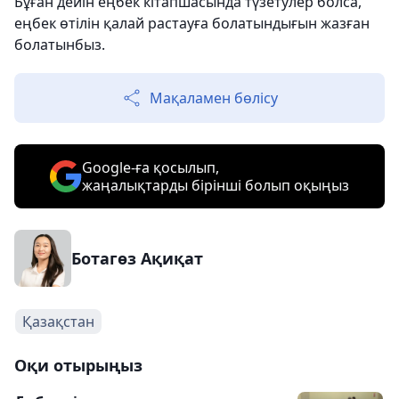
Бұған дейін еңбек кітапшасында түзетулер болса,
еңбек өтілін қалай растауға болатындығын жазған
болатынбыз.
Мақаламен бөлісу
Google-ға қосылып,
жаңалықтарды бірінші болып оқыңыз
Ботагөз Ақиқат
Қазақстан
Оқи отырыңыз