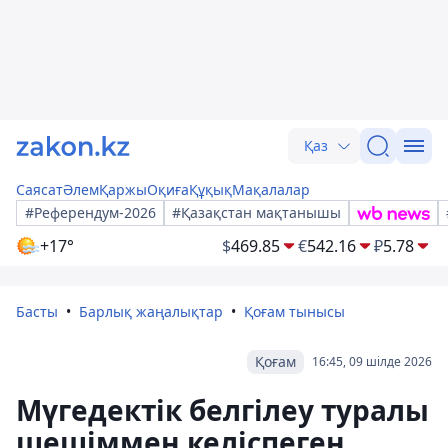
Қаз
Саясат
Әлем
Қаржы
Оқиға
Құқық
Мақалалар
#Референдум-2026
#Қазақстан мақтанышы
+17°
$
469.85
€
542.16
₽
5.78
Басты
Барлық жаңалықтар
Қоғам тынысы
Қоғам
16:45, 09 шілде 2026
Мүгедектік белгілеу туралы
шешіммен келіспеген