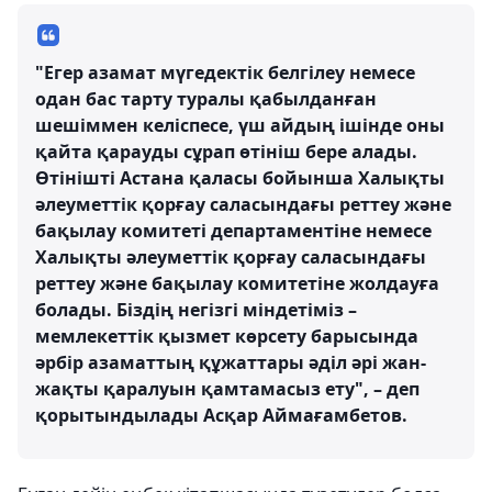
"Егер азамат мүгедектік белгілеу немесе
одан бас тарту туралы қабылданған
шешіммен келіспесе, үш айдың ішінде оны
қайта қарауды сұрап өтініш бере алады.
Өтінішті Астана қаласы бойынша Халықты
әлеуметтік қорғау саласындағы реттеу және
бақылау комитеті департаментіне немесе
Халықты әлеуметтік қорғау саласындағы
реттеу және бақылау комитетіне жолдауға
болады. Біздің негізгі міндетіміз –
мемлекеттік қызмет көрсету барысында
әрбір азаматтың құжаттары әділ әрі жан-
жақты қаралуын қамтамасыз ету", – деп
қорытындылады Асқар Аймағамбетов.