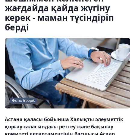
жағдайда қайда жүгіну
керек - маман түсіндіріп
берді
Фото: freepik
Астана қаласы бойынша Халықты әлеуметтік
қорғау саласындағы реттеу және бақылау
комитеті департаментінің басшысы Асқар