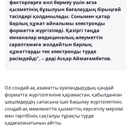
факторларға жол бермеу үшін ағза
қызметінің бұзылуын бағалаудың бірыңғай
тәсілдері қолданылады. Сонымен қатар
барлық құжат айналымы электронды
форматта жүргізіледі. Қазіргі таңда
емханалар медициналық-әлеуметтік
сараптамаға жолдайтын барлық
құжаттарды тек электронды түрде
рәсімдейді", – деді Асқар Аймағамбетов.
Ол сондай-ақ азаматты куәландырудың қандай
форматта жүргізілгеніне қарамастан, қабылданған
шешімдердің сапасына ішкі бақылау жүргізілетінін,
сондай-ақ мемлекеттік қызметтің көрсетілу мерзімі
мен тәртібінің сақталуы тұрақты түрде
қадағаланатынын айтты.