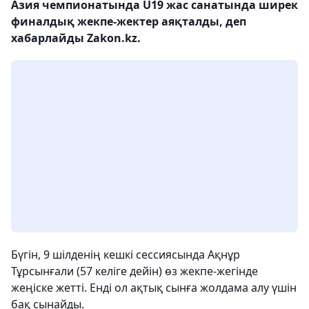
Азия чемпионатында U19 жас санатында ширек
финалдық жекпе-жектер аяқталды, деп
хабарлайды Zakon.kz.
Бүгін, 9 шілденің кешкі сессиясында Ақнұр
Тұрсынғали (57 келіге дейін) өз жекпе-жегінде
жеңіске жетті. Енді ол ақтық сынға жолдама алу үшін
бақ сынайды.