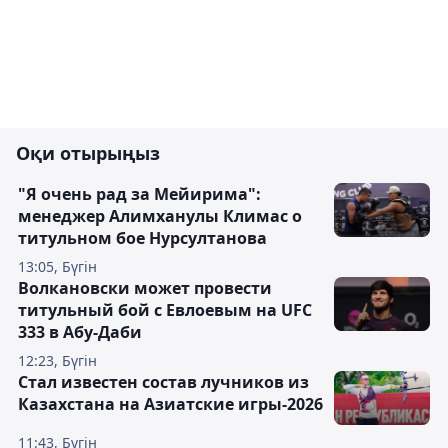
Оқи отырыңыз
"Я очень рад за Мейирима":
менеджер Алимханулы Климас о
титульном бое Нурсултанова
13:05, Бүгін
Волкановски может провести
титульный бой с Евлоевым на UFC
333 в Абу-Даби
12:23, Бүгін
Стал известен состав лучников из
Казахстана на Азиатские игры-2026
11:43, Бүгін