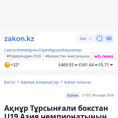
Қаз
Саясат
Әлем
Қаржы
Оқиға
Құқық
Мақалалар
#Референдум-2026
#Қазақстан мақтанышы
+32°
$
469.93
€
541.64
₽
5.71
Басты
Барлық жаңалықтар
Қоғам тынысы
Қоғам
21:03, 09 шілде 2026
Ақнұр Тұрсынғали бокстан
U19 Азия чемпионатының