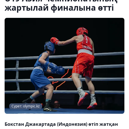
жартылай финалына өтті
Сурет: olympic.kz
Бокстан Джакартада (Индонезия) өтіп жатқан