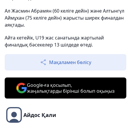
Ал Жасмин Абрамян (60 келіге дейін) және Алтынгүл
Аймұхан (75 келіге дейін) жарысты ширек финалдан
аяқтады.
Айта кетейік, U19 жас санатында жартылай
финалдық бәсекелер 13 шілдеде өтеді.
Мақаламен бөлісу
Google-ға қосылып,
жаңалықтарды бірінші болып оқыңыз
Айдос Қали