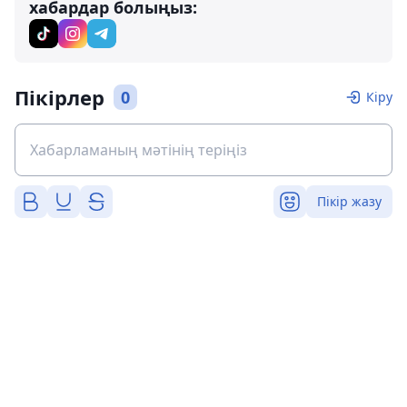
хабардар болыңыз:
Пікірлер
0
Кіру
Пікір жазу