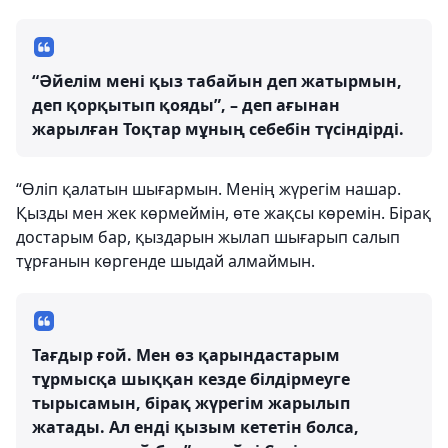
“Әйелім мені қыз табайын деп жатырмын,
деп қорқытып қояды”, – деп ағынан
жарылған Тоқтар мұның себебін түсіндірді.
“Өліп қалатын шығармын. Менің жүрегім нашар.
Қызды мен жек көрмеймін, өте жақсы көремін. Бірақ
достарым бар, қыздарын жылап шығарып салып
тұрғанын көргенде шыдай алмаймын.
Тағдыр ғой. Мен өз қарындастарым
тұрмысқа шыққан кезде білдірмеуге
тырысамын, бірақ жүрегім жарылып
жатады. Ал енді қызым кететін болса,