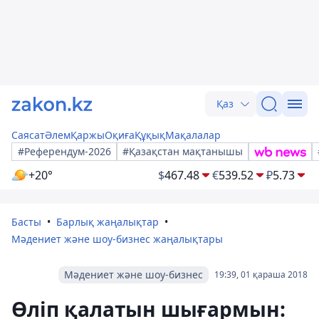
Қаз
Саясат
Әлем
Қаржы
Оқиға
Құқық
Мақалалар
#Референдум-2026
#Қазақстан мақтанышы
+20°
$
467.48
€
539.52
₽
5.73
Басты
Барлық жаңалықтар
Мәдениет және шоу-бизнес жаңалықтары
Мәдениет және шоу-бизнес
19:39, 01 қараша 2018
Өліп қалатын шығармын: