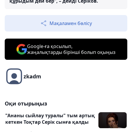
құрыдым дей бер”, – дейді Серіков.
Мақаламен бөлісу
Google-ға қосылып,
жаңалықтарды бірінші болып оқыңыз
zkadm
Оқи отырыңыз
"Ананы сыйлау туралы" тым артық
кеткен Тоқтар Серік сынға қалды