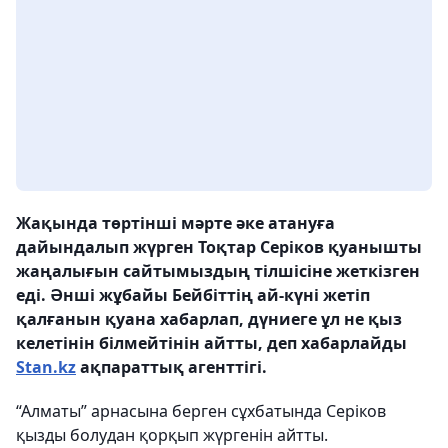
Жақында төртінші мәрте әке атануға
дайындалып жүрген Тоқтар Серіков қуанышты
жаңалығын сайтымыздың тілшісіне жеткізген
еді. Әнші жұбайы Бейбіттің ай-күні жетіп
қалғанын қуана хабарлап, дүниеге ұл не қыз
келетінін білмейтінін айтты, деп хабарлайды
Stan.kz
ақпараттық агенттігі.
“Алматы” арнасына берген сұхбатында Серіков
қызды болудан қорқып жүргенін айтты.