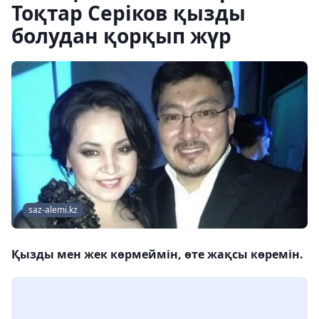
Тоқтар Серіков қызды
болудан қорқып жүр
saz-alemi.kz
Қызды мен жек көрмеймін, өте жақсы көремін.