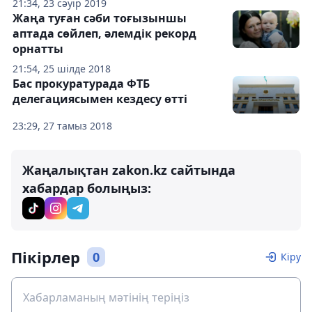
21:34, 23 сәуір 2019
Жаңа туған сәби тоғызыншы
аптада сөйлеп, әлемдік рекорд
орнатты
21:54, 25 шілде 2018
Бас прокуратурада ФТБ
делегациясымен кездесу өтті
23:29, 27 тамыз 2018
Жаңалықтан zakon.kz сайтында
хабардар болыңыз:
Пікірлер
0
Кіру