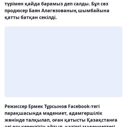
түрімен қайда барамыз деп салды. Бұл сөз
продюсер Баян Алагөзованың шымбайына
қатты батқан секілді.
Режиссер Ермек Тұрсынов Facebook-тегі
парақшасында мәдениет, адамгершілік
жөнінде талқылап, оған қатысты Қазақстанға
әлі өсу керектігін айтып, қазіргі мәдениеттегі