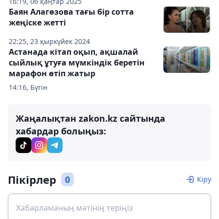
16:19, 06 қаңтар 2025
Баян Алагөзова тағы бір сотта
жеңіске жетті
22:25, 23 қыркүйек 2024
Астанада кітап оқып, ақшалай
сыйлық ұтуға мүмкіндік беретін
марафон өтіп жатыр
14:16, Бүгін
Жаңалықтан zakon.kz сайтында
хабардар болыңыз:
Пікірлер
0
Кіру