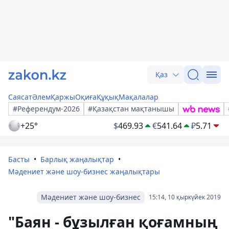
Қаз
Саясат
Әлем
Қаржы
Оқиға
Құқық
Мақалалар
#Референдум-2026
#Қазақстан мақтанышы
+25°
$
469.93
€
541.64
₽
5.71
Басты
Барлық жаңалықтар
Мәдениет және шоу-бизнес жаңалықтары
Мәдениет және шоу-бизнес
15:14, 10 қыркүйек 2019
"Баян - бұзылған қоғамның