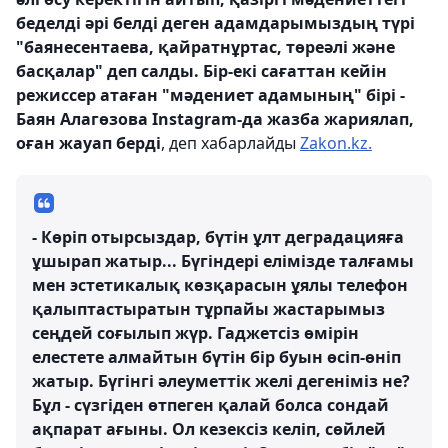
беделді әрі белді деген адамдарымыздың түрі
"баянесентаева, қайратнұртас, төреәлі және
басқалар" деп салды. Бір-екі сағаттан кейін
режиссер атаған "мәдениет адамының" бірі -
Баян Алагөзова Instagram-да жазба жариялап,
оған жауап берді
, деп хабарлайды
Zakon.kz.
- Көріп отырсыздар, бүтін ұлт деградацияға
ұшырап жатыр... Бүгіндері елімізде талғамы
мен эстетикалық көзқарасын ұялы телефон
қалыптастыратын тұрпайы жастарымыз
сеңдей соғылып жүр. Гаджетсіз өмірін
елестете алмайтын бүтін бір буын өсіп-өніп
жатыр. Бүгінгі әлеуметтік желі дегеніміз не?
Бұл - сүзгіден өтпеген қалай болса сондай
ақпарат ағыны. Ол кезексіз келіп, сөйлей