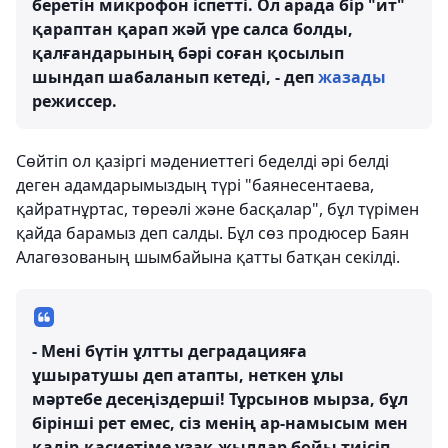
беретін микрофон іспетті. Ол арада бір "ит"
қараптан қарап жәй үре салса болды,
қалғандарының бәрі соған қосылып
шындап шабаланып кетеді, - деп
жазады
режиссер.
Сөйтіп ол қазіргі мәдениеттегі беделді әрі белді
деген адамдарымыздың түрі "баянесентаева,
қайратнұртас, төреәлі және басқалар", бұл түрімен
қайда барамыз деп салды. Бұл сөз продюсер Баян
Алагөзованың шымбайына қатты батқан секілді.
- Мені бүтін ұлтты деградацияға
ұшыратушы деп атапты, неткен ұлы
мәртебе десеңіздерші! Тұрсынов мырза, бұл
бірінші рет емес, сіз менің ар-намысым мен
қадір-қасиетіме ұзақ жылдар бойы тиісіп