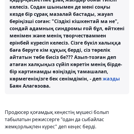
келесіз. Содан шынымен де мені соңғы
кезде бір сұрақ мазалай бастады, жауап
беріңізші соған: "Сіздікі кішкентай ма не",
сондай адамның синдромы ғой бұл, өйткені
менімен және менің творчестваммен
ерінбей күресіп келесіз. Сізге бүкіл халыққа
баға беруге кім құқық берді, сіз төрелік
айтатын төбе бисіз бе??? Азып-тозған деп
атаған халқыңыз сүйіп көретін менің бірде-
бір картинамды өзіңіздің тамашалап,
көрмегеніңізге бек сенімдімін, - деп
жазды
Баян Алагөзова.
Продюсер қоғамдық кеңестің мүшесі болып
табылатын режиссерге "одан да сыбайлас
жемқорлықпен күрес" деп кеңес берді.