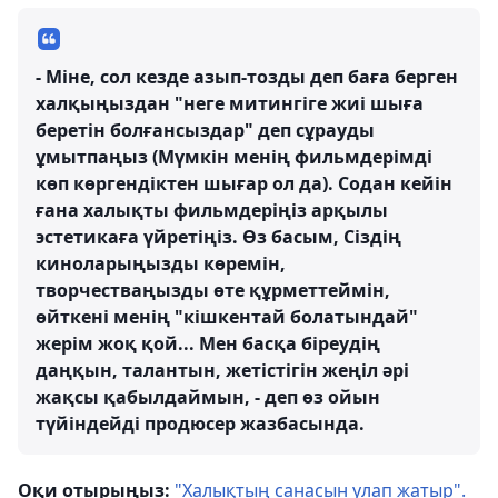
- Міне, сол кезде азып-тозды деп баға берген
халқыңыздан "неге митингіге жиі шыға
беретін болғансыздар" деп сұрауды
ұмытпаңыз (Мүмкін менің фильмдерімді
көп көргендіктен шығар ол да). Содан кейін
ғана халықты фильмдеріңіз арқылы
эстетикаға үйретіңіз. Өз басым, Сіздің
киноларыңызды көремін,
творчестваңызды өте құрметтеймін,
өйткені менің "кішкентай болатындай"
жерім жоқ қой... Мен басқа біреудің
даңқын, талантын, жетістігін жеңіл әрі
жақсы қабылдаймын, - деп өз ойын
түйіндейді продюсер жазбасында.
Оқи отырыңыз:
"Халықтың санасын улап жатыр".