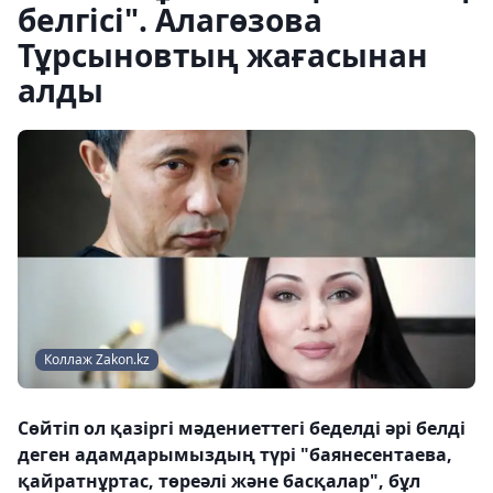
белгісі". Алагөзова
Тұрсыновтың жағасынан
алды
Коллаж Zakon.kz
Сөйтіп ол қазіргі мәдениеттегі беделді әрі белді
деген адамдарымыздың түрі "баянесентаева,
қайратнұртас, төреәлі және басқалар", бұл