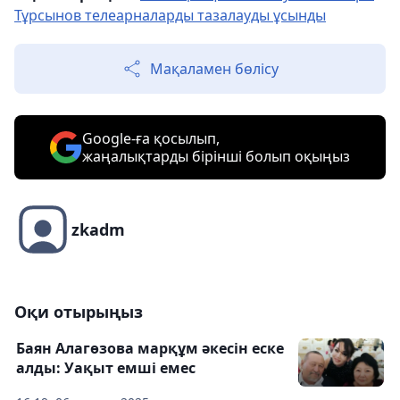
Тұрсынов телеарналарды тазалауды ұсынды
Мақаламен бөлісу
Google-ға қосылып,
жаңалықтарды бірінші болып оқыңыз
zkadm
Оқи отырыңыз
Баян Алагөзова марқұм әкесін еске
алды: Уақыт емші емес