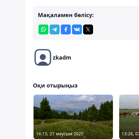
Мақаламен бөлісу:
zkadm
Оқи отырыңыз
16:15, 27 маусым 2025
13:26, 