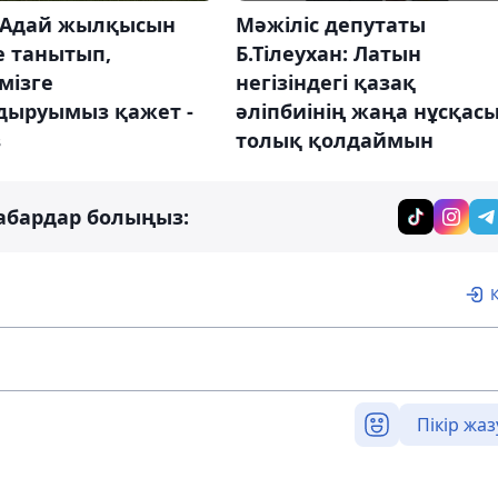
 Адай жылқысын
Мəжіліс депутаты
е танытып,
Б.Тілеухан: Латын
мізге
негізіндегі қазақ
дыруымыз қажет -
әліпбиінің жаңа нұсқас
в
толық қолдаймын
абардар болыңыз:
Пікір жаз