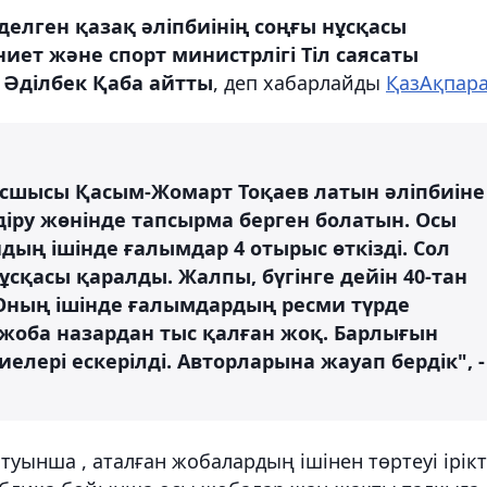
делген қазақ әліпбиінің соңғы нұсқасы
иет және спорт министрлігі Тіл саясаты
 Әділбек Қаба айтты
, деп хабарлайды
ҚазАқпара
басшысы Қасым-Жомарт Тоқаев латын әліпбиіне
лдіру жөнінде тапсырма берген болатын. Осы
йдың ішінде ғалымдар 4 отырыс өткізді. Сол
ұсқасы қаралды. Жалпы, бүгінге дейін 40-тан
. Оның ішінде ғалымдардың ресми түрде
 жоба назардан тыс қалған жоқ. Барлығын
елері ескерілді. Авторларына жауап бердік", -
ынша , аталған жобалардың ішінен төртеуі ірік