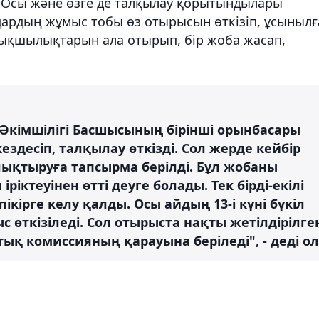
. Осы және өзге де талқылау қорытындылары
дардың жұмыс тобы өз отырысын өткізіп, ұсынылғ
қшылықтарын ала отырып, бір жоба жасап,
Әкімшілігі Басшысының бірінші орынбасары
десіп, талқылау өткізді. Сол жерде кейбір
лықтыруға тапсырма берілді. Бұл жобаны
ріктеуінен өтті деуге болады. Тек бірді-екілі
ікірге келу қалды. Осы айдың 13-і күні бүкіл
 өткізіледі. Сол отырыста нақты жетілдірілге
ық комиссияның қарауына беріледі", - деді ол