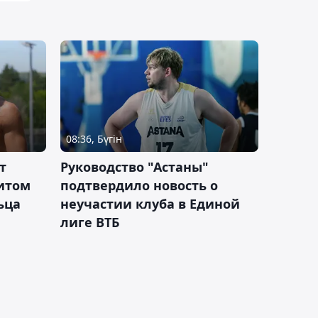
08:36, Бүгін
т
Руководство "Астаны"
итом
подтвердило новость о
ьца
неучастии клуба в Единой
лиге ВТБ