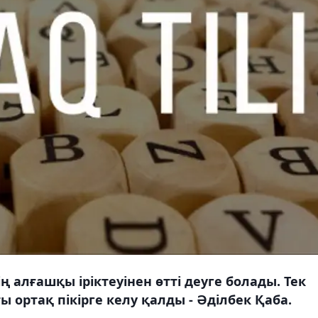
 алғашқы іріктеуінен өтті деуге болады. Тек
ты ортақ пікірге келу қалды - Әділбек Қаба.