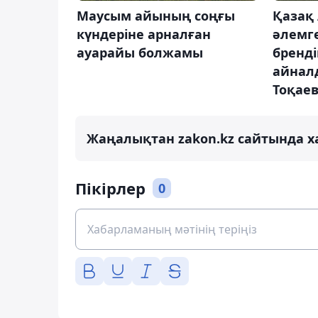
Маусым айының соңғы
Қазақ
күндеріне арналған
әлемг
ауарайы болжамы
бренді
айнал
Тоқае
Жаңалықтан zakon.kz сайтында х
Пікірлер
0