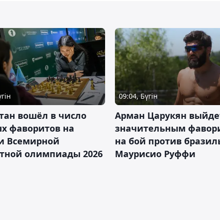
үгін
09:04, Бүгін
тан вошёл в число
Арман Царукян выйде
х фаворитов на
значительным фавор
и Всемирной
на бой против бразил
тной олимпиады 2026
Маурисио Руффи