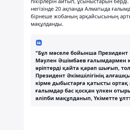
пікірлерін айтып, ұсыныстарын берді
негізінде 20 ақпанда Алматыда ғалым
бірнеше жобаның әрқайсысының арты
мақұлданды.
"Бұл мәселе бойынша Президент 
Мәулен Әшімбаев ғалымдармен кез
әріптерді қайта қарап шығып, то
Президент Әкімшілігінің алғашқы і
кірме дыбыстарға қатысты ортақ п
ғалымдар бас қосқан үлкен отырыс
әліпби мақұлданып, Үкіметте ұлтт