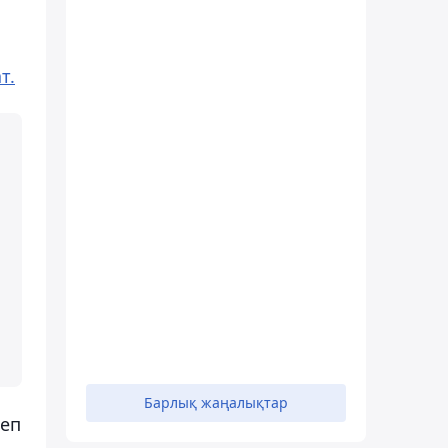
т.
Барлық жаңалықтар
теп