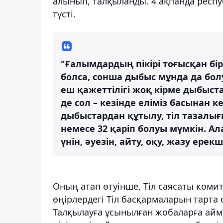
алынып, талқыланды. 4 ақпанда респ
түсті.
"Ғалымдардың пікірі тоғысқан бі
болса, сонша дыбыс мұнда да бол
еш қажеттілігі жоқ кірме дыбыста
де сол – кезінде еліміз басынан 
дыбыстардан құтылу, тіл тазалығы
немесе 32 қаріп болуы мүмкін. А
үнін, әуезін, айту, оқу, жазу ерек
Оның атап өтуінше, Тіл саясаты коми
өңірлердегі Тіл басқармаларын тарта
Талқылауға ұсынылған жобаларға айм