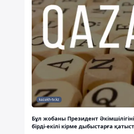
kazakh-tv.kz
Бұл жобаны Президент Әкімшілігінің
бірді-екілі кірме дыбыстарға қатыс