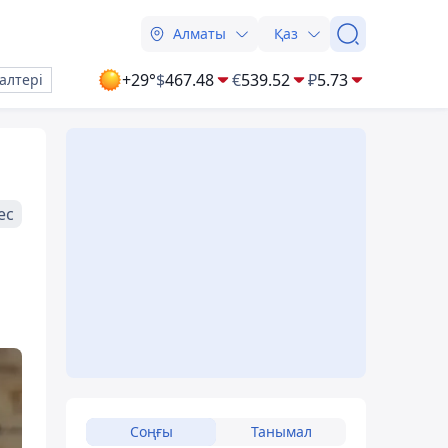
Алматы
Қаз
+29°
$
467.48
€
539.52
₽
5.73
алтері
ес
Соңғы
Танымал