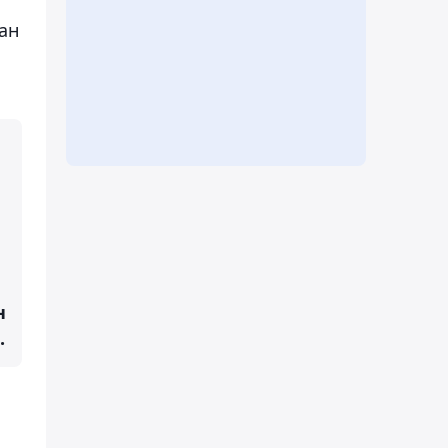
ан
н
.