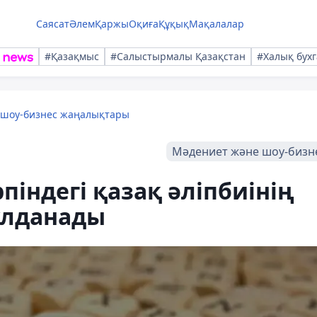
Саясат
Әлем
Қаржы
Оқиға
Құқық
Мақалалар
#Қазақмыс
#Салыстырмалы Қазақстан
#Халық бухг
 шоу-бизнес жаңалықтары
Мәдениет және шоу-бизн
піндегі қазақ әліпбиінің
ұлданады