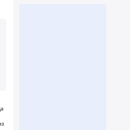
да
өз