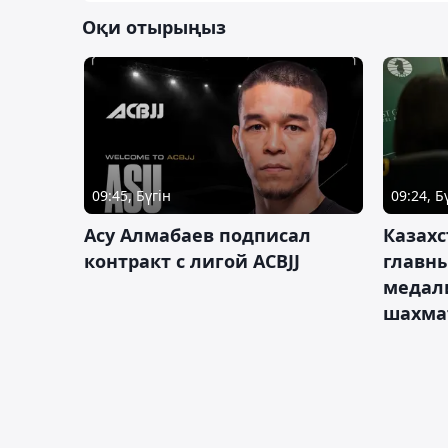
Оқи отырыңыз
09:45, Бүгін
09:24, Б
Асу Алмабаев подписал
Казахс
контракт с лигой ACBJJ
главны
медал
шахма