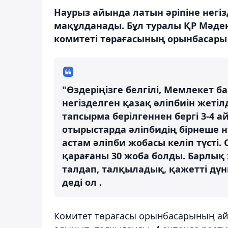
Наурыз айында латын әріпіне негіз
мақұлданады. Бұл туралы ҚР Мәден
комитеті төрағасының орынбасары
"Өздеріңізге белгілі, Мемлекет 
негізделген қазақ әліпбиін жеті
тапсырма берілгеннен бергі 3-4 а
отырыстарда әліпбидің бірнеше н
астам әліпби жобасы келіп түсті
қарағаны 30 жоба болды. Барлық
талдап, талқыладық, қажетті дүни
деді ол .
Комитет төрағасы орынбасарының айту