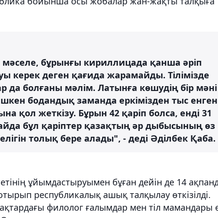
ублика бойынша осы жобалар жан-жақты талқыға
р мәселе, бұрынғы кириллицада қанша әріп
уы керек деген қағида жарамайды. Тілімізде
р да болғаны мәлім. Латынға көшудің бір мәні
кешкен бодандық заманда еркімізден тыс енген
на қол жеткізу. Бұрын 42 қаріп болса, енді 31
лайда бұл қаріптер қазақтың әр дыбысының өз
шелігін толық бере алады", - деді Әділбек Қаба.
тетінің ұйымдастыруымен бұған дейін де 14 ақпан
 отырып республикалық ашық талқылау өткізілді.
ақтардағы филолог ғалымдар мен тіл мамандары 