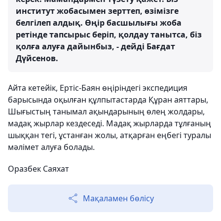
институт жобасымен зерттеп, өзімізге
белгілеп алдық. Өңір басшылығы жоба
ретінде тапсырыс беріп, қолдау танытса, біз
қолға алуға дайынбыз, - дейді Бағдат
Дүйсенов.
Айта кетейік, Ертіс-Баян өңіріндегі экспедиция
барысында оқылған құлпытастарда Құран аяттары,
Шығыстың танымал ақындарының өлең жолдары,
мадақ жырлар кездеседі. Мадақ жырларда тұлғаның
шыққан тегі, ұстанған жолы, атқарған еңбегі туралы
мәлімет алуға болады.
Оразбек Саяхат
Мақаламен бөлісу