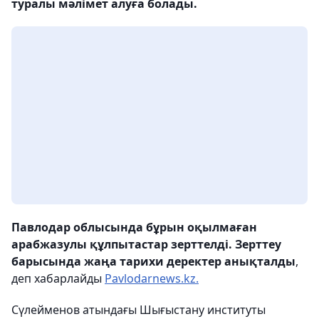
туралы мәлімет алуға болады.
Павлодар облысында бұрын оқылмаған
арабжазулы құлпытастар зерттелді. Зерттеу
барысында жаңа тарихи деректер анықталды
,
деп хабарлайды
Pavlodarnews.kz.
Сүлейменов атындағы Шығыстану институты