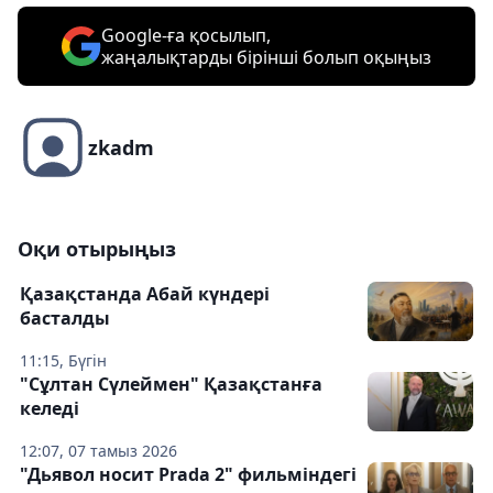
Google-ға қосылып,
жаңалықтарды бірінші болып оқыңыз
zkadm
Оқи отырыңыз
Қазақстанда Абай күндері
басталды
11:15, Бүгін
"Сұлтан Сүлеймен" Қазақстанға
келеді
12:07, 07 тамыз 2026
"Дьявол носит Prada 2" фильміндегі