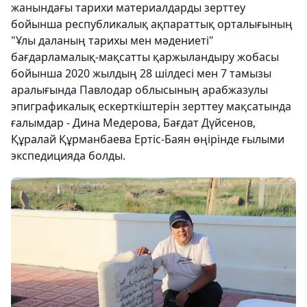
жанындағы тарихи материалдарды зерттеу
бойынша республикалық ақпараттық орталығының
"Ұлы даланың тарихы мен мәдениеті"
бағдарламалық-мақсатты қаржыландыру жобасы
бойынша 2020 жылдың 28 шілдесі мен 7 тамызы
аралығында Павлодар облысының арабжазулы
эпиграфикалық ескерткіштерін зерттеу мақсатында
ғалымдар - Дина Медерова, Бағдат Дүйсенов,
Құралай Құрманбаева Ертіс-Баян өңірінде ғылыми
экспедицияда болды.