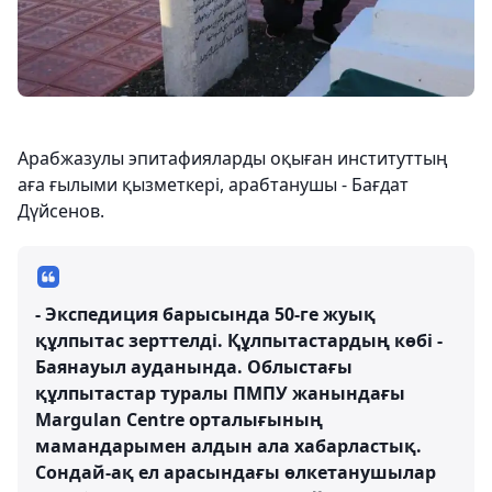
Арабжазулы эпитафияларды оқыған институттың
аға ғылыми қызметкері, арабтанушы - Бағдат
Дүйсенов.
- Экспедиция барысында 50-ге жуық
құлпытас зерттелді. Құлпытастардың көбі -
Баянауыл ауданында. Облыстағы
құлпытастар туралы ПМПУ жанындағы
Margulan Centre орталығының
мамандарымен алдын ала хабарластық.
Сондай-ақ ел арасындағы өлкетанушылар