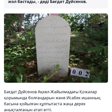
жол бастады, - деді Бағдат Дүйсенов.
Бағдат Дүйсенов Ақкөл-Жайылмадағы Қожалар
қорымында болғандарын және Исабек ишанның
басына қойылған құлпытаста жаңа дерек
анықталғанын атап өтті.