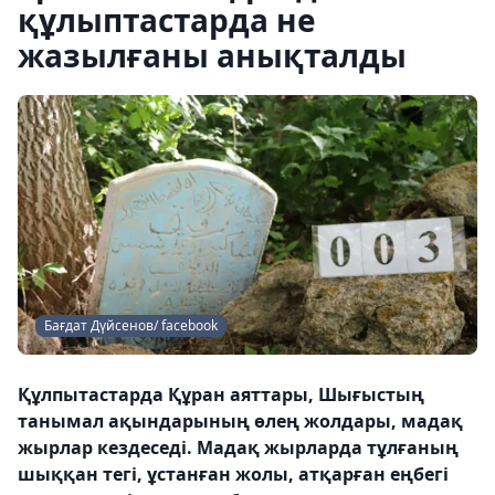
құлыптастарда не
жазылғаны анықталды
Бағдат Дүйсенов/ facebook
Құлпытастарда Құран аяттары, Шығыстың
танымал ақындарының өлең жолдары, мадақ
жырлар кездеседі. Мадақ жырларда тұлғаның
шыққан тегі, ұстанған жолы, атқарған еңбегі