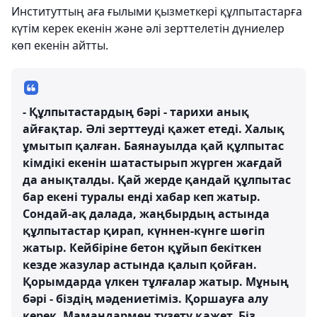
Институттың аға ғылыми қызметкері құлпытастарға
күтім керек екенін және әлі зерттелетін дүниелер
көп екенін айтты.
- Құлпытастардың бәрі - тарихи анық
айғақтар. Әлі зерттеуді қажет етеді. Халық
ұмытып қалған. Баянауылда қай құлпытас
кімдікі екенін шатастырып жүрген жағдай
да анықталды. Қай жерде қандай құлпытас
бар екені туралы енді хабар кеп жатыр.
Сондай-ақ далада, жаңбырдың астында
құлпытастар қирап, күннен-күнге шөгіп
жатыр. Кейбіріне бетон құйып бекіткен
кезде жазулар астында қалып қойған.
Қорымдарда үлкен тұлғалар жатыр. Мұның
бәрі - біздің мәдениетіміз. Қоршауға алу
керек. Мамандармен түзету қажет. Біз