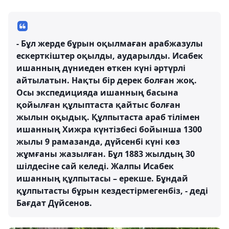
- Бұл жерде бұрын оқылмаған арабжазулы
ескерткіштер оқылды, аударылды. Исабек
ишанның дүниеден өткен күні әртүрлі
айтылатын. Нақты бір дерек болған жоқ.
Осы экспедицияда ишанның басына
қойылған құлыптаста қайтыс болған
жылын оқыдық. Құлпытаста араб тілімен
ишанның Хижра күнтізбесі бойынша 1300
жылы 9 рамазанда, дүйсенбі күні көз
жұмғаны жазылған. Бұл 1883 жылдың 30
шілдесіне сай келеді. Жалпы Исабек
ишанның құлпытасы – ерекше. Бұндай
құлпытасты бұрын кездестірмегенбіз, - деді
Бағдат Дүйсенов.