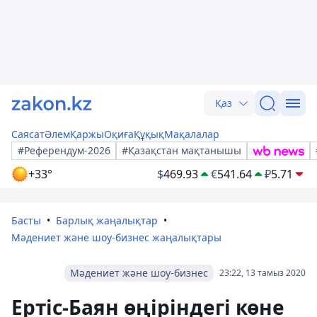
Қаз
Саясат
Әлем
Қаржы
Оқиға
Құқық
Мақалалар
#Референдум-2026
#Қазақстан мақтанышы
+33°
$
469.93
€
541.64
₽
5.71
Басты
Барлық жаңалықтар
Мәдениет және шоу-бизнес жаңалықтары
Мәдениет және шоу-бизнес
23:22, 13 тамыз 2020
Ертіс-Баян өңіріндегі көне