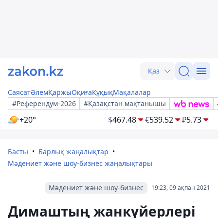
Қаз
Саясат
Әлем
Қаржы
Оқиға
Құқық
Мақалалар
#Референдум-2026
#Қазақстан мақтанышы
+20°
$
467.48
€
539.52
₽
5.73
Басты
Барлық жаңалықтар
Мәдениет және шоу-бизнес жаңалықтары
Мәдениет және шоу-бизнес
19:23, 09 ақпан 2021
Димаштың жанкүйерлері