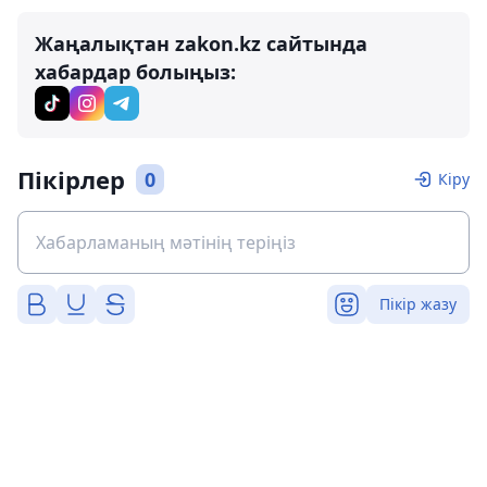
Жаңалықтан zakon.kz сайтында
хабардар болыңыз:
Пікірлер
0
Кіру
Пікір жазу