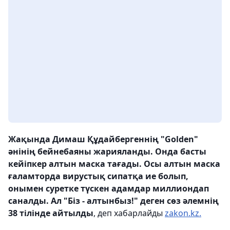
Жақында Димаш Құдайбергеннің "Golden"
әнінің бейнебаяны жарияланды. Онда басты
кейіпкер алтын маска тағады. Осы алтын маска
ғаламторда вирустық сипатқа ие болып,
онымен суретке түскен адамдар миллиондап
саналды. Ал "Біз - алтынбыз!" деген сөз әлемнің
38 тілінде айтылды
, деп хабарлайды
zakon.kz.