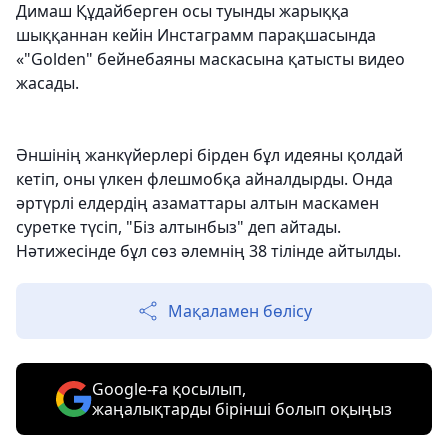
Димаш Құдайберген осы туынды жарыққа
шыққаннан кейін Инстаграмм парақшасында
«"Golden" бейнебаяны маскасына қатысты видео
жасады.
Әншінің жанкүйерлері бірден бұл идеяны қолдай
кетіп, оны үлкен флешмобқа айналдырды. Онда
әртүрлі елдердің азаматтары алтын маскамен
суретке түсіп, "Біз алтынбыз" деп айтады.
Нәтижесінде бұл сөз әлемнің 38 тілінде айтылды.
Мақаламен бөлісу
Google-ға қосылып,
жаңалықтарды бірінші болып оқыңыз