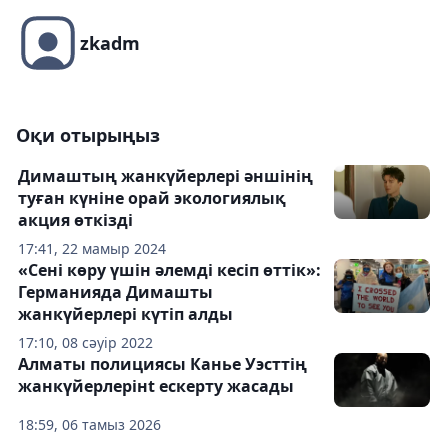
zkadm
Оқи отырыңыз
Димаштың жанкүйерлері әншінің
туған күніне орай экологиялық
акция өткізді
17:41, 22 мамыр 2024
«Сені көру үшін әлемді кесіп өттік»:
Германияда Димашты
жанкүйерлері күтіп алды
17:10, 08 сәуір 2022
Алматы полициясы Канье Уэсттің
жанкүйерлерінt ескерту жасады
18:59, 06 тамыз 2026