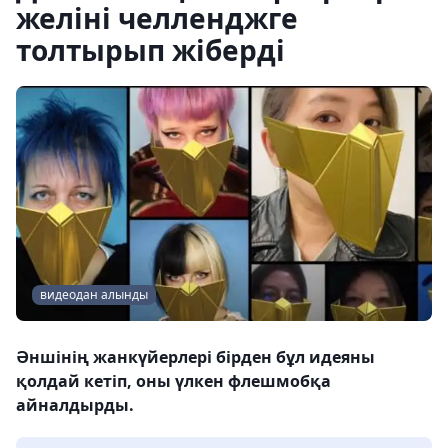
желіні челленджге
толтырып жіберді
видеодан алынды
Әншінің жанкүйерлері бірден бұл идеяны
қолдай кетіп, оны үлкен флешмобқа
айналдырды.