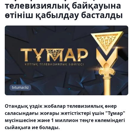
телевизиялық байқауына
өтініш қабылдау басталды
tvtumar.kz
Отандық үздік жобалар телевизиялық өнер
саласындағы жоғары жетістіктері үшін "Тұмар"
мүсіншесіне және 1 миллион теңге көлеміндегі
сыйақыға ие болады.