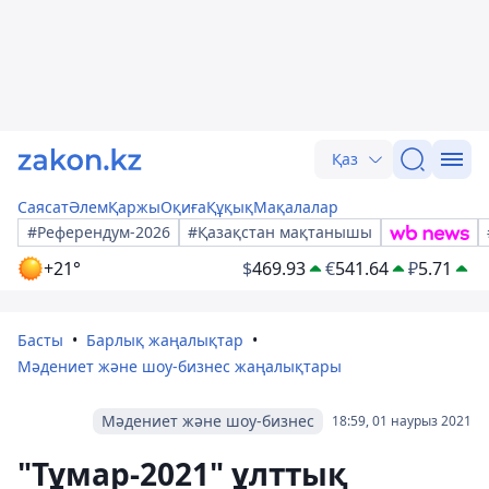
Қаз
Саясат
Әлем
Қаржы
Оқиға
Құқық
Мақалалар
#Референдум-2026
#Қазақстан мақтанышы
+21°
$
469.93
€
541.64
₽
5.71
Басты
Барлық жаңалықтар
Мәдениет және шоу-бизнес жаңалықтары
Мәдениет және шоу-бизнес
18:59, 01 наурыз 2021
"Тұмар-2021" ұлттық