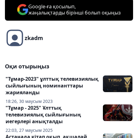
Google-ға қосылып,
жаңалықтарды бірінші болып оқыңыз
zkadm
Оқи отырыңыз
"Тұмар-2023" ұлттық телевизиялық
сыйлығының номинанттары
жарияланды
18:26, 30 маусым 2023
"Тұмар - 2025" Ұлттық
телевизиялық сыйлығының
иегерлері анықталды
22:03, 27 маусым 2025
Астанада кітап оқып, ақшалай