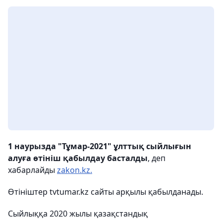
1 наурызда "Тұмар-2021" ұлттық сыйлығын
алуға өтініш қабылдау басталды
, деп
хабарлайды
zakon.kz.
Өтініштер tvtumar.kz сайты арқылы қабылданады.
Сыйлыққа 2020 жылы қазақстандық