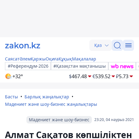
Қаз
Саясат
Әлем
Қаржы
Оқиға
Құқық
Мақалалар
#Референдум-2026
#Қазақстан мақтанышы
+32°
$
467.48
€
539.52
₽
5.73
Басты
Барлық жаңалықтар
Мәдениет және шоу-бизнес жаңалықтары
Мәдениет және шоу-бизнес
23:20, 04 наурыз 2021
Алмат Сақатов көпшіліктен