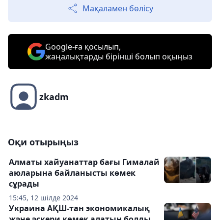
Мақаламен бөлісу
Google-ға қосылып,
жаңалықтарды бірінші болып оқыңыз
zkadm
Оқи отырыңыз
Алматы хайуанаттар бағы Гималай
аюларына байланысты көмек
сұрады
15:45, 12 шілде 2024
Украина АҚШ-тан экономикалық
және әскери көмек алатын болды