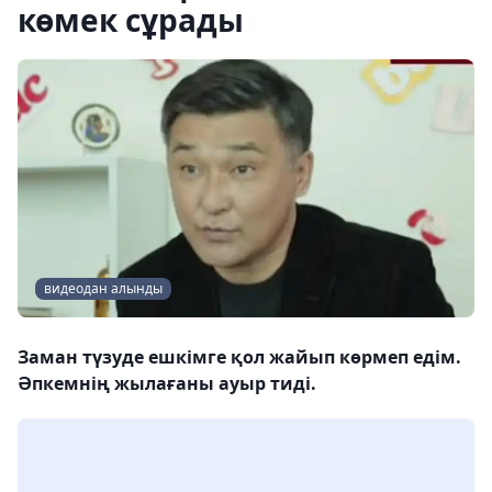
көмек сұрады
видеодан алынды
Заман түзуде ешкімге қол жайып көрмеп едім.
Әпкемнің жылағаны ауыр тиді.