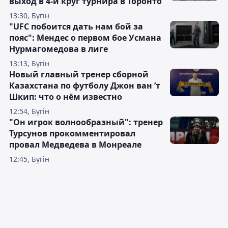
выход в 4-й круг турнира в Торонто
13:30, Бүгін
"UFC побоится дать нам бой за
пояс": Мендес о первом бое Усмана
Нурмагомедова в лиге
13:13, Бүгін
Новый главный тренер сборной
Казахстана по футболу Джон ван ’т
Шкип: что о нём известно
12:54, Бүгін
"Он игрок волнообразный": тренер
Турсунов прокомментировал
провал Медведева в Монреале
12:45, Бүгін