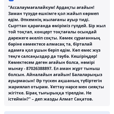
"Ассалаумағалайкум! Ардақты ағайын!
Заман түзуде ешкімге қол жайып көрмеп
едім. Әпкемнің жылағаны ауыр тиді.
Сырттан қарағанда өміріміз гүлдей. Бір жыл
той тоқтап, концерт тоқтағалы осындай
дәрежеге әкеліп соқты. Көмек сұрағанның
бәріне көмектесе алмасақ та, бірталай
адамға қол ұшын беріп едім. Көп емес жүз
теңге салсаңыздар да тәубә. Кешіріңдер!
Көмектесем деген ағайын болса, нөмірі
мынау - 87026388897. Ел аман жұрт тыныш
болсын. Айналайын ағайын! Балаларыңыз
ауырмасын! Әр түскен ақшаның түбіртегін
жариялап отырам. Ұяттау нәрсе мен сияқты
жігітке. Бірақ тығырыққа тірелдім. Не
істеймін?" – деп жазды Алмат Сақатов.