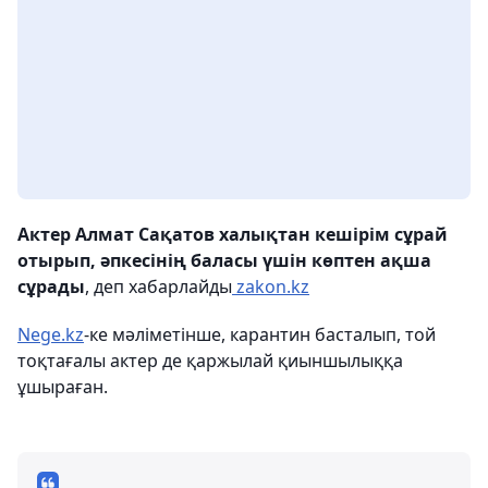
Актер Алмат Сақатов халықтан кешірім сұрай
отырып, әпкесінің баласы үшін көптен ақша
сұрады
, деп хабарлайды
zakon.kz
Nege.kz
-ке мәліметінше, карантин басталып, той
тоқтағалы актер де қаржылай қиыншылыққа
ұшыраған.