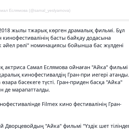
амал Еслямова (@samal_yeslyamova)
 2018 жылы тжарық көрген драмалық фильмі. Бұл
н кинофестивалінің басты байқау додасына
к әйел рөлі" номинациясы бойынша бас жүлдені
ық актриса Самал Еслямова
ойнаған
"Айка" фильмі
ықаралық кинофестивалдің Гран-при иегері атанды
өзара бәсекеге түсті. Гран-приден басқа "Айка"
н де марапатталды.
нофестивалінде Filmex кино фестивалінің Гран-
 Дворцевойдың "Айка" фильмі "Үздік шет тіліндег