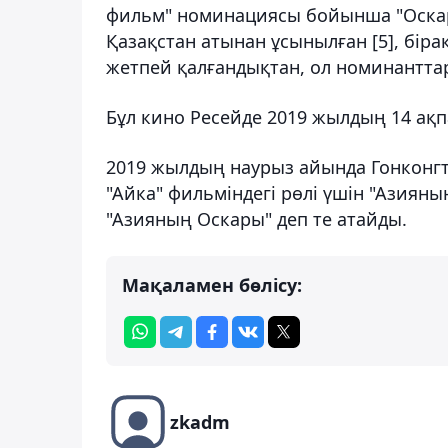
фильм" номинациясы бойынша "Оскар"
Қазақстан атынан ұсынылған [5], бір
жетпей қалғандықтан, ол номинанттар
Бұл кино Ресейде 2019 жылдың 14 ақ
2019 жылдың наурыз айында Гонконгт
"Айка" фильміндегі рөлі үшін "Азияны
"Азияның Оскары" деп те атайды.
Мақаламен бөлісу:
zkadm