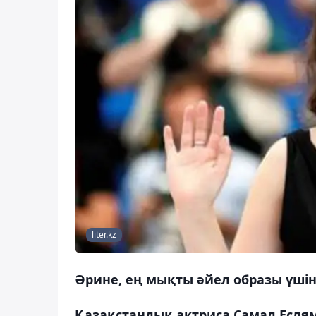
liter.kz
Әрине, ең мықты әйел образы үшін
Қазақстандық актриса Самал Еслям