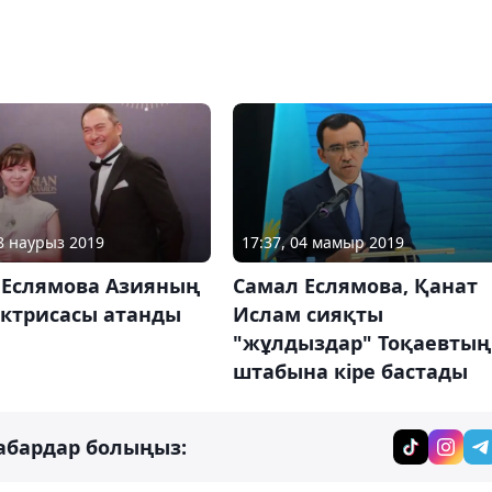
18 наурыз 2019
17:37, 04 мамыр 2019
 Еслямова Азияның
Самал Еслямова, Қанат
актрисасы атанды
Ислам сияқты
"жұлдыздар" Тоқаевтың
штабына кіре бастады
абардар болыңыз: