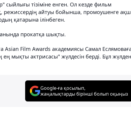
 сыйлығы тізіміне енген. Ол кезде фильм
ақ, режиссердің айтуы бойынша, промоушенге ақш
дың қатарына ілінбеген.
панында прокатқа шықты.
а Asian Film Awards академиясы Самал Еслямовағ
ң ең мықты актрисасы" жүлдесін берді. Бұл жүлден
Google-ға қосылып,
жаңалықтарды бірінші болып оқыңыз