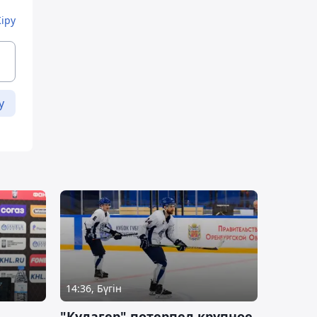
Кіру
у
14:36, Бүгін
"Кулагер" потерпел крупное