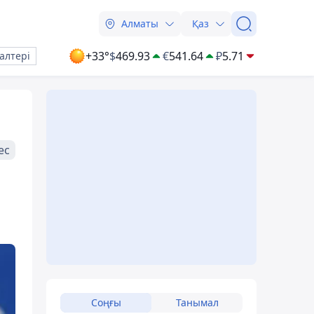
Алматы
Қаз
+33°
$
469.93
€
541.64
₽
5.71
алтері
ес
Соңғы
Танымал