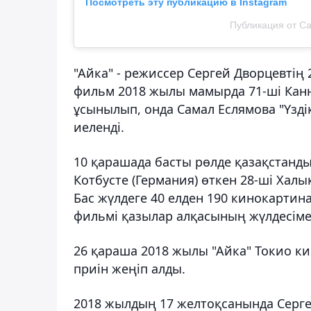
Посмотреть эту публикацию в Instagram
Публикация от С
"Айка" - режиссер Сергей Дворцевтің
фильм
2018 жылы мамырда
71-ші Кан
ұсынылып, онда Самал Еслямова "Үзді
иеленді.
10 қарашада басты рөлде қазақстанд
Котбусте (Германия) өткен 28-ші Хал
Бас жүлдеге 40 елден 190 кинокартина 
фильмі қазылар алқасының жүлдесіме
26 қараша 2018 жылы "Айка" Токио ки
приін жеңіп алды.
2018 жылдың 17 желтоқсанында Сергей