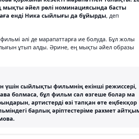
ң мықты әйел рөлі номинациясында басты
аға енді Ника сыйлығы да бұйырды
, деп
фильмі әлі де марапаттарға ие болуда. Бұл жолы
ығын ұтып алды. Әрине, ең мықты әйел образы
н үшін сыйлықты фильмнің екінші режиссері,
ава болмаса, бұл фильм сәл өзгеше болар ма
 орындарын, артистерді өзі тапқан өте еңбекқор
ильміндегі барлық әріптестеріме рахмет айтқы
мова.