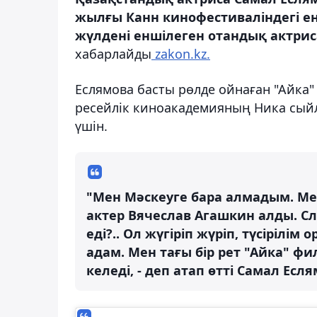
жылғы Канн кинофестиваліндегі е
жүлдені еншілеген отандық актрис
хабарлайды
zakon.kz.
Еслямова басты рөлде ойнаған "Айка" 
ресейлік киноакадемияның Ника сыйл
үшін.
"Мен Мәскеуге бара алмадым. Ме
актер Вячеслав Агашкин алды. Сл
еді?.. Ол жүгіріп жүріп, түсірілім
адам. Мен тағы бір рет "Айка" ф
келеді, - деп атап өтті Самал Есля