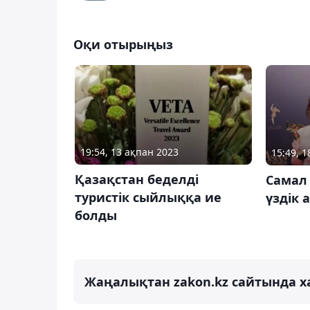
Оқи отырыңыз
19:54, 13 ақпан 2023
15:49, 
Қазақстан беделді
Самал
туристік сыйлыққа ие
үздік 
болды
Жаңалықтан zakon.kz сайтында х