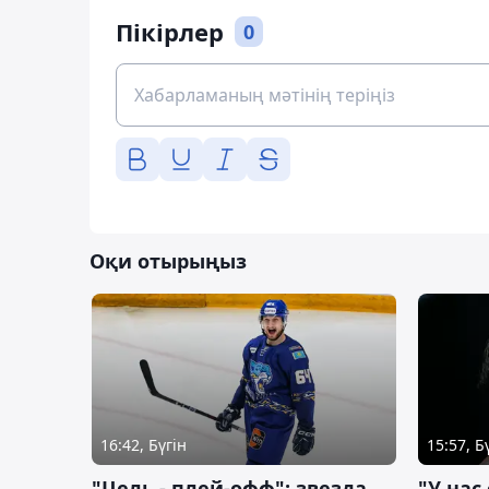
Пікірлер
0
Оқи отырыңыз
16:42, Бүгін
15:57, Б
"Цель - плей-офф": звезда
"У нас