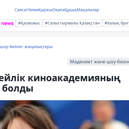
Саясат
Әлем
Қаржы
Оқиға
Құқық
Мақалалар
#Қазақмыс
#Салыстырмалы Қазақстан
#Халық бухг
 шоу-бизнес жаңалықтары
Мәдениет және шоу-бизн
сейлік киноакадемияның
 болды