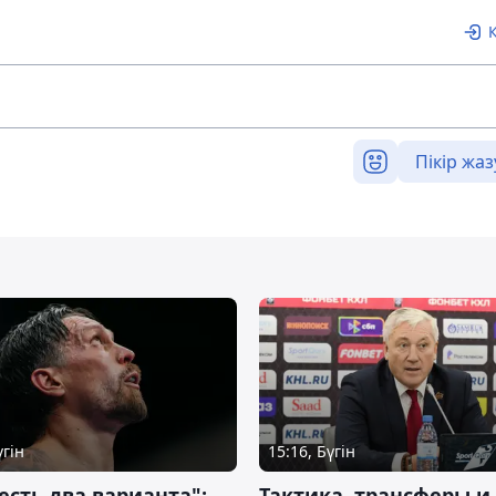
Пікір жаз
үгін
15:16, Бүгін
 есть два варианта":
Тактика, трансферы и