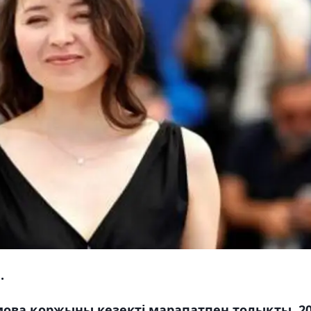
.
ова қоржыны кезекті марапатпен толықты. 2