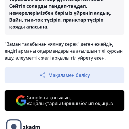
Сөйтіп соларды таңдап-таңдап,
немерелерімізбен бәріміз үйреніп алдық.
Вайн, тик-ток түсіріп, пранктар түсіріп
қояды апасына.
"Заман талабынан ұялмау керек" деген әжейдің
ендігі арманы оқырмандарына ағылшын тілі курсын
ашу, әлеуметтік желі арқылы тіл үйрету екен.
Мақаламен бөлісу
Google-ға қосылып,
жаңалықтарды бірінші болып оқыңыз
zkadm