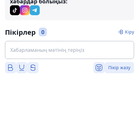
хабардар болыңыз:
Пікірлер
0
Кіру
Пікір жазу