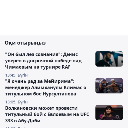
Оқи отырыңыз
"Он был лез сознания": Дэнис
уверен в досрочной победе над
Чимаевым на турнире RAF
13:45, Бүгін
"Я очень рад за Мейирима":
менеджер Алимханулы Климас о
титульном бое Нурсултанова
13:05, Бүгін
Волкановски может провести
титульный бой с Евлоевым на UFC
333 в Абу-Даби