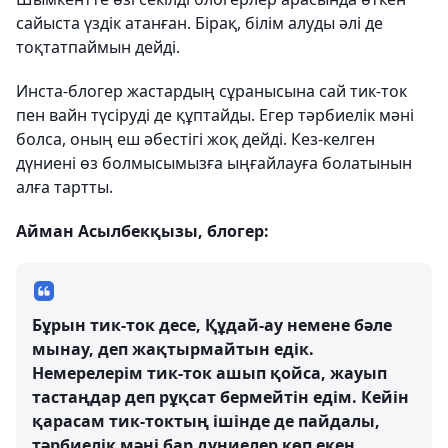
сайыста үздік атанған. Бірақ, білім алуды әлі де
тоқтатпаймын дейді.
Инста-блогер жастардың сұранысына сай тик-ток
пен вайн түсіруді де құптайды. Егер тәрбиелік мәні
болса, оның еш әбестігі жоқ дейді. Кез-келген
дүниені өз болмысымызға ыңғайлауға болатынын
алға тартты.
Айман Асылбекқызы, блогер:
Бұрын тик-ток десе, Құдай-ау немене бәле
мынау, деп жақтырмайтын едік.
Немерелерім тик-ток ашып қойса, жауып
тастаңдар деп рұқсат бермейтін едім. Кейін
қарасам тик-токтың ішінде де пайдалы,
тәрбиелік мәні бар дүниелер көп екен.