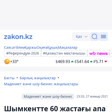
Қаз
Саясат
Әлем
Қаржы
Оқиға
Құқық
Мақалалар
#Референдум-2026
#Қазақстан мақтанышы
+33°
$
469.93
€
541.64
₽
5.71
Басты
Барлық жаңалықтар
Мәдениет және шоу-бизнес жаңалықтары
Мәдениет және шоу-бизнес
23:33, 27 мамыр 2021
Шымкентте 60 жастағы апа