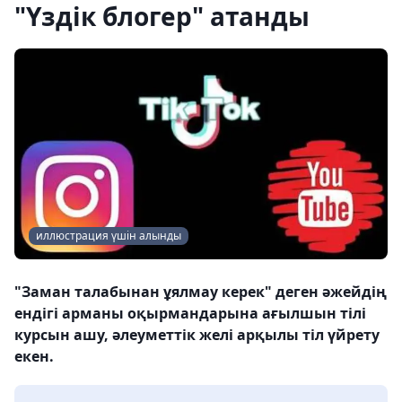
"Үздік блогер" атанды
иллюстрация үшін алынды
"Заман талабынан ұялмау керек" деген әжейдің
ендігі арманы оқырмандарына ағылшын тілі
курсын ашу, әлеуметтік желі арқылы тіл үйрету
екен.