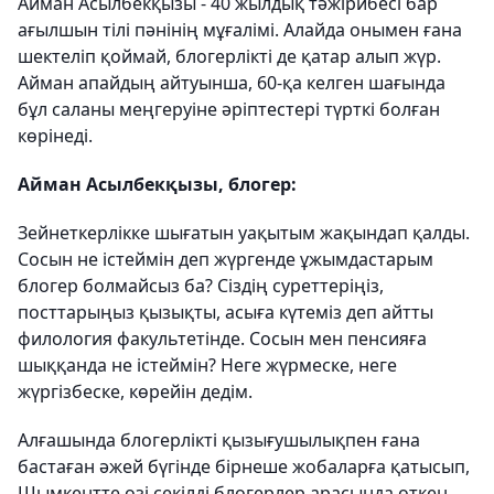
Айман Асылбекқызы - 40 жылдық тәжірибесі бар
ағылшын тілі пәнінің мұғалімі. Алайда онымен ғана
шектеліп қоймай, блогерлікті де қатар алып жүр.
Айман апайдың айтуынша, 60-қа келген шағында
бұл саланы меңгеруіне әріптестері түрткі болған
көрінеді.
Айман Асылбекқызы, блогер:
Зейнеткерлікке шығатын уақытым жақындап қалды.
Сосын не істеймін деп жүргенде ұжымдастарым
блогер болмайсыз ба? Сіздің суреттеріңіз,
посттарыңыз қызықты, асыға күтеміз деп айтты
филология факультетінде. Сосын мен пенсияға
шыққанда не істеймін? Неге жүрмеске, неге
жүргізбеске, көрейін дедім.
Алғашында блогерлікті қызығушылықпен ғана
бастаған әжей бүгінде бірнеше жобаларға қатысып,
Шымкентте өзі секілді блогерлер арасында өткен