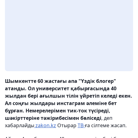
Шымкентте 60 жастағы апа "Үздік блогер"
атанды. Ол университет қабырғасында 40
жылдан бері ағылшын тілін үйретіп келеді екен.
Ал соңғы жылдары инстаграм әлеміне бет
бұрған. Немерелерімен тик-ток түсіреді,
шәкірттеріне тәжірибесімен бөліседі
, деп
хабарлайды
zakon.kz
Отырар
ТВ-
ға сілтеме жасап.