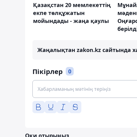
Қазақстан 20 мемлекеттің
Мұнай
екпе төлқұжатын
мәден
мойындады - жаңа қаулы
Оңғар
берілд
Жаңалықтан zakon.kz сайтында х
Пікірлер
0
Оқи отырыңыз