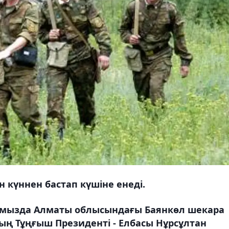
күннен бастап күшіне енеді.
 тамызда Алматы облысындағы Баянкөл шекара
ың Тұңғыш Президенті - Елбасы Нұрсұлтан