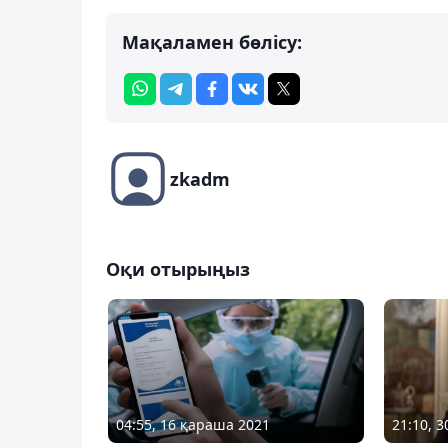
Мақаламен бөлісу:
zkadm
Оқи отырыңыз
04:55, 16 қараша 2021
21:10, 