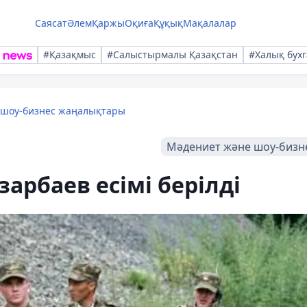
Саясат
Әлем
Қаржы
Оқиға
Құқық
Мақалалар
#Қазақмыс
#Салыстырмалы Қазақстан
#Халық бухг
 шоу-бизнес жаңалықтары
Мәдениет және шоу-бизн
арбаев есімі берілді