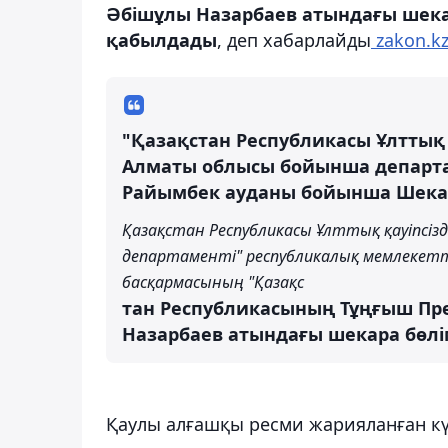
Әбішұлы Назарбаев атындағы шекар
қабылдады
, деп хабарлайды
zakon.kz
"Қазақстан Республикасы Ұлттық 
Алматы облысы бойынша департа
Райымбек ауданы бойынша Шекар
Қазақстан Республикасы Ұлттық қауіпсі
департаменті" республикалық мемлекетт
басқармасының "Қазақс
тан Республикасының Тұңғыш Пре
Назарбаев атындағы шекара бөлімі
Қаулы алғашқы ресми жарияланған күн