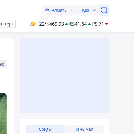
Алматы
Қаз
+22°
$
469.93
€
541.64
₽
5.71
алтері
ес
Соңғы
Танымал