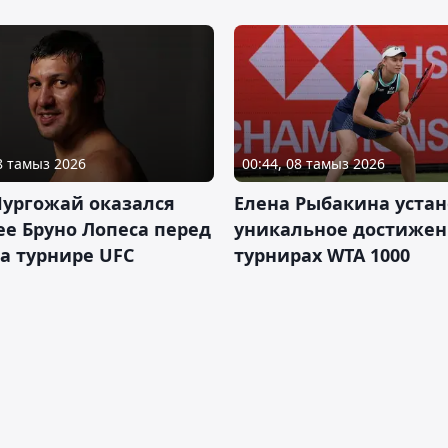
08 тамыз 2026
00:44, 08 тамыз 2026
Нургожай оказался
Елена Рыбакина уста
е Бруно Лопеса перед
уникальное достижен
а турнире UFC
турнирах WTA 1000