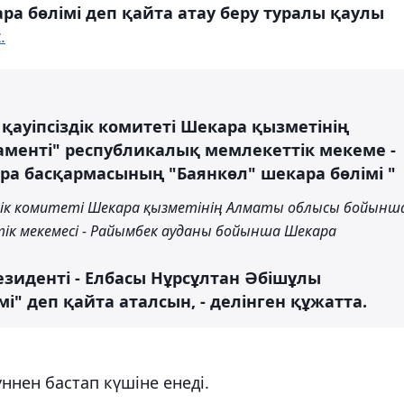
а бөлімі деп қайта атау беру туралы қаулы
.
қауіпсіздік комитеті Шекара қызметінің
менті" республикалық мемлекеттік мекеме -
а басқармасының "Баянкөл" шекара бөлімі "
здік комитеті Шекара қызметінің Алматы облысы бойынш
ік мекемесі - Райымбек ауданы бойынша Шекара
зиденті - Елбасы Нұрсұлтан Әбішұлы
" деп қайта аталсын, - делінген құжатта.
нен бастап күшіне енеді.