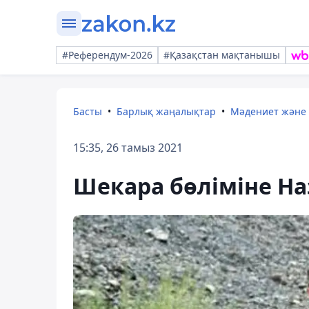
#Референдум-2026
#Қазақстан мақтанышы
Басты
Барлық жаңалықтар
Мәдениет және
15:35, 26 тамыз 2021
Шекара бөліміне Наз