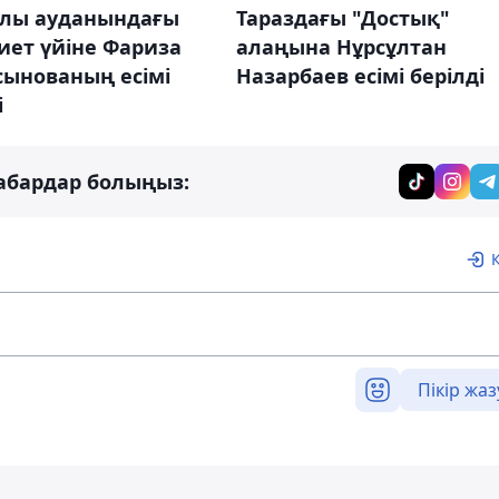
лы ауданындағы
Тараздағы "Достық"
иет үйіне Фариза
алаңына Нұрсұлтан
сынованың есімі
Назарбаев есімі берілді
і
абардар болыңыз:
Пікір жаз