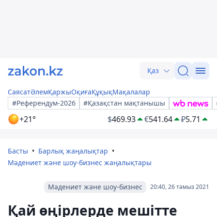
Қаз
Саясат
Әлем
Қаржы
Оқиға
Құқық
Мақалалар
#Референдум-2026
#Қазақстан мақтанышы
+21°
$
469.93
€
541.64
₽
5.71
Басты
Барлық жаңалықтар
Мәдениет және шоу-бизнес жаңалықтары
Мәдениет және шоу-бизнес
20:40, 26 тамыз 2021
Қай өңірлерде мешітте