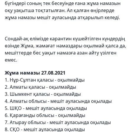
бүгіндері соның тек бесеуінде ғана жұма намазын
оқу уақытша тоқтатылған. Ал қалған өңірлерде
жұма намазы мешіт ауласында атқарылып келеді.
Сондай-ақ елімізде карантин күшейтілген күндердің
өзінде Жұма, жамағат намаздары оқылмай қалса да,
мешіттерде бес уақыт намазға азан айту үзілген
емес.
Жұма намазы 27.08.2021
1. Нұр-Сұлтан қаласы - оқылмайды
2. Алматы қаласы - оқылмайды
3. Шымкент қаласы - оқылмайды
4. Алматы облысы - мешіт ауласында оқылады
5. ШҚО - мешіт ауласында оқылады
6. Қарағанды облысы - оқылмайды
7. Атырау облысы - мешіт ауласында оқылады
8. СҚО - мешіт ауласында оқылады