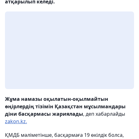
атқарылып келеді.
Жұма намазы оқылатын-оқылмайтын
өңірлердің тізімін Қазақстан мұсылмандары
діни басқармасы жариялады
, деп хабарлайды
zakon.kz.
ҚМДБ мәліметінше, басқармаға 19 өкілдік болса,