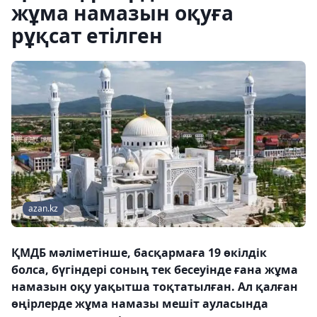
жұма намазын оқуға
рұқсат етілген
azan.kz
ҚМДБ мәліметінше, басқармаға 19 өкілдік
болса, бүгіндері соның тек бесеуінде ғана жұма
намазын оқу уақытша тоқтатылған. Ал қалған
өңірлерде жұма намазы мешіт ауласында