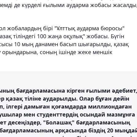
емді де күрделі ғылыми аударма жобасы жасалды
ол жобалардың бірі "Ұлттық аударма бюросы"
зақ тіліндегі 100 жаңа оқулық" жобасы. Бүгін
сысы 10 мың данамен басып шығарылды, қазақ
қу орындарына, соның ішінде жеке меншік
рының бағдарламасына кірген ғылыми әдебиет
 қазақ тіліне аударылды. Олар бұған дейін
п, ілгері дамыған қоғамдарда миллиондаған
ытушылар мен студенттердің осындай мазмұнға
ажет десеңіздер, "Болашақ" бағдарламасының
бағдарламасының арқасында біздің 20 мыңда