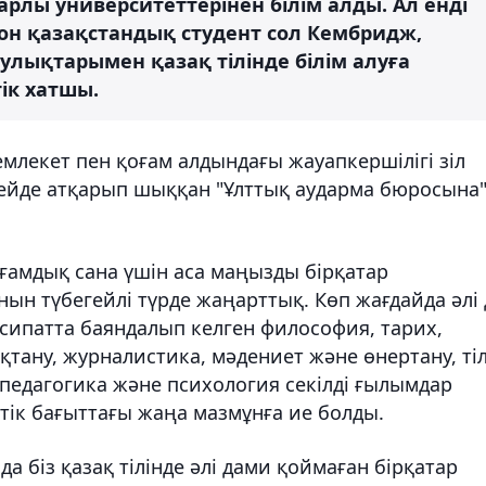
арлы университеттерінен білім алды. Ал енді
он қазақстандық студент сол Кембридж,
улықтарымен қазақ тілінде білім алуға
ік хатшы.
лекет пен қоғам алдындағы жауапкершілігі зіл
ейде атқарып шыққан "Ұлттық аударма бюросына
ғамдық сана үшін аса маңызды бірқатар
ын түбегейлі түрде жаңарттық. Көп жағдайда әлі 
сипатта баяндалып келген философия, тарих,
ықтану, журналистика, мәдениет және өнертану, ті
 педагогика және психология секілді ғылымдар
тік бағыттағы жаңа мазмұнға ие болды.
 біз қазақ тілінде әлі дами қоймаған бірқатар