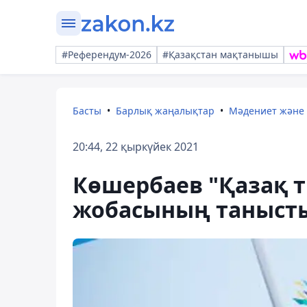
#Референдум-2026
#Қазақстан мақтанышы
Басты
Барлық жаңалықтар
Мәдениет және
20:44, 22 қыркүйек 2021
Көшербаев "Қазақ т
жобасының таныст