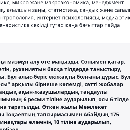
микс, микро және макроэкономика, менеджмент
қ, ағылшын заңы, статистика, сандық және сапа
, антропология, интернет психологиясы, медиа этик
енаристика секілді тұтас жаңа бағыттар пайда
ңа мазмұн алу өте маңызды. Сонымен қатар,
етін, руханиятын басқа тілдерде таныстыру,
ы. Бұл алыс-беріс екіжақты болғаны дұрыс. Бұ
сы" арқылы бірнеше көлемді, сәтті жобалар
ақстандық ақын-жазушылардың таңдаулы
мының 6 ресми тіліне аударылып, осы 6 тілде
рына таратылды. Өткен жылы Мемлекет
ы Тоқаевтың тапсырмасымен Абайдың 175
нақтары әлемнің 10 тіліне аударылып,
ербаев.