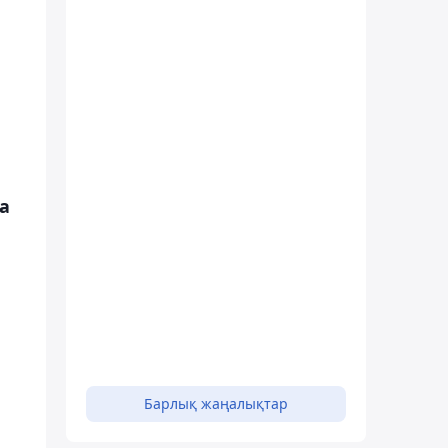
а
а
Барлық жаңалықтар