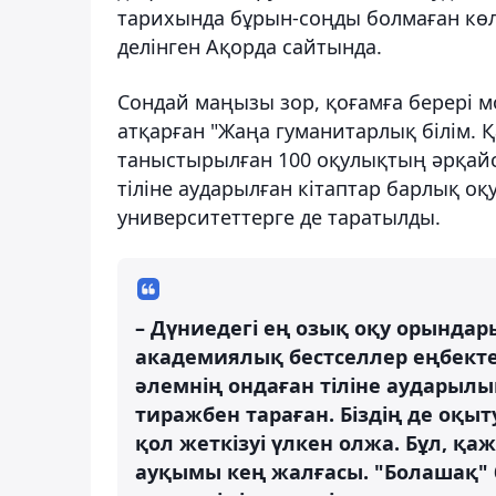
тарихында бұрын-соңды болмаған көл
делінген Ақорда сайтында.
Сондай маңызы зор, қоғамға берері м
атқарған "Жаңа гуманитарлық білім. Қа
таныстырылған 100 оқулықтың әрқай
тіліне аударылған кітаптар барлық о
университеттерге де таратылды.
– Дүниедегі ең озық оқу орында
академиялық бестселлер еңбектер
әлемнің ондаған тіліне аударылы
тиражбен тараған. Біздің де оқ
қол жеткізуі үлкен олжа. Бұл, қ
ауқымы кең жалғасы. "Болашақ" 