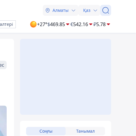
Алматы
Қаз
+27°
$
469.85
€
542.16
₽
5.78
алтері
ес
Соңғы
Танымал