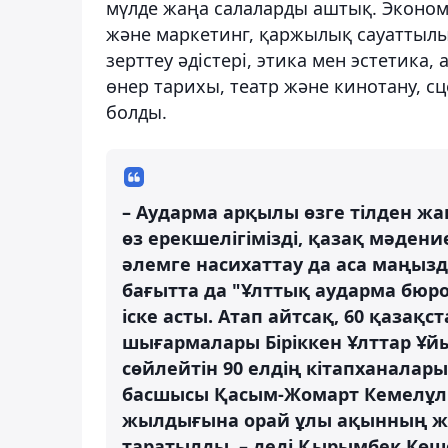
мүлде жаңа салаларды аштық. Эконо
және маркетинг, қаржылық сауаттылы
зерттеу әдістері, этика мен эстетика
өнер тарихы, театр және кинотану, сц
болды.
– Аударма арқылы өзге тілден жа
өз ерекшелігімізді, қазақ мәдени
әлемге насихаттау да аса маңызд
бағытта да "Ұлттық аударма бюро
іске асты. Атап айтсақ, 60 қаз
шығармалары Біріккен Ұлттар Ұйы
сөйлейтін 90 елдің кітапханала
басшысы Қасым-Жомарт Кемелұл
жылдығына орай ұлы ақынның жи
таратылды, – деді Қырымбек Көш