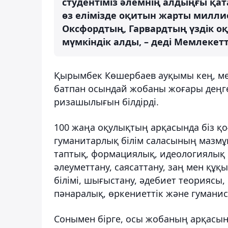
студентіміз әлемнің алдыңғы қат
өз елімізде оқитын жарты милли
Оксфордтың, Гарвардтың үздік оқ
мүмкіндік алды, – деді Мемлекетт
Қырымбек Көшербаев ауқымы кең, мем
батпан осындай жобаны жоғары деңг
ризашылығын білдірді.
100 жаңа оқулықтың арқасында біз қо
гуманитарлық білім саласының мазмұн
таптық, формациялық, идеологиялық 
әлеуметтану, саясаттану, заң мен құқ
білімі, шығыстану, әдебиет теориясы,
пәнаралық, өркениеттік және гуманис
Сонымен бірге, осы жобаның арқасында