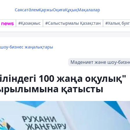
Саясат
Әлем
Қаржы
Оқиға
Құқық
Мақалалар
#Қазақмыс
#Салыстырмалы Қазақстан
#Халық бухг
 шоу-бизнес жаңалықтары
Мәдениет және шоу-бизн
іліндегі 100 жаңа оқулық"
ырылымына қатысты