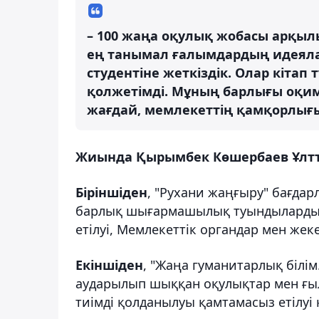
– 100 жаңа оқулық жобасы арқылы
ең танымал ғалымдардың идеяла
студентіне жеткіздік. Олар кітап
қолжетімді. Мұның барлығы оқим
жағдай, мемлекеттің қамқорлығы,
Жиында Қырымбек Көшербаев Ұлтты
Біріншіден
, "Рухани жаңғыру" бағда
барлық шығармашылық туындылардың 
етілуі, Мемлекеттік органдар мен жеке
Екіншіден
, "Жаңа гуманитарлық білім
аударылып шыққан оқулықтар мен ғыл
тиімді қолданылуы қамтамасыз етілуі 