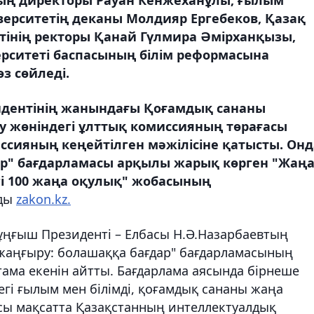
ерситетің деканы Молдияр Ергебеков, Қазақ
тінің ректоры Қанай Гүлмира Әмірханқызы,
ситеті баспасының білім реформасына
з сөйледі.
идентінің жанындағы Қоғамдық сананы
у жөніндегі ұлттық комиссияның төрағасы
сияның кеңейтілген мәжілісіне қатысты. Онд
ар" бағдарламасы арқылы жарық көрген "Жаң
егі 100 жаңа оқулық" жобасының
йды
zakon.kz.
ұңғыш Президенті – Елбасы Н.Ә.Назарбаевтың
 жаңғыру: болашаққа бағдар" бағдарламасының
тама екенін айтты. Бағдарлама аясында бірнеше
егі ғылым мен білімді, қоғамдық сананы жаңа
 Осы мақсатта Қазақстанның интеллектуалдық