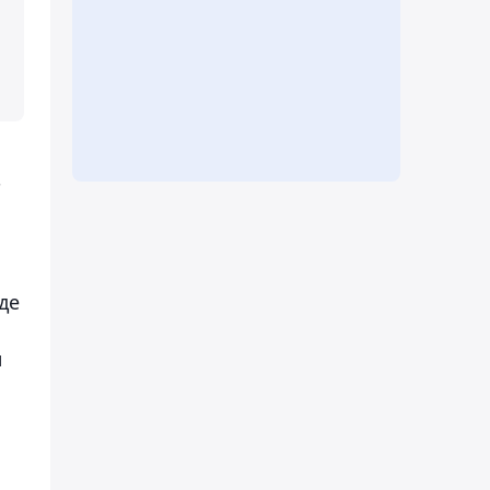
"
де
л