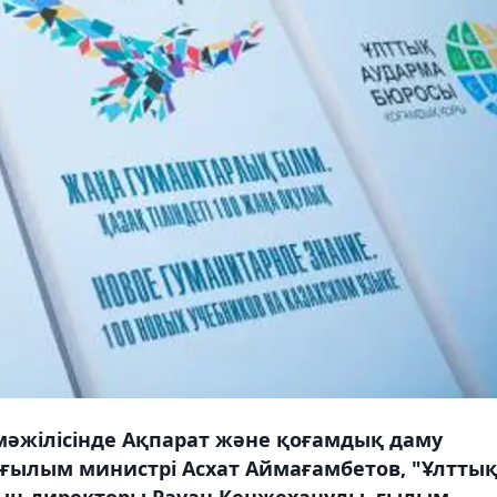
мәжілісінде Ақпарат және қоғамдық даму
е ғылым министрі Асхат Аймағамбетов, "Ұлтты
ың директоры Рауан Кенжеханұлы, ғылым