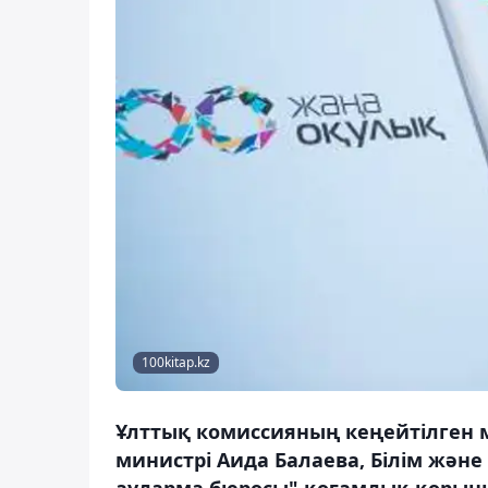
100kitap.kz
Ұлттық комиссияның кеңейтілген 
министрі Аида Балаева, Білім жән
аударма бюросы" қоғамдық қорын