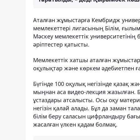
Аталған жұмыстарға Кембридж универс
мемлекеттері лигасының Білім, ғылы
Мәскеу мемлекеттік университетінің 
әріптестер қатысты.
Мемлекеттік хатшы аталған жұмыстар
оқулықтар және көркем әдебиетпен ға
Бүгінде 100 оқулық негізінде қазақ ж
мыңнан аса видео-лекция жазылған. 
ұстаздары атсалысты. Осы оқу матер
негізін қалай алады. Бұл да заман та
білім беру саласын цифрландыру бағ
жасалған үлкен қадам болмақ.