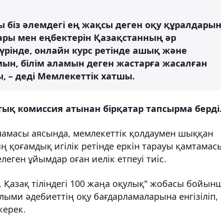
 біз әлемдегі ең жақсы деген оқу құралдарын
ры мен еңбектерін Қазақстанның әр
 түрінде, онлайн курс ретінде ашық және
ын, білім аламын деген жастарға жасалған
 – деді Мемлекеттік хатшы.
қ комиссия атынан бірқатар тапсырма берді
рламасы аясында, мемлекеттік қолдаумен шыққан
қоғамдық игілік ретінде еркін тарауы қамтамас
леген ұйымдар оған иелік етпеуі тиіс.
. Қазақ тіліндегі 100 жаңа оқулық" жобасы бойын
ыми әдебиеттің оқу бағдарламаларына енгізіліп,
керек.