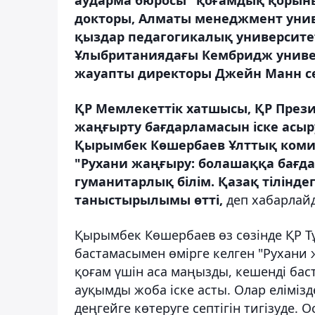
докторы, Алматы менеджмент унив
қыздар педагогикалық университе
Ұлыбританиядағы Кембридж универ
жауапты директоры Джейн Манн сө
ҚР Мемлекеттік хатшысы, ҚР През
жаңғырту бағдарламасын іске асыр
Қырымбек Көшербаев Ұлттық комис
"Рухани жаңғыру: болашаққа бағд
гуманитарлық білім. Қазақ тілінд
таныстырылымы өтті,
деп хабарла
Қырымбек Көшербаев өз сөзінде ҚР Т
бастамасымен өмірге келген "Рухани
қоғам үшін аса маңызды, кешенді бас
ауқымды жоба іске асты. Олар елімізд
деңгейге көтеруге септігін тигізуде.