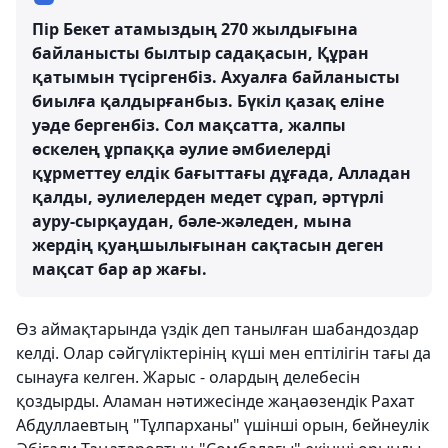
Пір Бекет атамыздың 270 жылдығына
байланысты былтыр садақасын, Құран
қатымын түсіргенбіз. Ахуалға байланысты
биылға қалдырғанбыз. Бүкіл қазақ еліне
уәде бергенбіз. Сол мақсатта, жалпы
өскелең ұрпаққа әулие әмбиелерді
құрметтеу елдік бағыттағы дұғада, Алладан
қалды, әулиелерден медет сұрап, әртүрлі
ауру-сырқаудан, бәле-жәледен, мына
жердің қуаңшылығынан сақтасын деген
мақсат бар ар жағы.
Өз аймақтарында үздік деп танылған шабандоздар
келді. Олар сәйгүліктерінің күші мен ептілігін тағы да
сынауға келген. Жарыс - олардың делебесін
қоздырды. Аламан нәтижесінде жаңаөзендік Рахат
Абдуллаевтың "Тұлпарханы" үшінші орын, бейнеулік