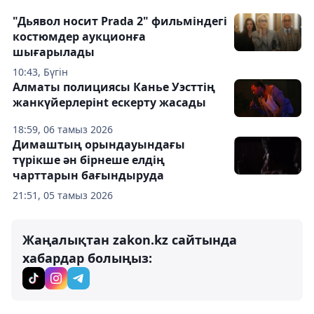
"Дьявол носит Prada 2" фильміндегі
костюмдер аукционға
шығарылады
10:43, Бүгін
Алматы полициясы Канье Уэсттің
жанкүйерлерінt ескерту жасады
18:59, 06 тамыз 2026
Димаштың орындауындағы
түрікше ән бірнеше елдің
чарттарын бағындыруда
21:51, 05 тамыз 2026
Жаңалықтан zakon.kz сайтында
хабардар болыңыз: