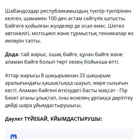
Шабандоздар республикамыздың түкпір-түкпірінен
келген, шамамен 100-ден астам сәйгүлік қатысты.
Бәйгеге қойылған жүлделер де осал емес. Шетел
автокөлігі, мотоцикл және тұрмыстық техникалар өз
иелерін тапты.
Дода
: тай жарыс, ошақ бәйге, құнан бәйге және
аламан бәйге болып төрт кезең бойынша өтті.
Аттар жарысы 8 шақырымнан 33 шақырым
аралығындағы қашықтыққа шауып, мәре сызығын
кесті. Аламан бәйгені өткізудегі басты мақсат - Пір
Бекет атаны ұлықтап, оны өскелең ұрпаққа дәріптеу
дейді шара ұйымдастырушысы.
Дәулет ТҮЙЕБАЙ, ҰЙЫМДАСТЫРУШЫ: