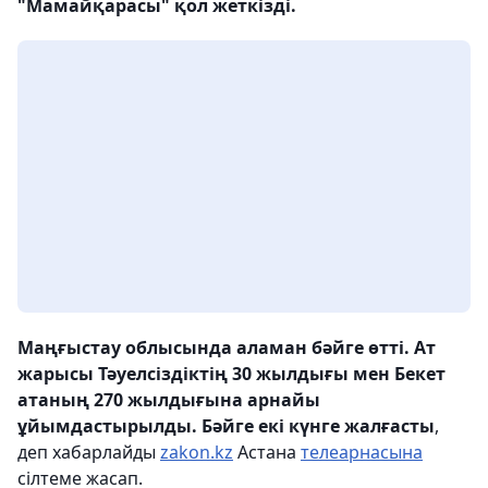
"Мамайқарасы" қол жеткізді.
Маңғыстау облысында аламан бәйге өтті. Ат
жарысы Тәуелсіздіктің 30 жылдығы мен Бекет
атаның 270 жылдығына арнайы
ұйымдастырылды. Бәйге екі күнге жалғасты
,
деп хабарлайды
zakon.kz
Астана
телеарнасына
сілтеме жасап.