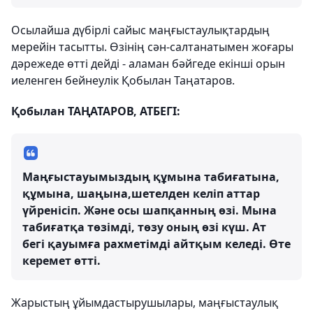
Осылайша дүбірлі сайыс маңғыстаулықтардың
мерейін тасытты. Өзінің сән-салтанатымен жоғары
дәрежеде өтті дейді - аламан бәйгеде екінші орын
иеленген бейнеулік Қобылан Таңатаров.
Қобылан ТАҢАТАРОВ, АТБЕГІ:
Маңғыстауымыздың құмына табиғатына,
құмына, шаңына,шетелден келіп аттар
үйренісіп. Және осы шапқанның өзі. Мына
табиғатқа төзімді, төзу оның өзі күш. Ат
бегі қауымға рахметімді айтқым келеді. Өте
керемет өтті.
Жарыстың ұйымдастырушылары, маңғыстаулық