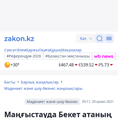
Қаз
Саясат
Әлем
Қаржы
Оқиға
Құқық
Мақалалар
#Референдум-2026
#Қазақстан мақтанышы
+30°
$
467.48
€
539.52
₽
5.73
Басты
Барлық жаңалықтар
Мәдениет және шоу-бизнес жаңалықтары
Мәдениет және шоу-бизнес
05:11, 20 қазан 2021
Маңғыстауда Бекет атаның