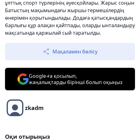
ұлттық спорт түрлерінің әуесқойлары. Жарыс соңын
Батыстың мақымындағы жыршы-термешілердің
өнерімен қорытындылады. Додаға қатысқандардың
барлығы құр алақан қайтпады, оларды ынталандыру
мақсатында қаржылай сый таратылды.
Мақаламен бөлісу
Google-ға қосылып,
жаңалықтарды бірінші болып оқыңыз
zkadm
Оқи отырыңыз