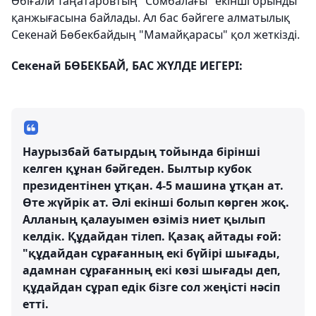
Әбіғали Таңатаровтың "Сомбалағы" екінші орынды
қанжығасына байлады. Ал бас бәйгеге алматылық
Секенай Бөбекбайдың "Мамайқарасы" қол жеткізді.
Секенай БӨБЕКБАЙ, БАС ЖҮЛДЕ ИЕГЕРІ:
Наурызбай батырдың тойында бірінші
келген құнан бәйгеден. Былтыр кубок
президентінен ұтқан. 4-5 машина ұтқан ат.
Өте жүйрік ат. Әлі екінші болып көрген жоқ.
Алланың қалауымен өзіміз ниет қылып
келдік. Құдайдан тілеп. Қазақ айтады ғой:
"құдайдан сұрағанның екі бүйірі шығады,
адамнан сұрағанның екі көзі шығады деп,
құдайдан сұрап едік бізге сол жеңісті нәсіп
етті.