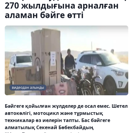
270 жылдығына арналған
аламан бәйге өтті
видеодан алынды
Бәйгеге қойылған жүлделер де осал емес. Шетел
автокөлігі, мотоцикл және тұрмыстық
техникалар өз иелерін тапты. Бас бәйгеге
алматылық Секенай Бөбекбайдың