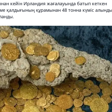
нан кейін Ирландия жағалауында батып кеткен
ме қалдығының құрамынан 48 тонна күміс алынды
ланды.