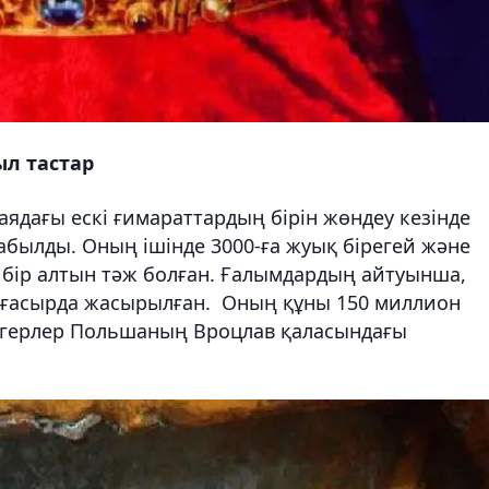
ыл тастар
ядағы ескі ғимараттардың бірін жөндеу кезінде
абылды. Оның ішінде 3000-ға жуық бірегей және
 бір алтын тәж болған. Ғалымдардың айтуынша,
V ғасырда жасырылған. Оның құны 150 миллион
әдігерлер Польшаның Вроцлав қаласындағы