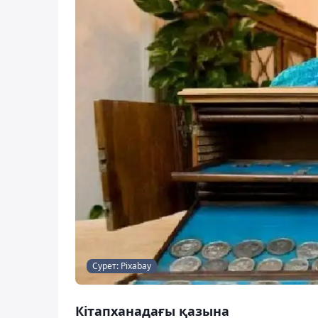
Сурет: Pixabay
Кітапханадағы қазына