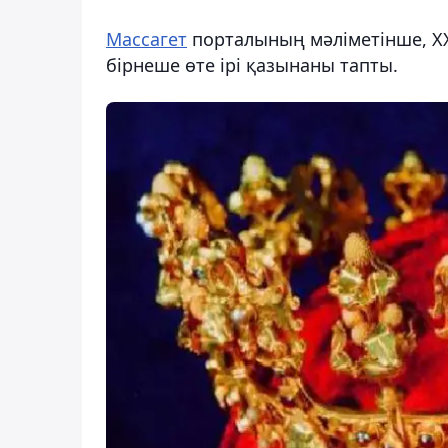
Массагет
порталының мәліметінше, Х
бірнеше өте ірі қазынаны тапты.