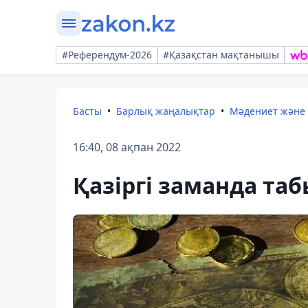
#Референдум-2026
#Қазақстан мақтанышы
Басты
Барлық жаңалықтар
Мәдениет және
16:40, 08 ақпан 2022
Қазіргі заманда таб