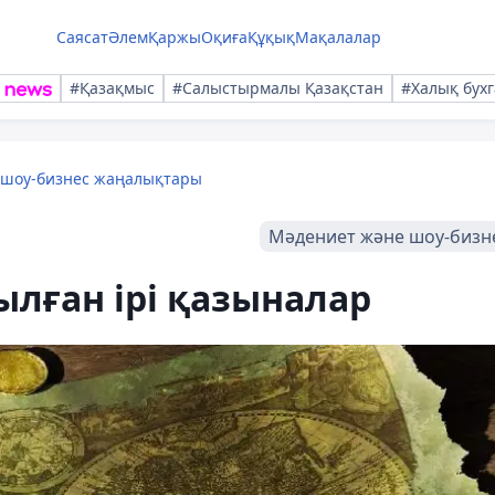
Саясат
Әлем
Қаржы
Оқиға
Құқық
Мақалалар
#Қазақмыс
#Салыстырмалы Қазақстан
#Халық бухг
 шоу-бизнес жаңалықтары
Мәдениет және шоу-бизн
ылған ірі қазыналар