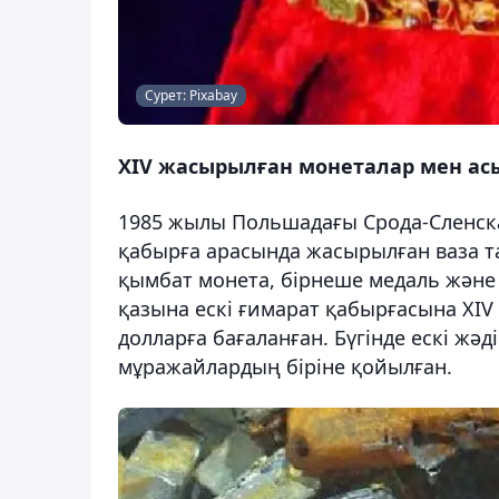
Сурет: Pixabay
XIV жасырылған монеталар мен ас
1985 жылы Польшадағы Срода-Сленска
қабырға арасында жасырылған ваза т
қымбат монета, бірнеше медаль және
қазына ескі ғимарат қабырғасына XI
долларға бағаланған. Бүгінде ескі ж
мұражайлардың біріне қойылған.