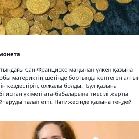
монета
тындағы Сан-Франциско маңынан үлкен қазына
 тобы материктің шетінде бортында көптеген алты
ін кездестіріп, олжалы болды. Бұл қазына
і испан үкіметі ата-бабаларына тиесілі жарты
таруды талап етті. Нәтижесінде қазына теңдей