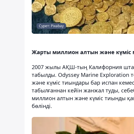
Сурет: Pixabay
Жарты миллион алтын және күміс 
2007 жылы АҚШ-тың Калифорния шта
табылды. Odyssey Marine Exploration
және күміс тиындары бар испан кемес
табылғаннан кейін жанжал туды, себеб
миллион алтын және күміс тиынды қай
бөлінді.