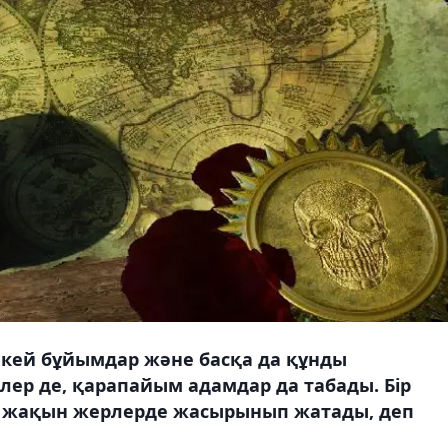
екей бұйымдар және басқа да құнды
ілер де, қарапайым адамдар да табады. Бір
е жақын жерлерде жасырынып жатады, деп