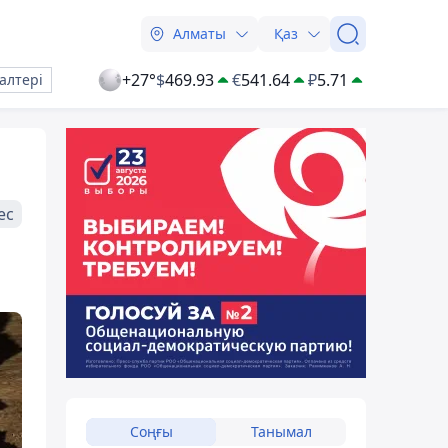
Алматы
Қаз
+27°
$
469.93
€
541.64
₽
5.71
алтері
ес
Соңғы
Танымал