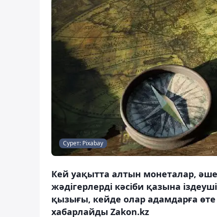
Сурет: Pixabay
Кей уақытта алтын монеталар, әш
жәдігерлерді кәсіби қазына іздеуш
қызығы, кейде олар адамдарға өт
хабарлайды Zakon.kz