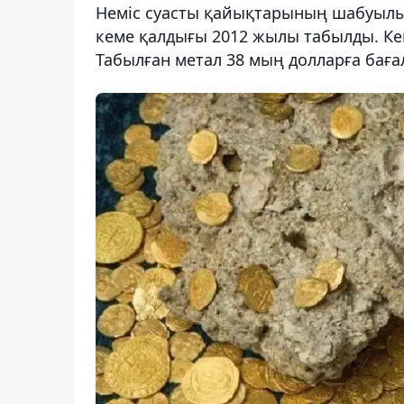
Неміс суасты қайықтарының шабуылы
кеме қалдығы 2012 жылы табылды. Ке
Табылған метал 38 мың долларға баға