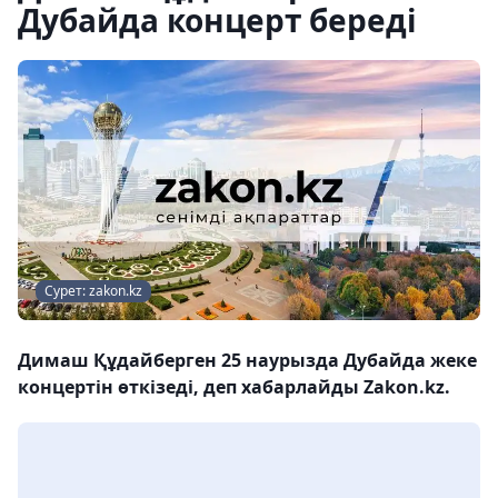
Дубайда концерт береді
Сурет: zakon.kz
Димаш Құдайберген 25 наурызда Дубайда жеке
концертін өткізеді, деп хабарлайды Zakon.kz.