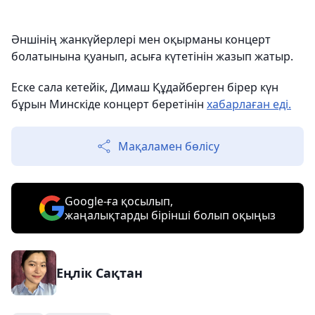
Әншінің жанкүйерлері мен оқырманы концерт
болатынына қуанып, асыға күтетінін жазып жатыр.
Еске сала кетейік, Димаш Құдайберген бірер күн
бұрын Минскіде концерт беретінін
хабарлаған еді.
Мақаламен бөлісу
Google-ға қосылып,
жаңалықтарды бірінші болып оқыңыз
Еңлік Сақтан