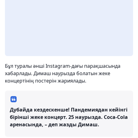
Бұл туралы әнші Instagram-дағы парақшасында
хабарлады. Димаш наурызда болатын жеке
концертінің постерін жариялады.
Дубайда кездескенше! Пандемиядан кейінгі
бірінші жеке концерт. 25 наурызда. Coca-Cola
аренасында, – деп жазды Димаш.