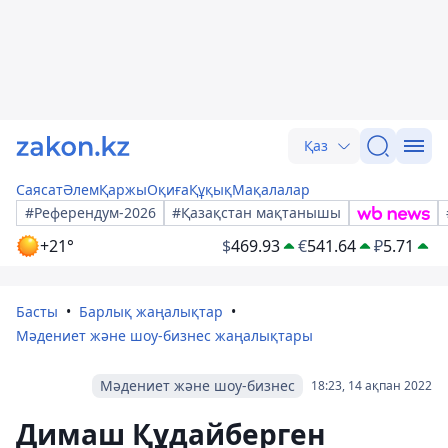
Қаз
Саясат
Әлем
Қаржы
Оқиға
Құқық
Мақалалар
#Референдум-2026
#Қазақстан мақтанышы
+21°
$
469.93
€
541.64
₽
5.71
Басты
Барлық жаңалықтар
Мәдениет және шоу-бизнес жаңалықтары
Мәдениет және шоу-бизнес
18:23, 14 ақпан 2022
Димаш Құдайберген