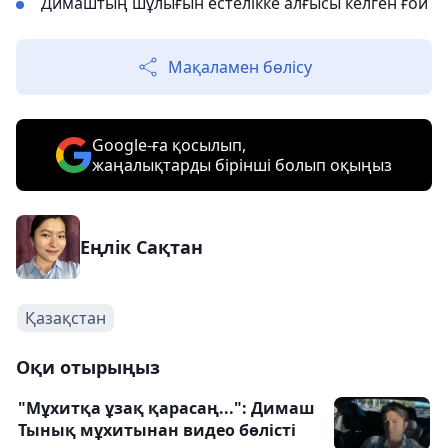
Димаштың шұлығын естелікке алғысы келген ғой
Мақаламен бөлісу
Google-ға қосылып,
жаңалықтарды бірінші болып оқыңыз
Еңлік Сақтан
Қазақстан
Оқи отырыңыз
"Мұхитқа ұзақ қарасаң...": Димаш
Тынық мұхитынан видео бөлісті