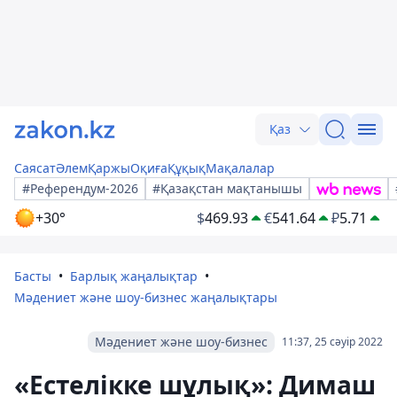
Қаз
Саясат
Әлем
Қаржы
Оқиға
Құқық
Мақалалар
#Референдум-2026
#Қазақстан мақтанышы
+30°
$
469.93
€
541.64
₽
5.71
Басты
Барлық жаңалықтар
Мәдениет және шоу-бизнес жаңалықтары
Мәдениет және шоу-бизнес
11:37, 25 сәуір 2022
«Естелікке шұлық»: Димаш