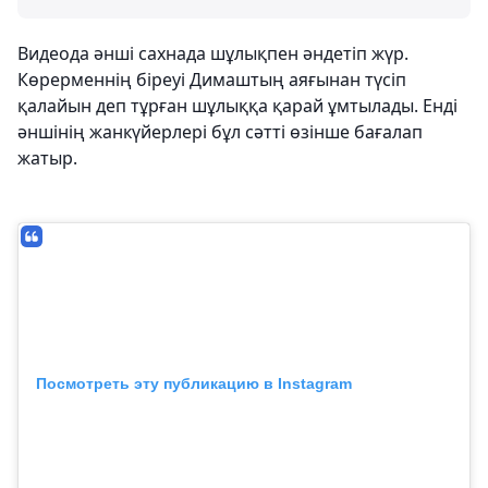
Видеода әнші сахнада шұлықпен әндетіп жүр.
Көрерменнің біреуі Димаштың аяғынан түсіп
қалайын деп тұрған шұлыққа қарай ұмтылады. Енді
әншінің жанкүйерлері бұл сәтті өзінше бағалап
жатыр.
Посмотреть эту публикацию в Instagram