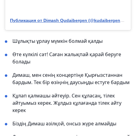
Публикация от Dimash Qudaibergen (@kudaibergenov.dimash)
Шұлықты ұрлау мүмкін болмай қалды
Өте күлкілі сәт! Саған жалықпай қарай беруге
болады
Димаш, мен сенің концертіңе Қырғызстаннан
бардым. Тек бір өзіңнің даусыңды естуге бардым
Құлап қалмашы әйтеуір. Сен құласаң, тілек
айтуымыз керек. Жұлдыз құлағанда тілек айту
керек
Біздің Димаш әзілқой, онсыз жүре алмайды