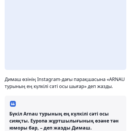
Димаш өзінің Instagram-дағы парақшасына «ARNAU
турының ең күлкілі сәті осы шығар» деп жазды.
Бүкіл Arnau турының ең күлкілі сәті осы
сияқты. Еуропа жұртшылығының өзәне тән
юморы бар, – деп жазды Димаш.