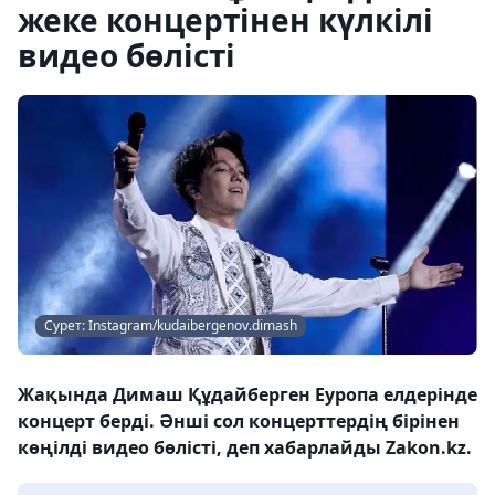
жеке концертінен күлкілі
видео бөлісті
Сурет: Instagram/kudaibergenov.dimash
Жақында Димаш Құдайберген Еуропа елдерінде
концерт берді. Әнші сол концерттердің бірінен
көңілді видео бөлісті, деп хабарлайды Zakon.kz.