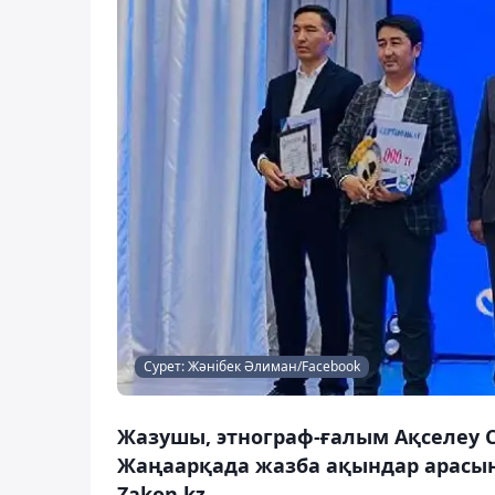
Сурет: Жәнібек Әлиман/Facebook
Жазушы, этнограф-ғалым Ақселеу 
Жаңаарқада жазба ақындар арасын
Zakon.kz.