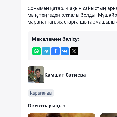
Сонымен қатар, 4 ақын сайыстың арн
мың теңгеден олжалы болды. Мүшәйр
марапаттап, жастарға шығармашылық 
Мақаламен бөлісу:
Камшат Сатиева
Қарағанды
Оқи отырыңыз