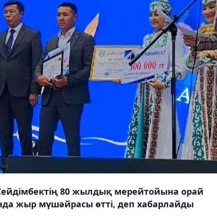
Сейдімбектің 80 жылдық мерейтойына орай
да жыр мүшәйрасы өтті, деп хабарлайды