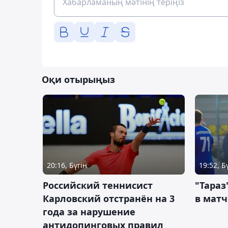
Оқи отырыңыз
20:16, Бүгін
19:52, Б
Российский теннисист
"Тараз
Карловский отстранён на 3
в матч
года за нарушение
антидопинговых правил