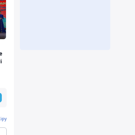
е
і
Кіру