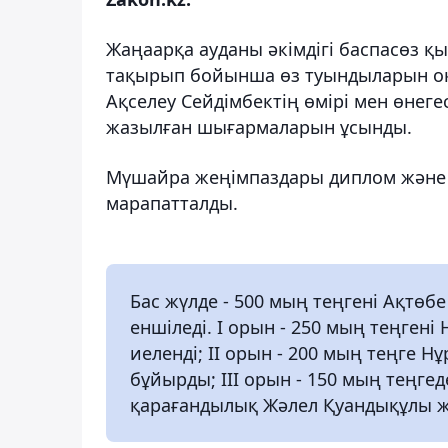
Жаңаарқа ауданы әкімдігі баспасөз қ
тақырып бойынша өз туындыларын оқ
Ақселеу Сейдімбектің өмірі мен өнеге
жазылған шығармаларын ұсынды.
Мүшайра жеңімпаздары диплом және
марапатталды.
Бас жүлде - 500 мың теңгені Ақтө
еншіледі. I орын - 250 мың теңген
иеленді; II орын - 200 мың теңге
бұйырды; ІІІ орын - 150 мың теңге
қарағандылық Жәлел Қуандықұлы ж