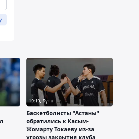
у
19:10, Бүгін
ч
Баскетболисты "Астаны"
л
обратились к Касым-
Жомарту Токаеву из-за
угрозы закрытия клуба