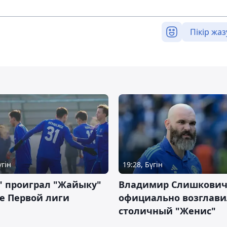
Пікір жаз
үгін
19:28, Бүгін
" проиграл "Жайыку"
Владимир Слишкови
е Первой лиги
официально возглави
столичный "Женис"