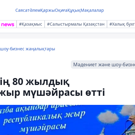
Саясат
Әлем
Қаржы
Оқиға
Құқық
Мақалалар
#Қазақмыс
#Салыстырмалы Қазақстан
#Халық бухг
 шоу-бизнес жаңалықтары
Мәдениет және шоу-бизн
тің 80 жылдық
жыр мүшәйрасы өтті