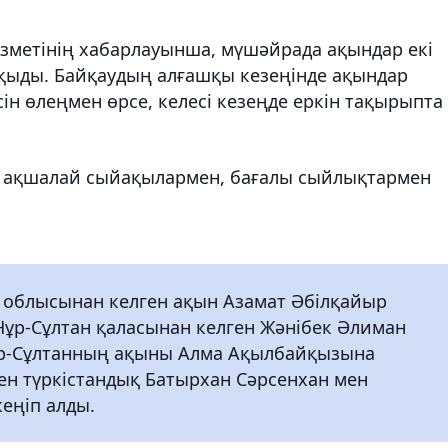
ызметінің хабарлауынша, мүшәйрада ақындар екі
ыды. Байқаудың алғашқы кезеңінде ақындар
сін өлеңмен өрсе, келесі кезеңде еркін тақырыпта
 ақшалай сыйақылармен, бағалы сыйлықтармен
бе облысынан келген ақын Азамат Әбілқайыр
і Нұр-Сұлтан қаласынан келген Жәнібек Әлиман
 Нұр-Сұлтанның ақыны Алма Ақылбайқызына
ден түркістандық Батырхан Сәрсенхан мен
еңіп алды.