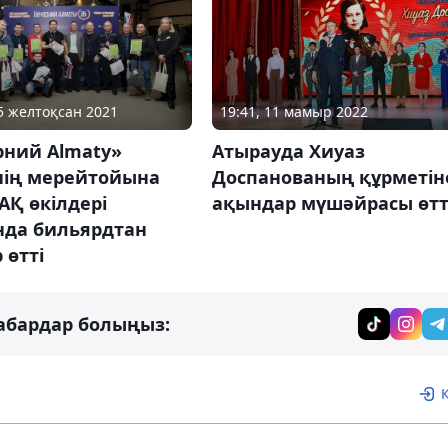
15 желтоқсан 2021
19:41, 11 мамыр 2022
рний Almaty»
Атырауда Хиуаз
нің мерейтойына
Доспанованың құрметін
АҚ өкілдері
ақындар мүшәйрасы өтт
нда бильярдтан
 өтті
абардар болыңыз: