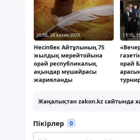
20:58, 28 қазан 2025
13:15, 
Несіпбек Айтұлының 75
«Вече
жылдық мерейтойына
газеті
орай республикалық
орай Б
ақындар мүшәйрасы
арасы
жарияланды
турнир
Жаңалықтан zakon.kz сайтында х
Пікірлер
0