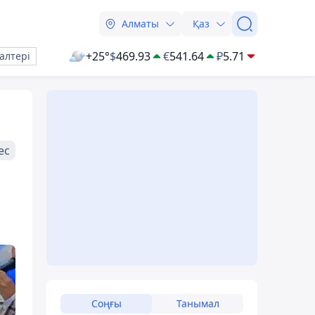
Алматы
Қаз
+25°
$
469.93
€
541.64
₽
5.71
алтері
ес
Соңғы
Танымал