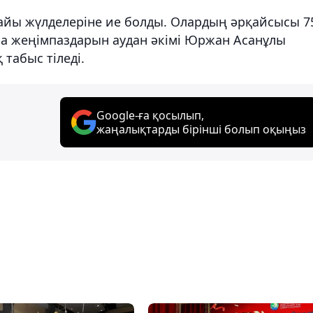
айы жүлделеріне ие болды. Олардың әрқайсысы 7
а жеңімпаздарын аудан әкімі Юржан Асанұлы
табыс тіледі.
Google-ға қосылып,
жаңалықтарды бірінші болып оқыңыз