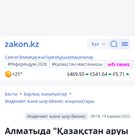
Қаз
Саясат
Әлем
Қаржы
Оқиға
Құқық
Мақалалар
#Референдум-2026
#Қазақстан мақтанышы
+21°
$
469.93
€
541.64
₽
5.71
Басты
Барлық жаңалықтар
Мәдениет және шоу-бизнес жаңалықтары
Мәдениет және шоу-бизнес
00:18, 19 қараша 2022
Алматыда "Қазақстан аруы