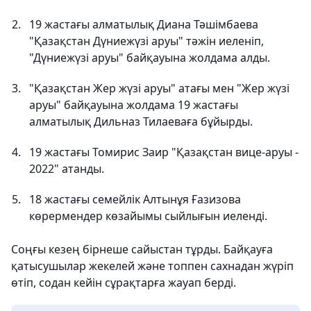
19 жастағы алматылық Диана Тәшімбаева
"Қазақстан Дүниежүзі аруы" тәжін иеленіп,
"Дүниежүзі аруы" байқауына жолдама алды.
"Қазақстан Жер жүзі аруы" атағы мен "Жер жүзі
аруы" байқауына жолдама 19 жастағы
алматылық Дильназ Тилаеваға бұйырды.
19 жастағы Томирис Заир "Қазақстан вице-аруы -
2022" атанды.
18 жастағы семейлік Алтынұя Ғазизова
көрермендер көзайымы сыйлығын иеленді.
Соңғы кезең бірнеше сайыстан тұрды. Байқауға
қатысушылар жекелей және топпен сахнадан жүріп
өтіп, содан кейін сұрақтарға жауап берді.