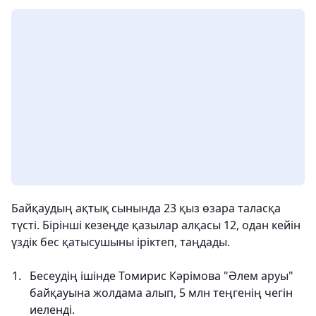
Байқаудың ақтық сынында 23 қыз өзара таласқа
түсті. Бірінші кезеңде қазылар алқасы 12, одан кейін
үздік бес қатысушыны іріктеп, таңдады.
Бесеудің ішінде Томирис Кәрімова "Әлем аруы"
байқауына жолдама алып, 5 млн теңгенің чегін
иеленді.