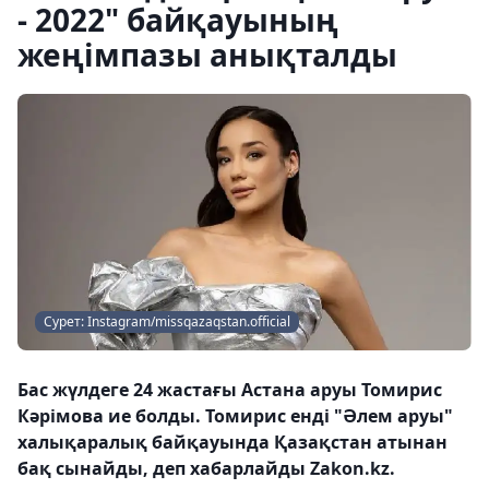
- 2022" байқауының
жеңімпазы анықталды
Сурет: Instagram/missqazaqstan.official
Бас жүлдеге 24 жастағы Астана аруы Томирис
Кәрімова ие болды. Томирис енді "Әлем аруы"
халықаралық байқауында Қазақстан атынан
бақ сынайды, деп хабарлайды Zakon.kz.