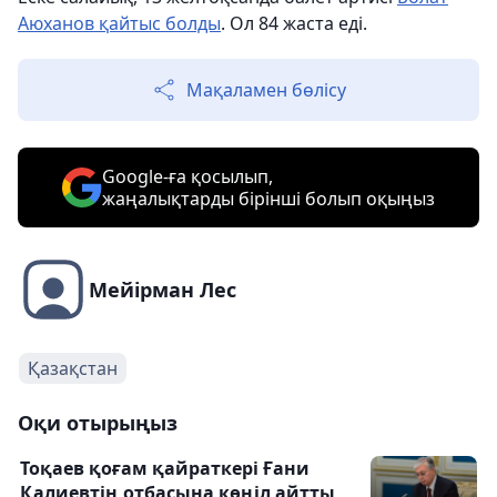
Аюханов қайтыс болды
. Ол 84 жаста еді.
Мақаламен бөлісу
Google-ға қосылып,
жаңалықтарды бірінші болып оқыңыз
Мейірман Лес
Қазақстан
Оқи отырыңыз
Тоқаев қоғам қайраткері Ғани
Қалиевтің отбасына көңіл айтты