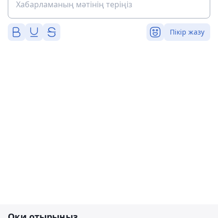
Пікір жазу
Оқи отырыңыз