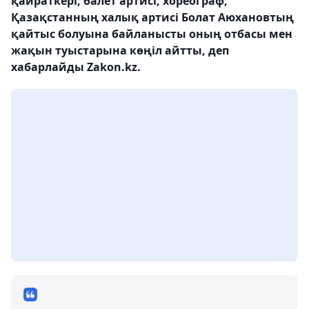
қайраткері, балет артисі, хореограф,
Қазақстанның халық артисі Болат Аюхановтың
қайтыс болуына байланысты оның отбасы мен
жақын туыстарына көңіл айтты, деп
хабарлайды Zakon.kz.