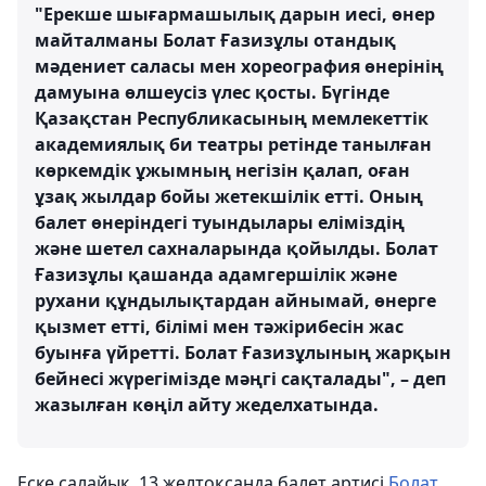
"Ерекше шығармашылық дарын иесі, өнер
майталманы Болат Ғазизұлы отандық
мәдениет саласы мен хореография өнерінің
дамуына өлшеусіз үлес қосты. Бүгінде
Қазақстан Республикасының мемлекеттік
академиялық би театры ретінде танылған
көркемдік ұжымның негізін қалап, оған
ұзақ жылдар бойы жетекшілік етті. Оның
балет өнеріндегі туындылары еліміздің
және шетел сахналарында қойылды. Болат
Ғазизұлы қашанда адамгершілік және
рухани құндылықтардан айнымай, өнерге
қызмет етті, білімі мен тәжірибесін жас
буынға үйретті. Болат Ғазизұлының жарқын
бейнесі жүрегімізде мәңгі сақталады", – деп
жазылған көңіл айту жеделхатында.
Еске салайық, 13 желтоқсанда балет артисі
Болат