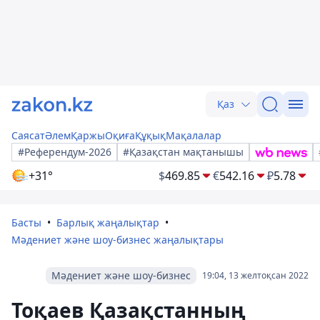
Қаз
Саясат
Әлем
Қаржы
Оқиға
Құқық
Мақалалар
#Референдум-2026
#Қазақстан мақтанышы
+31°
$
469.85
€
542.16
₽
5.78
Басты
Барлық жаңалықтар
Мәдениет және шоу-бизнес жаңалықтары
Мәдениет және шоу-бизнес
19:04, 13 желтоқсан 2022
Тоқаев Қазақстанның