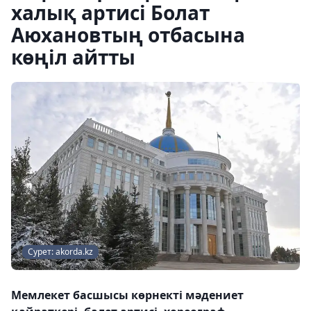
халық артисі Болат
Аюхановтың отбасына
көңіл айтты
Сурет: akorda.kz
Мемлекет басшысы көрнекті мәдениет