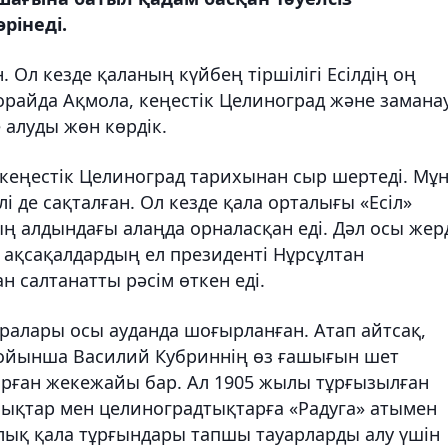
рінеді.
. Ол кезде қаланың күйбең тіршілігі Есілдің оң
орайда Ақмола, кеңестік Целиноград және замана
 алуды жөн көрдік.
 кеңестік Целиноград тарихынан сыр шертеді. Мұ
і де сақталған. Ол кезде қала орталығы «Есіл»
ың алдындағы алаңда орналасқан еді. Дәл осы жер
і ақсақалдардың ел президенті Нұрсұлтан
н салтанатты рәсім өткен еді.
ралары осы ауданда шоғырланған. Атап айтсақ,
 бойынша Василий Кубриннің өз ғашығын шет
ырған жекежайы бар. Ал 1905 жылы тұрғызылған
лықтар мен целиноградтықтарға «Радуга» атымен
рлық қала тұрғындары тапшы тауарларды алу үшін