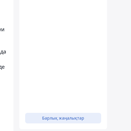
уи
нда
де
Барлық жаңалықтар