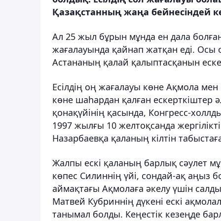
Қазақстанның жаңа бейнесіндей кө
Ал 25 жыл бұрын мұнда ен дала болған
жағалауында қайнап жатқан еді. Осы 
Астананың қалай қалыптасқанын еске
Есілдің оң жағалауы көне Ақмола мен
көне шаһардан қалған ескерткіштер әл
қонақүйінің қасында, Конгресс-холлд
1997 жылғы 10 желтоқсанда жергілікт
Назарбаевқа қаланың кілтін табыстаға
Жалпы ескі қаланың барлық сәулет мұ
көпес Силиннің үйі, сондай-ақ аңыз
аймақтағы Ақмолаға әкелу үшін салд
Матвей Кубриннің дүкені ескі ақмола
танымал болды. Кеңестік кезеңде ба