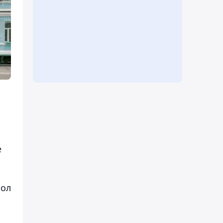
е
 ол