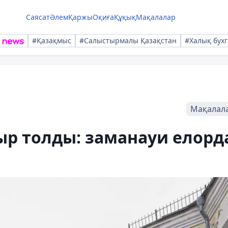
Саясат
Әлем
Қаржы
Оқиға
Құқық
Мақалалар
#Қазақмыс
#Салыстырмалы Қазақстан
#Халық бухг
Мақалал
ыр толды: заманауи елорд