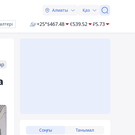
Алматы
Қаз
+25°
$
467.48
€
539.52
₽
5.73
алтері
ар
а
Соңғы
Танымал