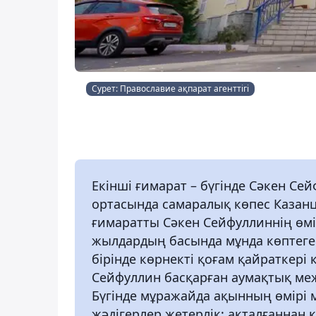
Сурет: Православие ақпарат агенттігі
Екінші ғимарат – бүгінде Сәкен Сей
ортасында самаралық көпес Казанц
ғимаратты Сәкен Сейфуллиннің өмі
жылдардың басында мұнда көптеге
бірінде көрнекті қоғам қайраткері 
Сейфуллин басқарған аумақтық меж
Бүгінде мұражайда ақынның өмірі 
жәдігерлер жетерлік: ақталғаннан