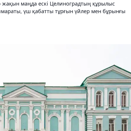
р жақын маңда ескі Целиноградтың құрылыс
имараты, үш қабатты тұрғын үйлер мен бұрынғы