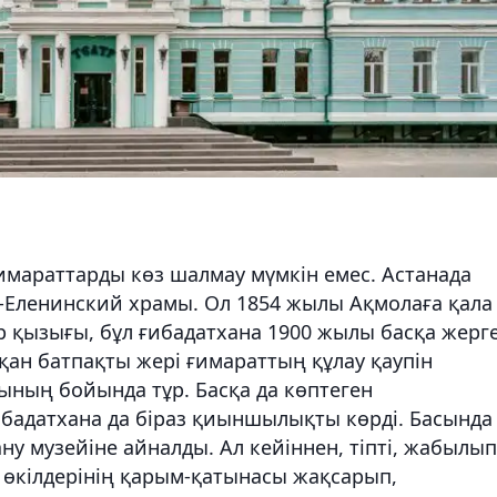
ғимараттарды көз шалмау мүмкін емес. Астанада
ин-Еленинский храмы. Ол 1854 жылы Ақмолаға қала
ір қызығы, бұл ғибадатхана 1900 жылы басқа жерг
сқан батпақты жері ғимараттың құлау қаупін
лының бойында тұр. Басқа да көптеген
ғибадатхана да біраз қиыншылықты көрді. Басында
ну музейіне айналды. Ал кейіннен, тіпті, жабылып
ін өкілдерінің қарым-қатынасы жақсарып,