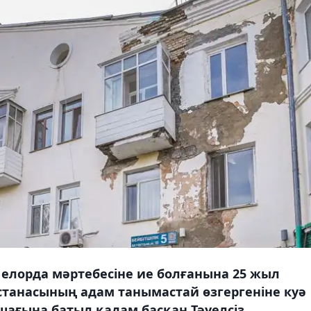
 елорда мәртебесіне ие болғанына 25 жыл
станасының адам танымастай өзгергеніне куә
шағына батыл қадам басқан Тәуелсіз