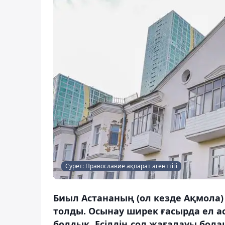
Сурет: Православие ақпарат агенттігі
Биыл Астананың (ол кезде Ақмола)
толды. Осынау ширек ғасырда ел а
болдық. Есілдің сол жағалауы бола