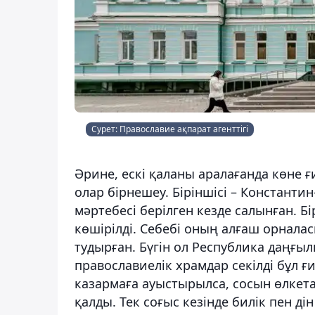
Сурет: Православие ақпарат агенттігі
Әрине, ескі қаланы аралағанда көне 
олар бірнешеу. Біріншісі – Констант
мәртебесі берілген кезде салынған. Б
көшірілді. Себебі оның алғаш орнала
тудырған. Бүгін ол Республика даңғы
православиелік храмдар секілді бұл 
казармаға ауыстырылса, сосын өлкета
қалды. Тек соғыс кезінде билік пен д