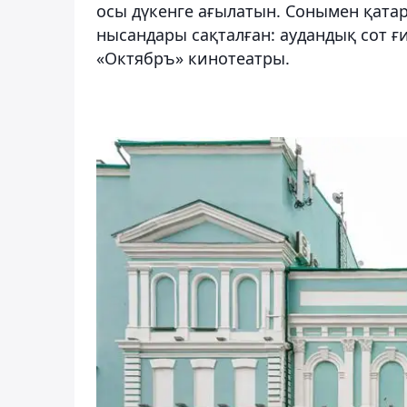
осы дүкенге ағылатын. Сонымен қата
нысандары сақталған: аудандық сот ғ
«Октябръ» кинотеатры.