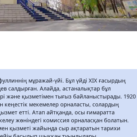
фуллиннің мұражай-үйі. Бұл үйді XIX ғасырдың
ев салдырған. Алайда, астаналықтар бұл
рі және қызметімен тығыз байланыстырады. 1920
н кеңестік мекемелер орналасты, солардың
қызмет етті. Атап айтқанда, осы ғимаратта
елеу жөніндегі комиссия орналасқан болатын.
мен қызметі жайында сыр ақтаратын тарихи
 кейін басылып шыққан туындылары,