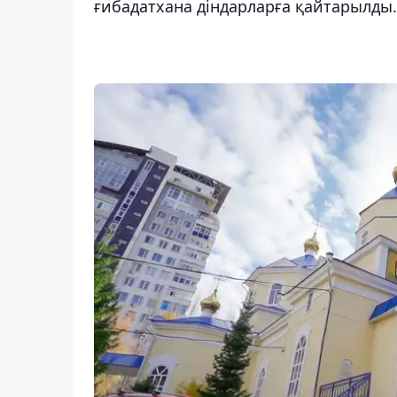
ғибадатхана діндарларға қайтарылды