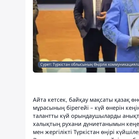
Сурет: Түркістан облысының Өңірлік коммуникациял
Айта кетсек, байқау мақсаты қазақ ө
мұрасының бірегейі – күй өнерін кеңі
талантты күй орындаушыларды анықт
халықтың рухани дүниетанымын кеңей
мен жергілікті Түркістан өңірі күйшіле