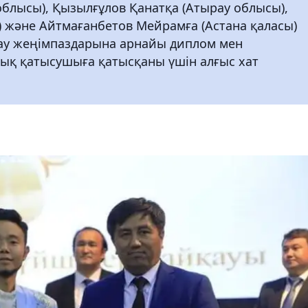
облысы), Қызылғұлов Қанатқа (Атырау облысы),
 және Айтмағанбетов Мейрамға (Астана қаласы)
ау жеңімпаздарына арнайы диплом мен
ық қатысушыға қатысқаны үшін алғыс хат