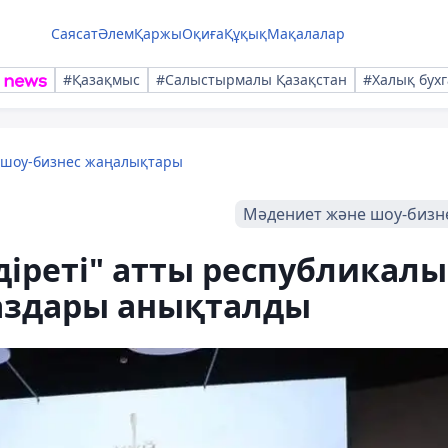
Саясат
Әлем
Қаржы
Оқиға
Құқық
Мақалалар
#Қазақмыс
#Салыстырмалы Қазақстан
#Халық бухг
 шоу-бизнес жаңалықтары
Мәдениет және шоу-бизн
діреті" атты республикал
аздары анықталды