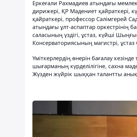
Еркеғали Рахмадиев атындағы мемлек
дирижері, ҚР Мәдениет қайраткері, 
қайраткері, профессор Сәлімгерей Сад
атындағы ұлт-аспаптар оркестрінің б
саласының үздігі, ұстаз, күйші Шыңғ
Консерваториясының магистрі, ұстаз 
Үміткерлердің өнерін бағалау кезінд
шығарманың күрделілігіне, сахна мәде
Жүзден жүйрік шыққан талантты анық