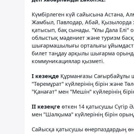
Күмбірлеген күй сайысына Астана, А
Жамбыл, Павлодар, Абай, Қызылорда 
қатысып, бақ сынады. "Ұлы Дала Елі"
облыстық мәдениет және туризм бас
шығармашылығы орталығы ұйымдастыр
билет таңдау арқылы шығарма орында
коммуникациялар қызметі.
І кезеңде
Құрманғазы Сағырбайұлы ш
"Төремұрат" күйлерінің бірін және Т
"Қанағат" мен "Мешін" күйлерінің бір
ІІ кезеңге
өткен 14 қатысушы Сүгір 
мен "Шалқыма" күйлерінің бірін орынд
Сайысқа қатысушы өнерпаздардың өн