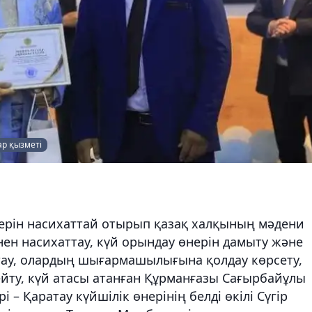
ар қызметі
нерін насихаттай отырып қазақ халқының мәдени
нен насихаттау, күй орындау өнерін дамыту және
ау, олардың шығармашылығына қолдау көрсету,
ту, күй атасы атанған Құрманғазы Сағырбайұлы
рі – Қаратау күйшілік өнерінің белді өкілі Сүгір