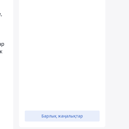
,
ар
к
Барлық жаңалықтар