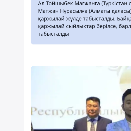
Ал Тойшыбек Мағжанға (Түркістан 
Матжан Нұрасылға (Алматы қаласы)
қаржылай жүлде табысталды. Байқ
қаржылай сыйлықтар берілсе, барл
табысталды