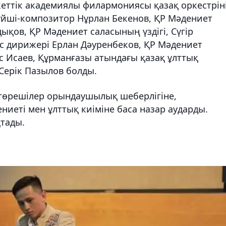
еттік академиялы филармониясы қазақ оркестрін
күйші-композитор Нұрлан Бекенов, ҚР Мәдениет
ықов, ҚР Мәдениет саласының үздігі, Сүгір
ас дирижері Ерлан Дәуренбеков, ҚР Мәдениет
ыс Исаев, Құрманғазы атындағы қазақ ұлттық
Серік Пазылов болды.
е төрешілер орындаушылық шеберлігіне,
ниеті мен ұлттық киіміне баса назар аударды.
тады.