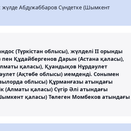
 жүлде Абдужаббаров Сүндетке (Шымкент
дос (Түркістан облысы), жүлделі ІІ орынды
) пен Құдайбергенов Дарын (Астана қаласы),
(Алматы қаласы), Қуандықов Нұрдәулет
әулет (Ақтөбе облысы) иемденді. Сонымен
ызылорда облысы) Құрманғазы атындағы
 (Алматы қаласы) Сүгір Әлі атындағы
Шымкент қаласы) Төлеген Момбеков атындағы