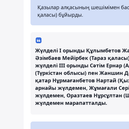
Қазылар алқасының шешімімен бас
қаласы) бұйырды.
Жүлделі І орынды Құлымбетов Жан
Әзімбаев Мейірбек (Тараз қаласы
жүлделі ІІІ орынды Сәтім Ернар 
(Түркістан облысы) пен Жаншин Д
қатар Нұрмағанбетов Нартай (Қ
арнайы жүлдемен, Жұмағали Серік
жүлдемен, Оразтаев Нұрсұлтан (
жүлдемен марапатталды.