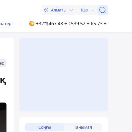
Алматы
Қаз
+32°
$
467.48
€
539.52
₽
5.73
алтері
ес
ық
Соңғы
Танымал