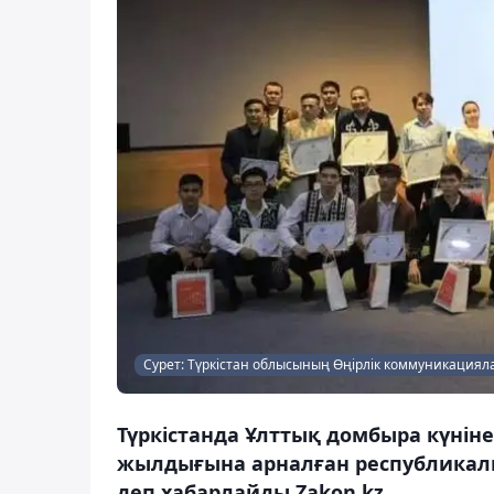
Сурет: Түркістан облысының Өңірлік коммуникациял
Түркістанда Ұлттық домбыра күні
жылдығына арналған республикалық
деп хабарлайды Zakon.kz.