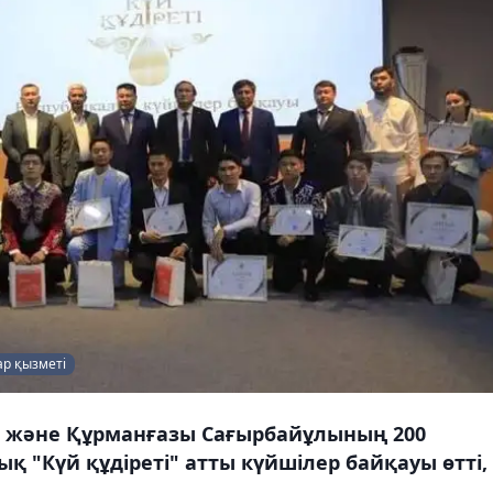
ар қызметі
не және Құрманғазы Сағырбайұлының 200
 "Күй құдіреті" атты күйшілер байқауы өтті,