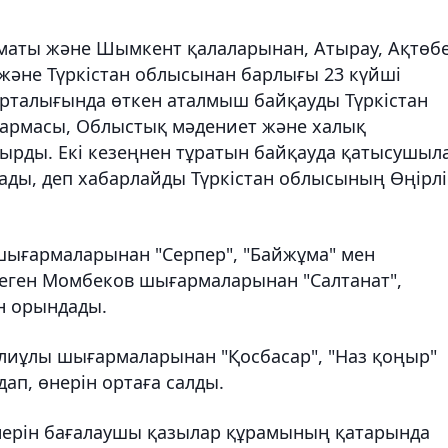
лматы және Шымкент қалаларынан, Атырау, Ақтөбе
және Түркістан облысынан барлығы 23 күйші
 орталығында өткен аталмыш байқауды Түркістан
қармасы, Облыстық мәдениет және халық
ды. Екі кезеңнен тұратын байқауда қатысушыл
ды, деп хабарлайды Түркістан облысының Өңірлі
ығармаларынан "Серпер", "Байжұма" мен
өлеген Момбеков шығармаларынан "Салтанат",
ін орындады.
Әлиұлы шығармаларынан "Қосбасар", "Наз қоңыр"
ап, өнерін ортаға салды.
ерін бағалаушы қазылар құрамының қатарында