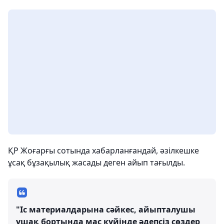
ҚР Жоғарғы сотында хабарланғандай, әзілкешке
ұсақ бұзақылық жасады деген айып тағылды.
"Іс материалдарына сәйкес, айыпталушы
ұшақ бортында мас күйінде әдепсіз сөздер