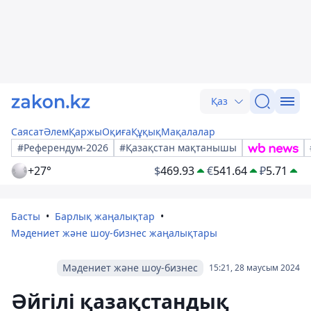
Қаз
Саясат
Әлем
Қаржы
Оқиға
Құқық
Мақалалар
#Референдум-2026
#Қазақстан мақтанышы
+27°
$
469.93
€
541.64
₽
5.71
Басты
Барлық жаңалықтар
Мәдениет және шоу-бизнес жаңалықтары
Мәдениет және шоу-бизнес
15:21, 28 маусым 2024
Әйгілі қазақстандық