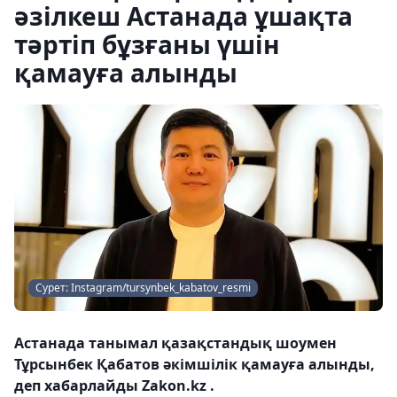
әзілкеш Астанада ұшақта
тәртіп бұзғаны үшін
қамауға алынды
Сурет: Instagram/tursynbek_kabatov_resmi
Астанада танымал қазақстандық шоумен
Тұрсынбек Қабатов әкімшілік қамауға алынды,
деп хабарлайды Zakon.kz .