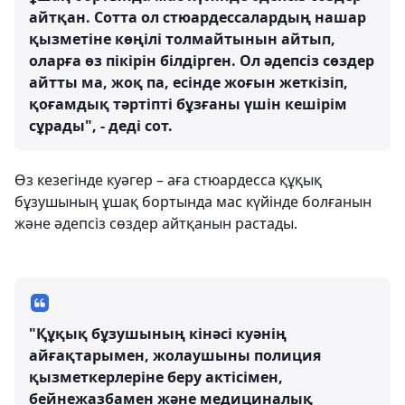
айтқан. Сотта ол стюардессалардың нашар
қызметіне көңілі толмайтынын айтып,
оларға өз пікірін білдірген. Ол әдепсіз сөздер
айтты ма, жоқ па, есінде жоғын жеткізіп,
қоғамдық тәртіпті бұзғаны үшін кешірім
сұрады", - деді сот.
Өз кезегінде куәгер – аға стюардесса құқық
бұзушының ұшақ бортында мас күйінде болғанын
және әдепсіз сөздер айтқанын растады.
"Құқық бұзушының кінәсі куәнің
айғақтарымен, жолаушыны полиция
қызметкерлеріне беру актісімен,
бейнежазбамен және медициналық