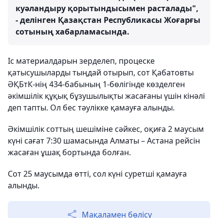
куәландыру қорытындысымен расталады",
- делінген Қазақстан Республикасы Жоғарғы
сотының хабарламасында.
Іс материалдарын зерделеп, процеске
қатысушыларды тыңдай отырып, сот Қабатовты
ӘҚБтК-нің 434-бабының 1-бөлігінде көзделген
әкімшілік құқық бұзушылықты жасағаны үшін кінәлі
деп тапты. Ол бес тәулікке қамауға алынды.
Әкімшілік соттың шешіміне сәйкес, оқиға 2 маусым
күні сағат 7:30 шамасында Алматы – Астана рейсін
жасаған ұшақ бортында болған.
Сот 25 маусымда өтті, сол күні суретші қамауға
алынды.
Мақаламен бөлісу