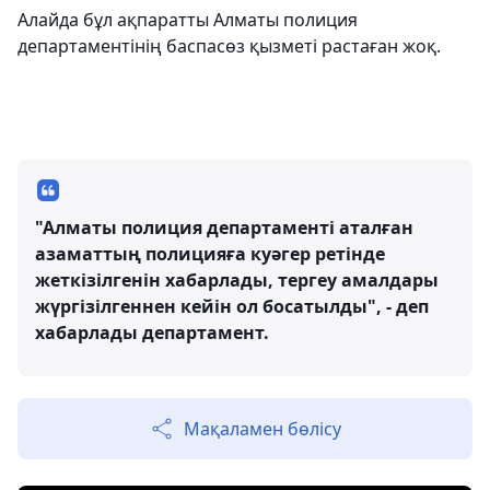
Алайда бұл ақпаратты Алматы полиция
департаментінің баспасөз қызметі растаған жоқ.
"Алматы полиция департаменті аталған
азаматтың полицияға куәгер ретінде
жеткізілгенін хабарлады, тергеу амалдары
жүргізілгеннен кейін ол босатылды", - деп
хабарлады департамент.
Мақаламен бөлісу