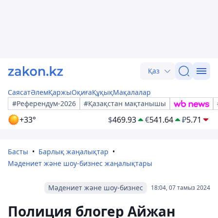
Қаз
Саясат
Әлем
Қаржы
Оқиға
Құқық
Мақалалар
#Референдум-2026
#Қазақстан мақтанышы
+33°
$
469.93
€
541.64
₽
5.71
Басты
Барлық жаңалықтар
Мәдениет және шоу-бизнес жаңалықтары
Мәдениет және шоу-бизнес
18:04, 07 тамыз 2024
Полиция блогер Айжан