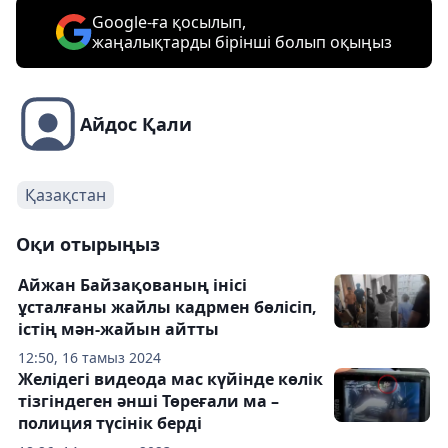
Google-ға қосылып,
жаңалықтарды бірінші болып оқыңыз
Айдос Қали
Қазақстан
Оқи отырыңыз
Айжан Байзақованың інісі
ұсталғаны жайлы кадрмен бөлісіп,
істің мән-жайын айтты
12:50, 16 тамыз 2024
Желідегі видеода мас күйінде көлік
тізгіндеген әнші Төреғали ма –
полиция түсінік берді