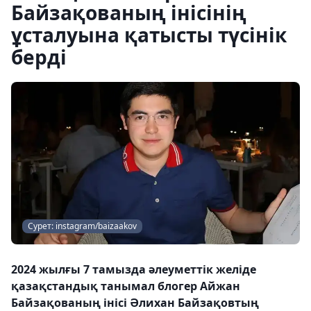
Байзақованың інісінің
ұсталуына қатысты түсінік
берді
Сурет: instagram/baizaakov
2024 жылғы 7 тамызда әлеуметтік желіде
қазақстандық танымал блогер Айжан
Байзақованың інісі Әлихан Байзақовтың