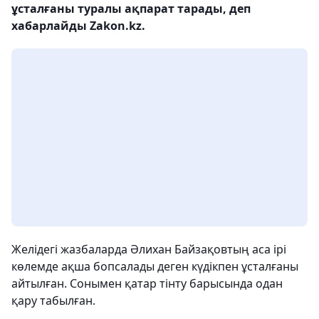
ұсталғаны туралы ақпарат тарады, деп
хабарлайды Zakon.kz.
Желідегі жазбаларда Әлихан Байзақовтың аса ірі
көлемде ақша бопсалады деген күдікпен ұсталғаны
айтылған. Сонымен қатар тінту барысында одан
қару табылған.