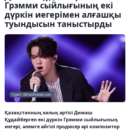
Грэмми сыйлығының екі
дүркін иегерімен алғашқы
туындысын таныстырды
Сурет: dimashnews.com
Қазақстанның халық әртісі Димаш
Құдайберген екі дүркін Грэмми сыйлығының
иегері, әлемге әйгілі продюсер әрі композитор