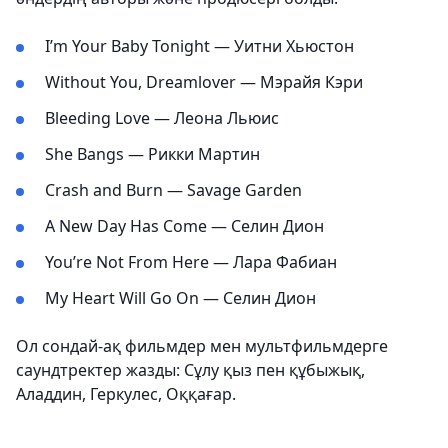
I’m Your Baby Tonight — Уитни Хьюстон
Without You, Dreamlover — Мэрайя Кэри
Bleeding Love — Леона Льюис
She Bangs — Рикки Мартин
Crash and Burn — Savage Garden
A New Day Has Come — Селин Дион
You’re Not From Here — Лара Фабиан
My Heart Will Go On — Селин Дион
Ол сондай-ақ фильмдер мен мультфильмдерге
саундтректер жазды: Сұлу қыз пен құбыжық,
Аладдин, Геркулес, Оққағар.