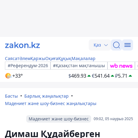
Қаз
Саясат
Әлем
Қаржы
Оқиға
Құқық
Мақалалар
#Референдум-2026
#Қазақстан мақтанышы
+33°
$
469.93
€
541.64
₽
5.71
Басты
Барлық жаңалықтар
Мәдениет және шоу-бизнес жаңалықтары
Мәдениет және шоу-бизнес
09:02, 05 наурыз 2025
Димаш Құдайберген