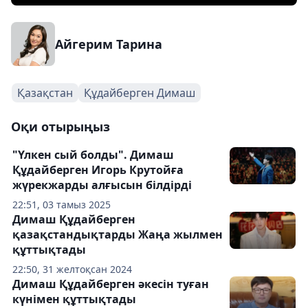
Айгерим Тарина
Қазақстан
Құдайберген Димаш
Оқи отырыңыз
"Үлкен сый болды". Димаш
Құдайберген Игорь Крутойға
жүрекжарды алғысын білдірді
22:51, 03 тамыз 2025
Димаш Құдайберген
қазақстандықтарды Жаңа жылмен
құттықтады
22:50, 31 желтоқсан 2024
Димаш Құдайберген әкесін туған
күнімен құттықтады