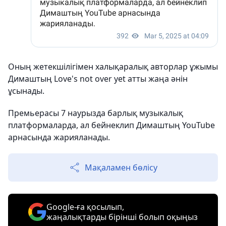
Оның жетекшілігімен халықаралық авторлар ұжымы
Димаштың Love's not over yet атты жаңа әнін
ұсынады.
Премьерасы 7 наурызда барлық музыкалық
платформаларда, ал бейнеклип Димаштың YouTube
арнасында жарияланады.
Мақаламен бөлісу
Google-ға қосылып,
жаңалықтарды бірінші болып оқыңыз