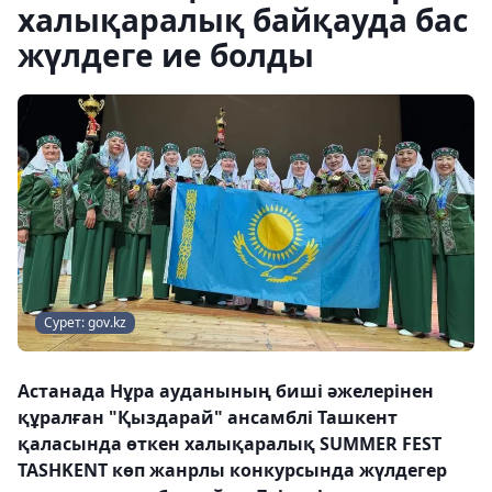
халықаралық байқауда бас
жүлдеге ие болды
Сурет: gov.kz
Астанада Нұра ауданының биші әжелерінен
құралған "Қыздарай" ансамблі Ташкент
қаласында өткен халықаралық SUMMER FEST
TASHKENT көп жанрлы конкурсында жүлдегер