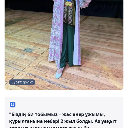
Сурет: gov.kz
"Біздің би тобымыз – жас өнер ұжымы,
құрылғанына небәрі 2 жыл болды. Аз уақыт