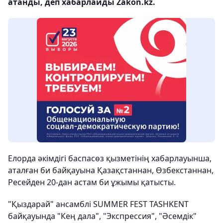
атанды, деп хабарлайды Zakon.kz.
Елорда әкімдігі баспасөз қызметінің хабарлауынша,
аталған би байқауына Қазақстаннан, Өзбекстаннан,
Ресейден 20-дан астам би ұжымы қатысты.
"Қыздарай" ансамблі SUMMER FEST TASHKENT
байқауында "Кең дала", "Экспрессия", "Әсемдік"