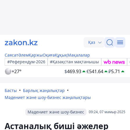
Қаз
Саясат
Әлем
Қаржы
Оқиға
Құқық
Мақалалар
#Референдум-2026
#Қазақстан мақтанышы
+27°
$
469.93
€
541.64
₽
5.71
Басты
Барлық жаңалықтар
Мәдениет және шоу-бизнес жаңалықтары
Мәдениет және шоу-бизнес
09:24, 07 мамыр 2025
Астаналық биші әжелер