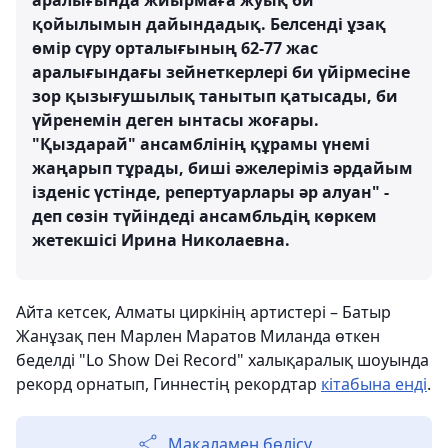
аралығында жиырмаға жуық би
қойылымын дайындадық. Белсенді ұзақ
өмір сүру орталығының 62-77 жас
аралығындағы зейнеткерлері би үйірмесіне
зор қызығушылық танытып қатысады, би
үйренемін деген ынтасы жоғары.
"Қыздарай" ансамблінің құрамы үнемі
жаңарып тұрады, биші әжелеріміз әрдайым
ізденіс үстінде, репертуарлары әр алуан" -
деп сөзін түйіндеді ансамбльдің көркем
жетекшісі Ирина Николаевна.
Айта кетсек, Алматы циркінің артистері – Батыр
Жанұзақ пен Марлен Маратов Миланда өткен
беделді "Lo Show Dei Record" халықаралық шоуында
рекорд орнатып, Гиннестің рекордтар
кітабына енді
.
Мақаламен бөлісу