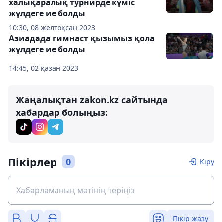
халықаралық турнирде күміс
жүлдеге ие болды
10:30, 08 желтоқсан 2023
Азиадада гимнаст қызымыз қола
жүлдеге ие болды
14:45, 02 қазан 2023
Жаңалықтан zakon.kz сайтында
хабардар болыңыз:
Пікірлер
0
Кіру
Пікір жазу