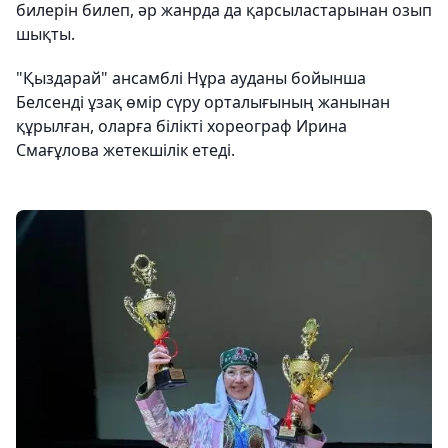
билерін билеп, әр жанрда да қарсыластарынан озып
шықты.
"Қыздарай" ансамблі Нұра ауданы бойынша
Белсенді ұзақ өмір сүру орталығының жанынан
құрылған, оларға білікті хореограф Ирина
Смағұлова жетекшілік етеді.