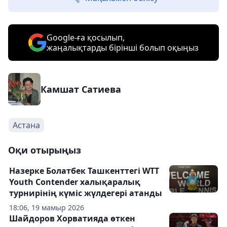
Google-ға қосылып,
жаңалықтарды бірінші болып оқыңыз
Камшат Сатиева
Астана
Оқи отырыңыз
Назерке Болатбек Ташкенттегі WTT
Youth Contender халықаралық
турнирінің күміс жүлдегері атанды
18:06, 19 мамыр 2026
Шайдоров Хорватияда өткен