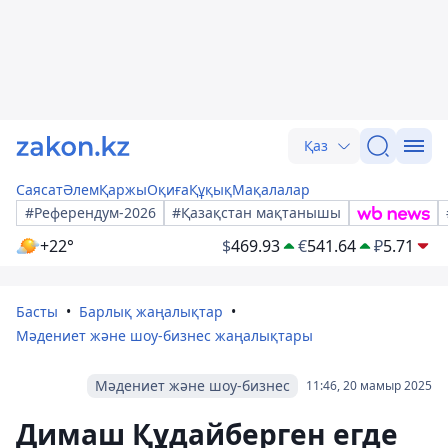
Қаз
Саясат
Әлем
Қаржы
Оқиға
Құқық
Мақалалар
#Референдум-2026
#Қазақстан мақтанышы
+22°
$
469.93
€
541.64
₽
5.71
Басты
Барлық жаңалықтар
Мәдениет және шоу-бизнес жаңалықтары
Мәдениет және шоу-бизнес
11:46, 20 мамыр 2025
Димаш Құдайберген егде