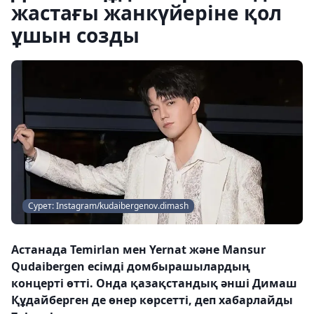
жастағы жанкүйеріне қол
ұшын созды
Сурет: Instagram/kudaibergenov.dimash
Астанада Temirlan мен Yernat және Mansur
Qudaibergen есімді домбырашылардың
концерті өтті. Онда қазақстандық әнші Димаш
Құдайберген де өнер көрсетті, деп хабарлайды