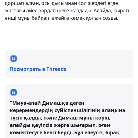
қоршап алған, осы қысымнан сол жердегі егде
жастағы әйел зардап шеге жаздады. Алайда, қырағы
әнші мұны байқап, әжейге көмек қолын созды.
Посмотреть в Threads
"Миуа-апай Димашқа деген
көрермендердің сүйіспеншілігінің алаңына
түсіп қалды, және Димаш мұны көріп,
апайды қауіпсіз жерге шығарып, оған
көмектесуге белгі берді. Бұл елеусіз, бірақ