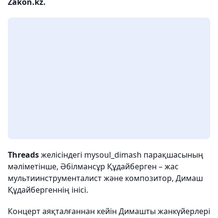
Zakon.kz.
Threads
желісіндегі mysoul_dimash парақшасының
мәліметінше, Әбілмансұр Құдайберген – жас
мультиинструменталист және композитор, Димаш
Құдайбергеннің інісі.
Концерт аяқталғаннан кейін Димашты жанкүйерлері