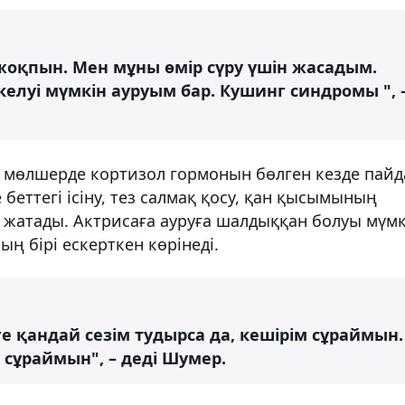
жоқпын. Мен мұны өмір сүру үшін жасадым.
әкелуі мүмкін ауруым бар. Кушинг синдромы ", 
 мөлшерде кортизол гормонын бөлген кезде пайд
 беттегі ісіну, тез салмақ қосу, қан қысымының
рі жатады. Актрисаға ауруға шалдыққан болуы мүмк
 бірі ескерткен көрінеді.
е қандай сезім тудырса да, кешірім сұраймын.
м сұраймын", – деді Шумер.