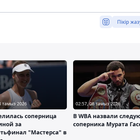
Пікір жаз
08 тамыз 2026
02:57, 08 тамыз 2026
елилась соперница
В WBA назвали следу
иной за
соперника Мурата Гас
тьфинал "Мастерса" в