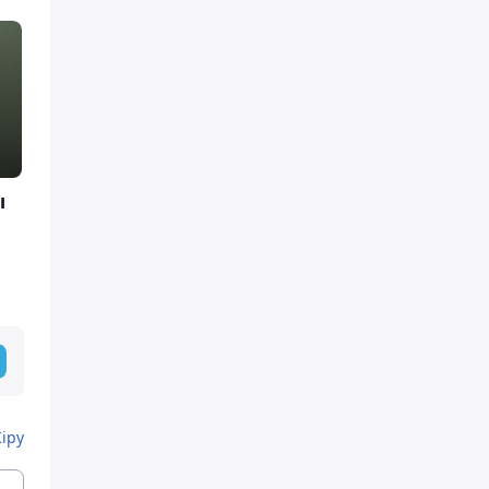
ы
Кіру