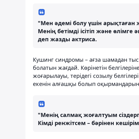
"Мен әдемі болу үшін арықтаған 
Менің бетімді ісітіп және өлімге 
деп жазды актриса.
Кушинг синдромы – ағза шамадан тыс
болатын жағдай. Көрінетін белгілеріне
жоғарылауы, терідегі созылу белгіле
екенін алғашқы болып оқырмандарының
"Менің салмақ жоғалтуым сіздерг
Кімді ренжітсем – бәрінен кешірі