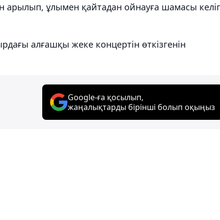
н арылып, ұлымен қайтадан ойнауға шамасы келіп
рдағы алғашқы жеке концертін өткізгенін
Google-ға қосылып,
жаңалықтарды бірінші болып оқыңыз