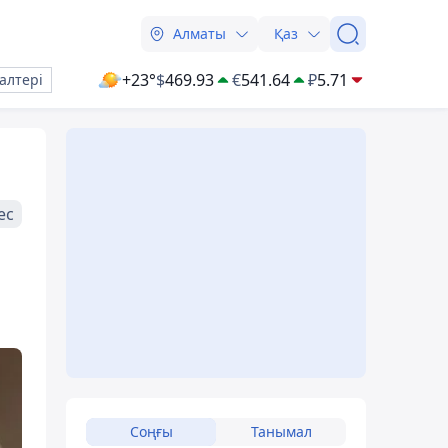
Алматы
Қаз
+23°
$
469.93
€
541.64
₽
5.71
алтері
ес
Соңғы
Танымал