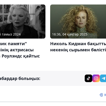
15 тамыз 2024
16:36, 04 қаңтар 2025
ник памяти"
Николь Кидман бақытт
інің актрисасы
некенің сырымен бөлісті
 Роулэндс қайтыс
абардар болыңыз: