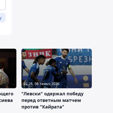
у
02:28, 08 тамыз 2026
ющего
"Левски" одержал победу
сиева
перед ответным матчем
против "Кайрата"