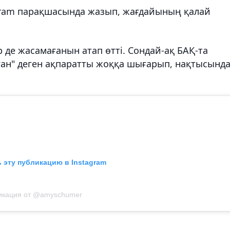
agram парақшасында жазып, жағдайының қалай
де жасамағанын атап өтті. Сондай-ақ БАҚ-та
таған" деген ақпаратты жоққа шығарып, нақтысынд
 эту публикацию в Instagram
икация от @amyschumer