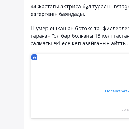
44 жастағы актриса бұл туралы Inst
өзгергенін баяндады.
Шумер ешқашан ботокс та, филлерлер 
тараған "ол бар болғаны 13 келі тас
салмағы екі есе көп азайғанын айтты.
Посмотреть
Публ