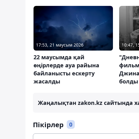
17:53, 21 маусым 2026
10:47, 
22 маусымда қай
"Днев
өңірлерде ауа райына
фильм
байланысты ескерту
Джина
жасалды
болды
Жаңалықтан zakon.kz сайтында х
Пікірлер
0