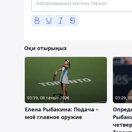
Оқи отырыңыз
03:59, 08 тамыз 2026
03:29, 
Елена Рыбакина: Подача –
Опред
моё главное оружие
Рыбак
четвер