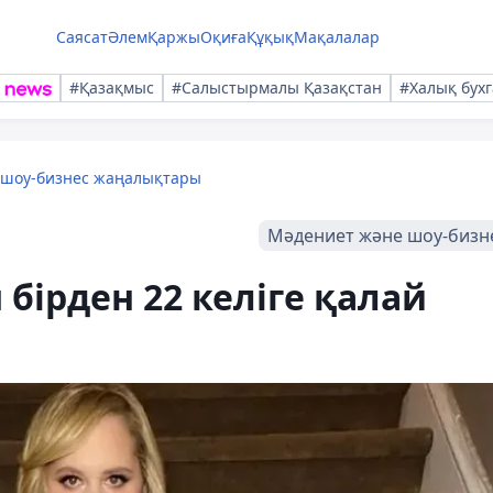
Саясат
Әлем
Қаржы
Оқиға
Құқық
Мақалалар
#Қазақмыс
#Салыстырмалы Қазақстан
#Халық бухг
 шоу-бизнес жаңалықтары
Мәдениет және шоу-бизн
бірден 22 келіге қалай