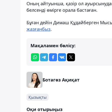
Оның айтуынша, қазір ол ауырсынуда
белсенді өмірге орала бастаған.
Бұған дейін Димаш Құдайберген Мысы
жазғанбыз
.
Мақаламен бөлісу:
Ботагөз Ақиқат
Қызықты
Оқи отырыңыз