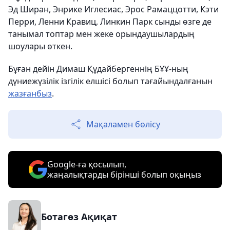
Эд Ширан, Энрике Иглесиас, Эрос Рамаццотти, Кэти
Перри, Ленни Кравиц, Линкин Парк сынды өзге де
танымал топтар мен жеке орындаушылардың
шоулары өткен.
Бұған дейін Димаш Құдайбергеннің БҰҰ-ның
дүниежүзілік ізгілік елшісі болып тағайындалғанын
жазғанбыз
.
Мақаламен бөлісу
Google-ға қосылып,
жаңалықтарды бірінші болып оқыңыз
Ботагөз Ақиқат