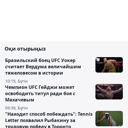
Оқи отырыңыз
Бразильский боец UFC Уокер
считает Вердума величайшим
тяжеловесом в истории
10:19, Бүгін
Чемпион UFC Гейджи может
освободить титул ради боя с
Махачевым
09:39, Бүгін
"Находит способ побеждать": Tennis
Letter похвалил Рыбакину за
трудовую победу в Торонто