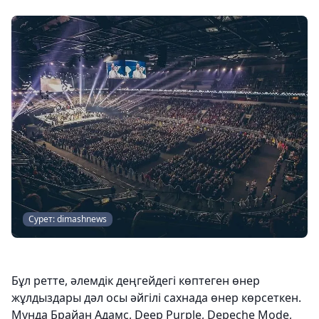
Сурет: dimashnews
Бұл ретте, әлемдік деңгейдегі көптеген өнер
жұлдыздары дәл осы әйгілі сахнада өнер көрсеткен.
Мұнда Брайан Адамс, Deep Purple, Depeche Mode,