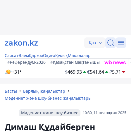
Қаз
Саясат
Әлем
Қаржы
Оқиға
Құқық
Мақалалар
#Референдум-2026
#Қазақстан мақтанышы
+31°
$
469.93
€
541.64
₽
5.71
Басты
Барлық жаңалықтар
Мәдениет және шоу-бизнес жаңалықтары
Мәдениет және шоу-бизнес
10:30, 11 желтоқсан 2025
Димаш Құдайберген