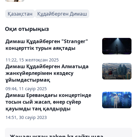
Қазақстан
Құдайберген Димаш
Оқи отырыңыз
Димаш Құдайберген "Stranger"
концерттік турын аяқтады
11:22, 15 желтоқсан 2025
Димаш Құдайберген Алматыда
жанкүйерлерімен кездесу
ұйымдастырмақ
09:44, 11 сәуір 2025
Димаш Еревандағы концертінде
тосын сый жасап, өнер сүйер
қауымды таң қалдырды
14:51, 30 сәуір 2023
Жаңалықтан zakon.kz сайтында