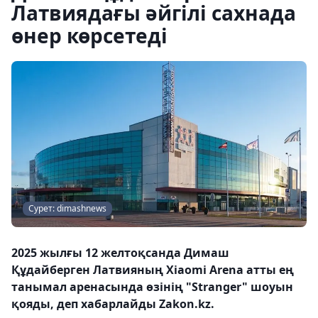
Латвиядағы әйгілі сахнада
өнер көрсетеді
Сурет: dimashnews
2025 жылғы 12 желтоқсанда Димаш
Құдайберген Латвияның Xiaomi Arena атты ең
танымал аренасында өзінің "Stranger" шоуын
қояды, деп хабарлайды Zakon.kz.