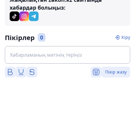
хабардар болыңыз:
Пікірлер
0
Кіру
Пікір жазу