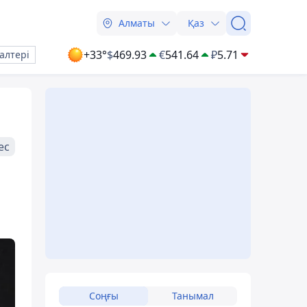
Алматы
Қаз
+33°
$
469.93
€
541.64
₽
5.71
алтері
ес
Соңғы
Танымал