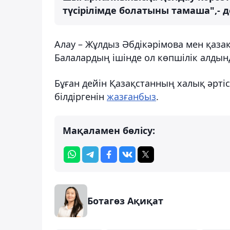
түсірілімде болатыны тамаша",- д
Алау – Жұлдыз Әбдікәрімова мен қаза
Балалардың ішінде ол көпшілік алдында
Бұған дейін Қазақстанның халық әрт
білдіргенін
жазғанбыз
.
Мақаламен бөлісу:
Ботагөз Ақиқат