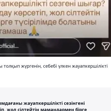
толқып жүргенін, себебі үлкен жауапкершілікті
ымдағаны жауапкершілікті сезінгені
п, жол сілтейтін мамандармен бірге