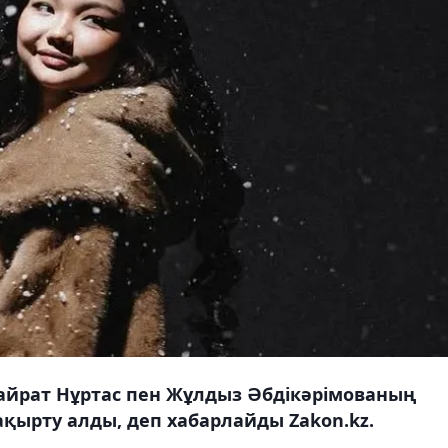
йрат Нұртас пен Жұлдыз Әбдікәрімованың
ақырту алды, деп хабарлайды Zakon.kz.