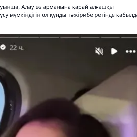
уынша, Алау өз арманына қарай алғашқы
үсу мүмкіндігін ол құнды тәжірибе ретінде қабылд