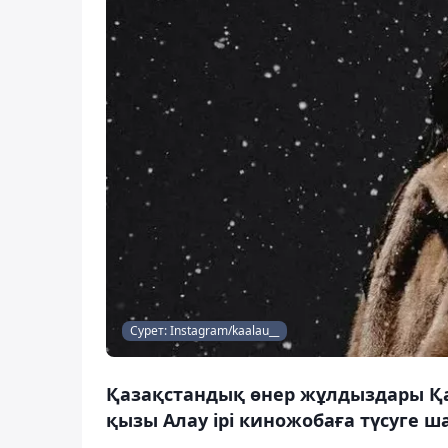
Сурет: Instagram/kaalau__
Қазақстандық өнер жұлдыздары Қа
қызы Алау ірі киножобаға түсуге ш