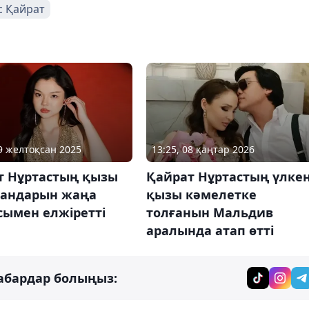
с Қайрат
29 желтоқсан 2025
13:25, 08 қаңтар 2026
т Нұртастың қызы
Қайрат Нұртастың үлке
андарын жаңа
қызы кәмелетке
сымен елжіретті
толғанын Мальдив
аралында атап өтті
абардар болыңыз: