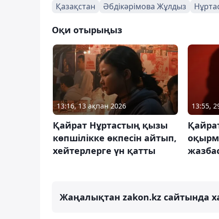
Қазақстан
Әбдікәрімова Жұлдыз
Нұрта
Оқи отырыңыз
13:16, 13 ақпан 2026
13:55, 
Қайрат Нұртастың қызы
Қайра
көпшілікке өкпесін айтып,
оқырм
хейтерлерге үн қатты
жазба
Жаңалықтан zakon.kz сайтында х