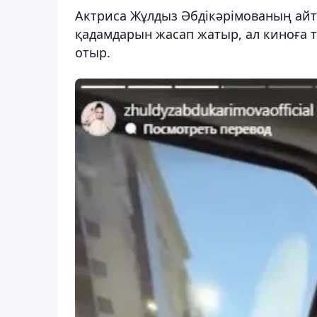
Актриса Жұлдыз Әбдікәрімованың айт
қадамдарын жасап жатыр, ал киноға т
отыр.