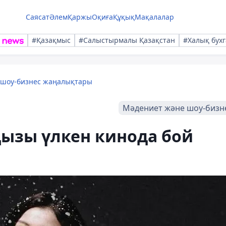
Саясат
Әлем
Қаржы
Оқиға
Құқық
Мақалалар
#Қазақмыс
#Салыстырмалы Қазақстан
#Халық бухг
 шоу-бизнес жаңалықтары
Мәдениет және шоу-бизн
қызы үлкен кинода бой