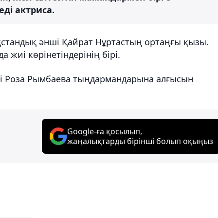
еді актриса.
қстандық әнші Қайрат Нұртастың ортаңғы қызы.
 жиі көрінетіндерінің бірі.
ісі Роза Рымбаева тыңдармандарына алғысын
Google-ға қосылып,
жаңалықтарды бірінші болып оқыңыз