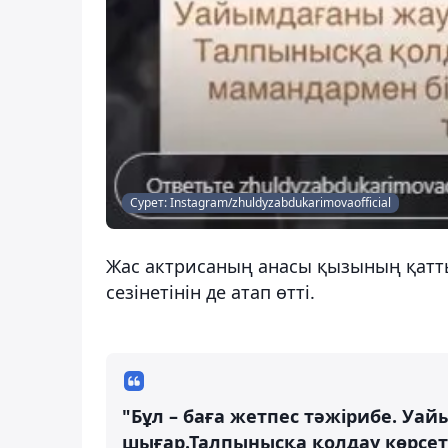
Сурет: Instagram/zhuldyzabdukarimovaofficial
Жас актрисаның анасы қызының қатты 
сезінетінін де атап өтті.
"Бұл – баға жетпес тәжірибе. Уай
шығар.Талпынысқа қолдау көрсеті