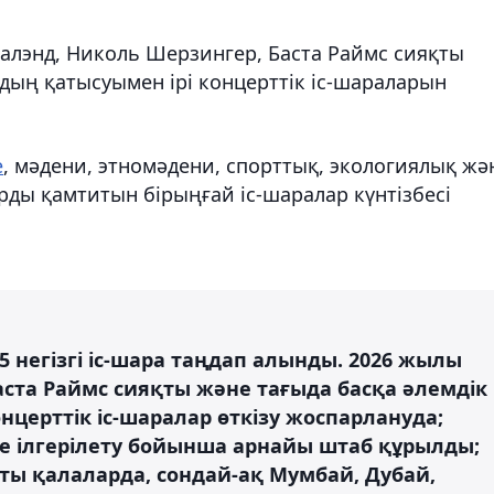
балэнд, Николь Шерзингер, Баста Раймс сияқты
дың қатысуымен ірі концерттік іс-шараларын
е
, мәдени, этномәдени, спорттық, экологиялық жә
ды қамтитын бірыңғай іс-шаралар күнтізбесі
негізгі іс-шара таңдап алынды. 2026 жылы
аста Раймс сияқты және тағыда басқа әлемдік
церттік іс-шаралар өткізу жоспарлануда;
е ілгерілету бойынша арнайы штаб құрылды;
ты қалаларда, сондай-ақ Мумбай, Дубай,