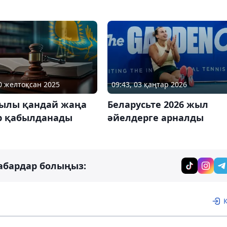
30 желтоқсан 2025
09:43, 03 қаңтар 2026
жылы қандай жаңа
Беларусьте 2026 жыл
р қабылданады
әйелдерге арналды
абардар болыңыз: