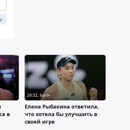
у
20:32, Бүгін
л
Елена Рыбакина ответила,
са в
что хотела бы улучшить в
своей игре