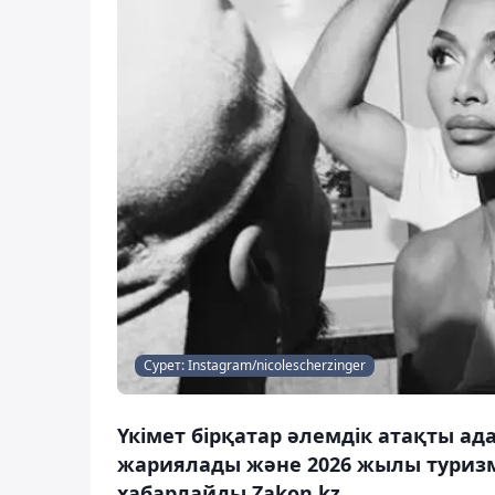
Сурет: Instagram/nicolescherzinger
Үкімет бірқатар әлемдік атақты ад
жариялады және 2026 жылы туризмд
хабарлайды Zakon.kz.