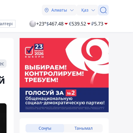
Алматы
Қаз
+23°
$
467.48
€
539.52
₽
5.73
алтері
ес
й
Соңғы
Танымал