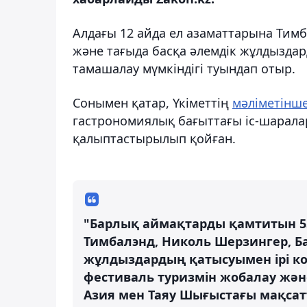
Алдағы 12 айда ел азаматтарына Тим
және тағыда басқа әлемдік жұлдыздар
тамашалау мүмкіндігі туындап отыр.
Сонымен қатар, Үкіметтің
мәліметінш
гастрономиялық бағыттағы іс-шаралар
қалыптастырылып қойған.
"Барлық аймақтарды қамтитын 55 
Тимбалэнд, Николь Шерзингер, Б
жұлдыздардың қатысуымен ірі кон
фестиваль туризмін жобалау жән
Азия мен Таяу Шығыстағы мақсат