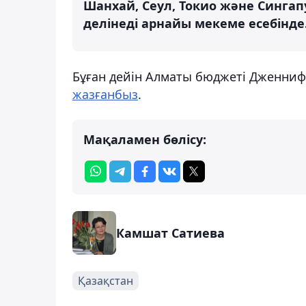
Шанхай, Сеул, Токио және Сингап
делінеді арнайы мекеме есебінде
Бұған дейін Алматы бюджеті Дженниф
жазғанбыз
.
Мақаламен бөлісу:
Камшат Сатиева
Қазақстан