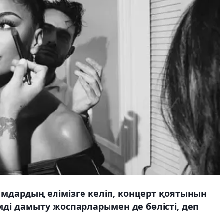
амдардың елімізге келіп, концерт қоятынын
і дамыту жоспарларымен де бөлісті, деп