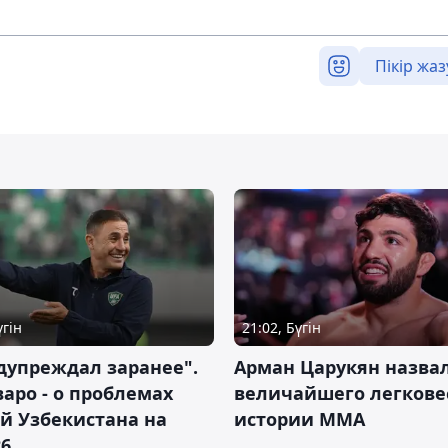
Пікір жаз
үгін
21:02, Бүгін
дупреждал заранее".
Арман Царукян назва
аро - о проблемах
величайшего легкове
й Узбекистана на
истории ММА
26