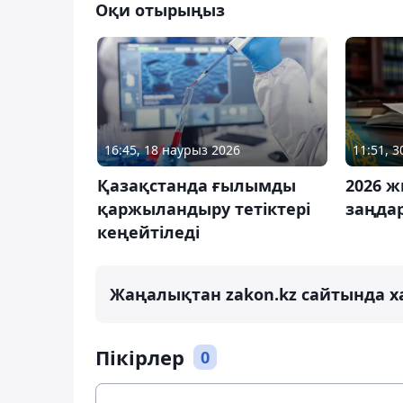
Оқи отырыңыз
16:45, 18 наурыз 2026
11:51, 
Қазақстанда ғылымды
2026 
қаржыландыру тетіктері
заңда
кеңейтіледі
Жаңалықтан zakon.kz сайтында х
Пікірлер
0