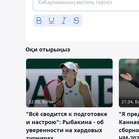
Оқи отырыңыз
22:03, Бүгін
21:34, Б
"Всё сводится к подготовке
"Я пре
и настрою": Рыбакина - об
Каннав
уверенности на хардовых
сборно
турнирах
ЧМ-20