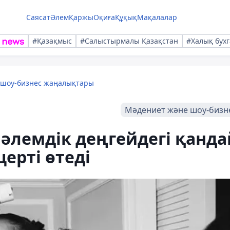
Саясат
Әлем
Қаржы
Оқиға
Құқық
Мақалалар
#Қазақмыс
#Салыстырмалы Қазақстан
#Халық бухг
 шоу-бизнес жаңалықтары
Мәдениет және шоу-бизн
 әлемдік деңгейдегі қанда
ерті өтеді