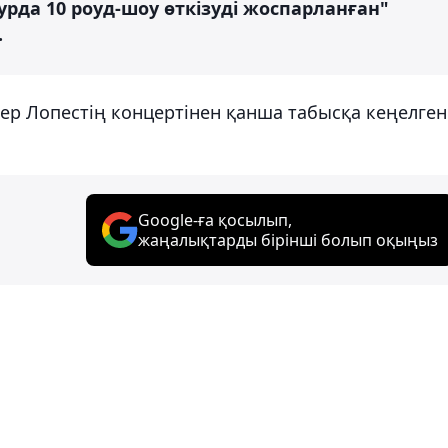
урда 10 роуд-шоу өткізуді жоспарланған"
.
ер Лопестің концертінен қанша табысқа кеңелген
Google-ға қосылып,
жаңалықтарды бірінші болып оқыңыз