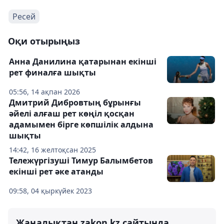
Ресей
Оқи отырыңыз
Анна Данилина қатарынан екінші
рет финалға шықты
05:56, 14 ақпан 2026
Дмитрий Дибровтың бұрынғы
әйелі алғаш рет көңіл қосқан
адамымен бірге көпшілік алдына
шықты
14:42, 16 желтоқсан 2025
Тележүргізуші Тимур Балымбетов
екінші рет әке атанды
09:58, 04 қыркүйек 2023
Жаңалықтан zakon.kz сайтында