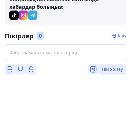
хабардар болыңыз:
Пікірлер
0
Кіру
Пікір жазу