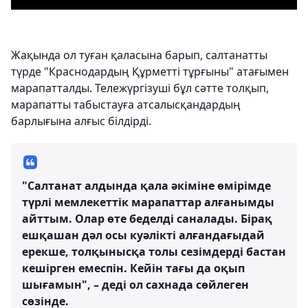
Жақында ол туған қаласына барып, салтанатты
түрде "Краснодардың Құрметті тұрғыны" атағымен
марапатталды. Тележүргізуші бұл сәтте толқып,
марапатты табыстауға атсалысқандардың
барлығына алғыс білдірді.
"Салтанат алдында қала әкіміне өмірімде
түрлі мемлекеттік марапаттар алғанымды
айттым. Олар өте беделді саналады. Бірақ
ешқашан дәл осы куәлікті алғандағыдай
ерекше, толқынысқа толы сезімдерді бастан
кешірген емеспін. Кейін тағы да оқып
шығамын", – деді ол сахнада сөйлеген
сөзінде.