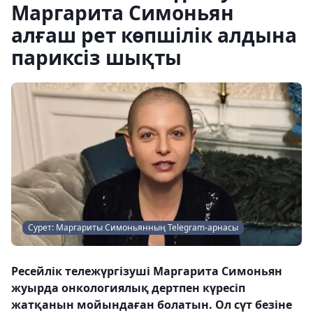
Маргарита Симоньян
алғаш рет көпшілік алдына
париксіз шықты
Сурет: Маргариты Симоньянның Telegram-арнасы
Ресейлік тележүргізуші Маргарита Симоньян
жуырда онкологиялық дертпен күресіп
жатқанын мойындаған болатын. Ол сүт безіне