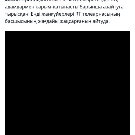
адамдармен қарым-қатынасты барынша азайтуға
тырысқан. Енді жанкүйерлері RT телеарнасының
басшысының жағдайы жақсарғанын айтуда.