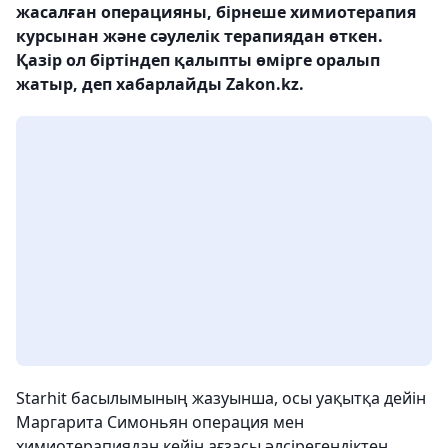
жасалған операцияны, бірнеше химиотерапия
курсынан және сәулелік терапиядан өткен.
Қазір ол біртіндеп қалыпты өмірге оралып
жатыр, деп хабарлайды Zakon.kz.
Starhit басылымының жазуынша, осы уақытқа дейін
Маргарита Симоньян операция мен
химиотерапиядан кейін ағзасы әлсірегендіктен,