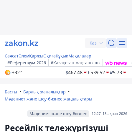
Қаз
Саясат
Әлем
Қаржы
Оқиға
Құқық
Мақалалар
#Референдум-2026
#Қазақстан мақтанышы
+32°
$
467.48
€
539.52
₽
5.73
Басты
Барлық жаңалықтар
Мәдениет және шоу-бизнес жаңалықтары
Мәдениет және шоу-бизнес
12:27, 13 ақпан 2026
Ресейлік тележүргізуші