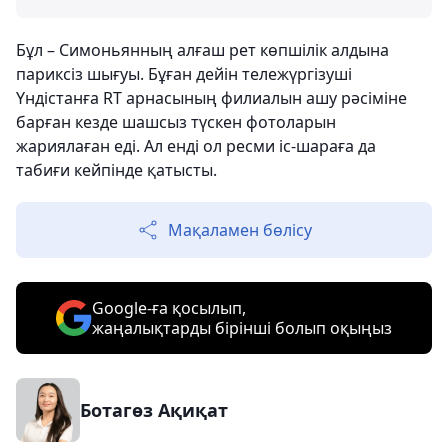
Бұл – Симоньянның алғаш рет көпшілік алдына
париксіз шығуы. Бұған дейін тележүргізуші
Үндістанға RT арнасының филиалын ашу рәсіміне
барған кезде шашсыз түскен фотоларын
жариялаған еді. Ал енді ол ресми іс-шараға да
табиғи кейпінде қатысты.
Мақаламен бөлісу
Google-ға қосылып,
жаңалықтарды бірінші болып оқыңыз
Ботагөз Ақиқат