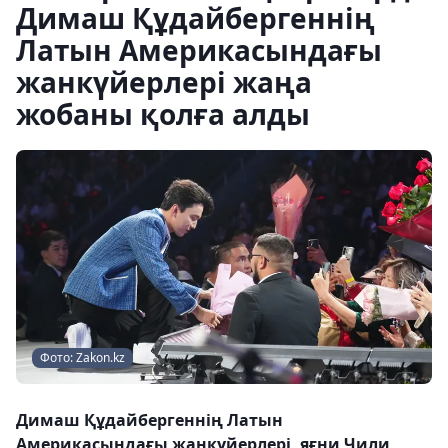
Димаш Құдайбергеннің
Латын Америкасындағы
жанкүйерлері жаңа
жобаны қолға алды
Фото: Zakon.kz
Димаш Құдайбергеннің Латын
Америкасындағы жанкүйерлері, яғни Чили,