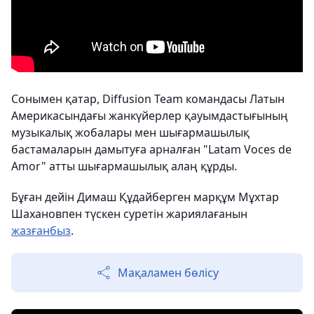
Сонымен қатар, Diffusion Team командасы Латын
Америкасындағы жанкүйерлер қауымдастығының
музыкалық жобалары мен шығармашылық
бастамаларын дамытуға арналған "Latam Voces de
Amor" атты шығармашылық алаң құрды.
Бұған дейін Димаш Құдайберген марқұм Мұхтар
Шахановпен түскен суретін жариялағанын
жазғанбыз
.
Мақаламен бөлісу