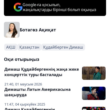
Google-ға қосылып,
жаңалықтарды бірінші болып оқыңыз
Ботагөз Ақиқат
АҚШ
Қазақстан
Құдайберген Димаш
Оқи отырыңыз
Димаш Құдайбергеннің жаңа жеке
концерттік туры басталады
21:40, 01 маусым 2026
Димашты Латын Америкасына
шақыруда
11:47, 04 қыркүйек 2025
Димаш Құдайбергеннің