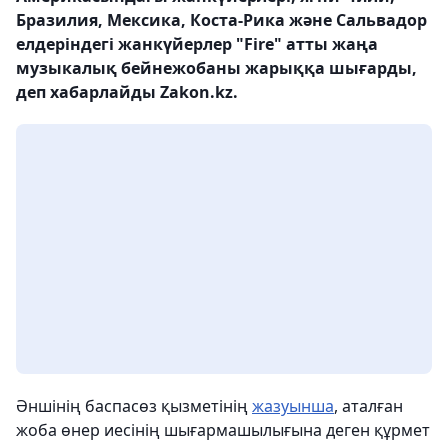
Бразилия, Мексика, Коста-Рика және Сальвадор
елдеріндегі жанкүйерлер "Fire" атты жаңа
музыкалық бейнежобаны жарыққа шығарды,
деп хабарлайды Zakon.kz.
Әншінің баспасөз қызметінің
жазуынша
, аталған
жоба өнер иесінің шығармашылығына деген құрмет