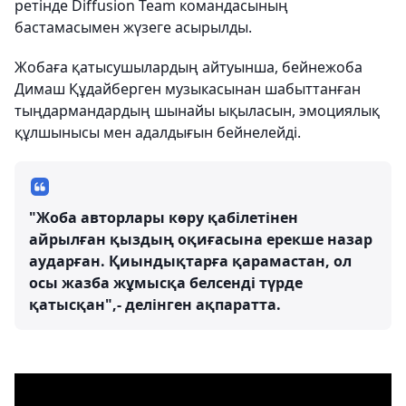
ретінде Diffusion Team командасының
бастамасымен жүзеге асырылды.
Жобаға қатысушылардың айтуынша, бейнежоба
Димаш Құдайберген музыкасынан шабыттанған
тыңдармандардың шынайы ықыласын, эмоциялық
құлшынысы мен адалдығын бейнелейді.
"Жоба авторлары көру қабілетінен
айрылған қыздың оқиғасына ерекше назар
аударған. Қиындықтарға қарамастан, ол
осы жазба жұмысқа белсенді түрде
қатысқан",- делінген ақпаратта.