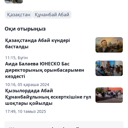
Қазақстан
Құнанбай Абай
Оқи отырыңыз
Қазақстанда Абай күндері
басталды
11:15, Бүгін
Аида Балаева ЮНЕСКО Бас
директорының орынбасарымен
кездесті
10:16, 05 қараша 2024
Қызылордада Абай
Құнанбайұлының ескерткішіне гүл
шоқтары қойылды
17:49, 10 тамыз 2025