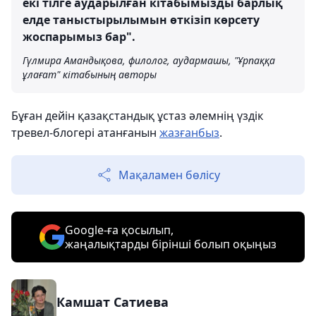
екі тілге аударылған кітабымызды барлық
елде таныстырылымын өткізіп көрсету
жоспарымыз бар".
Гүлмира Амандықова, филолог, аудармашы, "Ұрпаққа
ұлағат" кітабының авторы
Бұған дейін қазақстандық ұстаз әлемнің үздік
тревел-блогері атанғанын
жазғанбыз
.
Мақаламен бөлісу
Google-ға қосылып,
жаңалықтарды бірінші болып оқыңыз
Камшат Сатиева