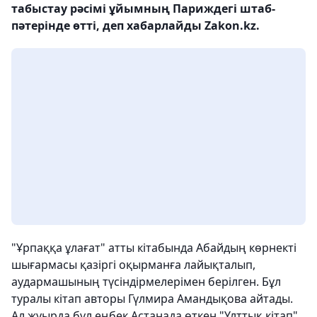
табыстау рәсімі ұйымның Париждегі штаб-
пәтерінде өтті, деп хабарлайды Zakon.kz.
"Ұрпаққа ұлағат" атты кітабында Абайдың көрнекті
шығармасы қазіргі оқырманға лайықталып,
аудармашының түсіндірмелерімен берілген. Бұл
туралы кітап авторы Гүлмира Амандықова айтады.
Ал жуырда бұл еңбек Астанада өткен "Ұлттық кітап"