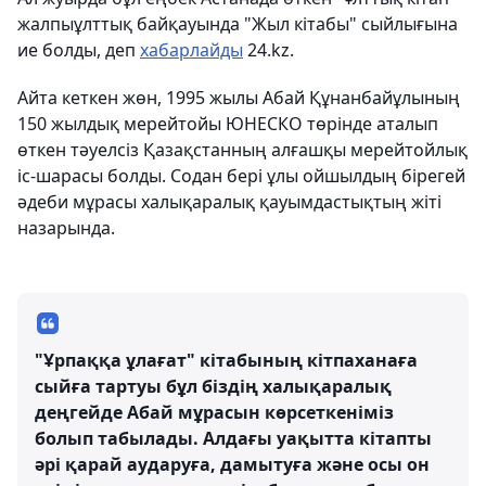
жалпыұлттық байқауында "Жыл кітабы" сыйлығына
ие болды, деп
хабарлайды
24.kz.
Айта кеткен жөн, 1995 жылы Абай Құнанбайұлының
150 жылдық мерейтойы ЮНЕСКО төрінде аталып
өткен тәуелсіз Қазақстанның алғашқы мерейтойлық
іс-шарасы болды. Содан бері ұлы ойшылдың бірегей
әдеби мұрасы халықаралық қауымдастықтың жіті
назарында.
"Ұрпаққа ұлағат" кітабының кітпаханаға
сыйға тартуы бұл біздің халықаралық
деңгейде Абай мұрасын көрсеткеніміз
болып табылады. Алдағы уақытта кітапты
әрі қарай аударуға, дамытуға және осы он