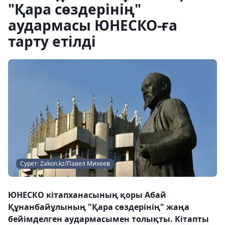
"Қара сөздерінің"
аудармасы ЮНЕСКО-ға
тарту етілді
Сурет: Zakon.kz/Павел Михеев
ЮНЕСКО кітапханасының қоры Абай
Құнанбайұлының "Қара сөздерінің" жаңа
бейімделген аудармасымен толықты. Кітапты