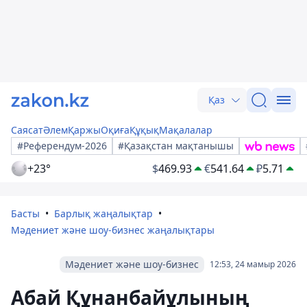
Қаз
Саясат
Әлем
Қаржы
Оқиға
Құқық
Мақалалар
#Референдум-2026
#Қазақстан мақтанышы
+23°
$
469.93
€
541.64
₽
5.71
Басты
Барлық жаңалықтар
Мәдениет және шоу-бизнес жаңалықтары
Мәдениет және шоу-бизнес
12:53, 24 мамыр 2026
Абай Құнанбайұлының