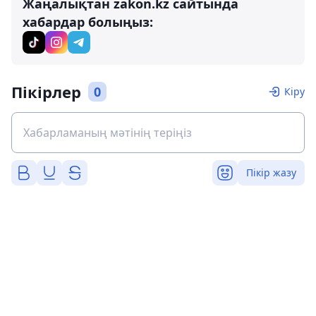
Жаңалықтан zakon.kz сайтында
хабардар болыңыз:
Пікірлер
0
Кіру
Пікір жазу