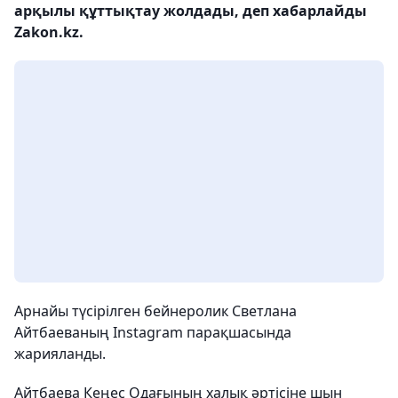
арқылы құттықтау жолдады, деп хабарлайды
Zakon.kz.
Арнайы түсірілген бейнеролик Светлана
Айтбаеваның Instagram парақшасында
жарияланды.
Айтбаева Кеңес Одағының халық әртісіне шын