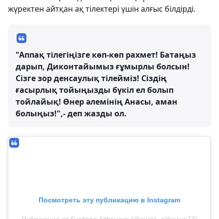
жүректен айтқан ақ тілектері үшін алғыс білдірді.
"Аппақ тілегіңізге көп-көп рахмет! Батаңыз
дарып, Диконтайымыз ғұмырлы болсын!
Сізге зор денсаулық тілейміз! Сіздің
ғасырлық тойыңызды бүкіл ел болып
тойлайық! Өнер әлемінің Анасы, аман
болыңыз!",- деп жазды ол.
Посмотреть эту публикацию в Instagram