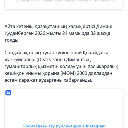
Публикация от Svetlana Aitbayeva (@sveta_aitbaeva73)
Айта кетейік, Қазақстанның халық әртісі Димаш
Құдайберген 2026 жылғы 24 мамырда 32 жасқа
толды.
Сондай-ақ оның туған күніне орай Қытайдағы
жанкүйерлері (Dears тобы) Димаштың
гуманитарлық қызметін қолдау үшін Халықаралық
көші-қон ұйымы қорына (МОМ) 2000 доллардан
астам қаражат аударғаны хабарланды.
Посмотреть эту публикацию в Instagram