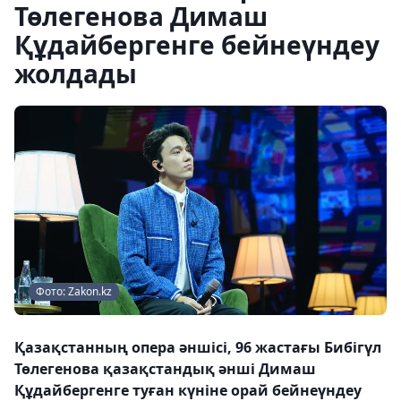
Төлегенова Димаш
Құдайбергенге бейнеүндеу
жолдады
Фото: Zakon.kz
Қазақстанның опера әншісі, 96 жастағы Бибігүл
Төлегенова қазақстандық әнші Димаш
Құдайбергенге туған күніне орай бейнеүндеу