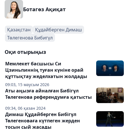
Ботагөз Ақиқат
Қазақстан
Құдайберген Димаш
Төлегенова Бибигүл
Оқи отырыңыз
Мемлекет басшысы Си
Цзиньпиннің туған күніне орай
құттықтау жеделхатын жолдады
09:03, 15 маусым 2026
Аты аңызға айналған Бибігүл
Төлегенова референдумға қатысты
09:34, 06 қазан 2024
Димаш Құдайберген Бибігүл
Төлегеноваға күтпеген жерден
тосын сый жасады