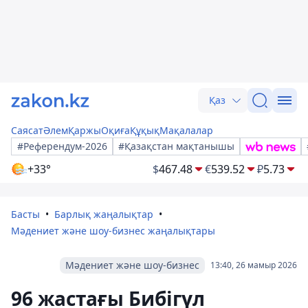
Қаз
Саясат
Әлем
Қаржы
Оқиға
Құқық
Мақалалар
#Референдум-2026
#Қазақстан мақтанышы
+33°
$
467.48
€
539.52
₽
5.73
Басты
Барлық жаңалықтар
Мәдениет және шоу-бизнес жаңалықтары
Мәдениет және шоу-бизнес
13:40, 26 мамыр 2026
96 жастағы Бибігүл