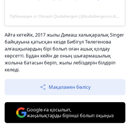
Публикация от Dimash Qudaibergen (@kudaibergenov.dimash)
Айта кетейік, 2017 жылы Димаш халықаралық Singer
байқауына қатысқан кезде Бибігүл Төлегенова
алғашқылардың бірі болып оған ашық қолдау
көрсетті. Бұдан кейін де оның шығармашылық
жолына батасын беріп, жылы лебіздерін білдіріп
келеді.
Мақаламен бөлісу
Google-ға қосылып,
жаңалықтарды бірінші болып оқыңыз