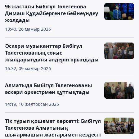
96 жастағы Бибігүл Төлегенова
Димаш Құдайбергенге бейнеүндеу
жолдады
13:40, 26 мамыр 2026
Әскери музыканттар Бибігүл
Төлегенованың соғыс
жылдарындағы әндерін орындады
16:32, 09 мамыр 2026
Алматыда Бибігүл Төлегенованы
әскери оркестрмен құттықтады
14:19, 16 желтоқсан 2025
Тік тұрып қошемет көрсетті: Бибігүл
Төлегенова Алматының
шығармашыл жастарымен кездесті