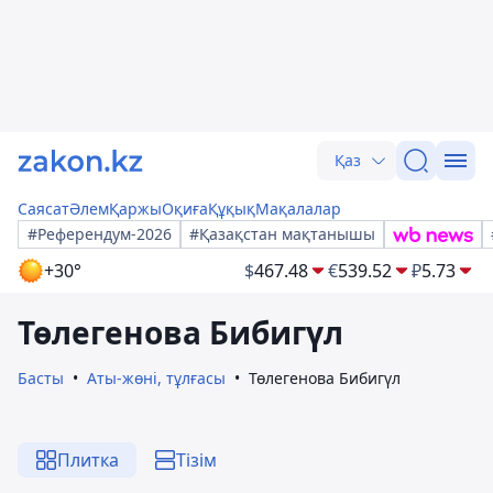
Қаз
Саясат
Әлем
Қаржы
Оқиға
Құқық
Мақалалар
#Референдум-2026
#Қазақстан мақтанышы
+30°
$
467.48
€
539.52
₽
5.73
Төлегенова Бибигүл
Басты
Аты-жөні, тұлғасы
Төлегенова Бибигүл
Плитка
Тізім