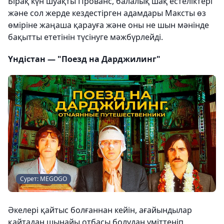
Бірақ күн шуақты Прованс, балалық шақ естеліктері
және сол жерде кездестірген адамдары Максты өз
өміріне жаңаша қарауға және оны не шын мәнінде
бақытты ететінін түсінуге мәжбүрлейді.
Үндістан — "Поезд на Дарджилинг"
Сурет: MEGOGO
Әкелері қайтыс болғаннан кейін, ағайындылар
қайтадан шынайы отбасы болудан үміттеніп,