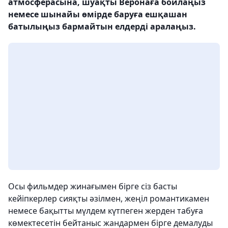
атмосферасына, шуақты Веронаға бойлаңыз
немесе шынайы өмірде баруға ешқашан
батылыңыз бармайтын елдерді аралаңыз.
Осы фильмдер жинағымен бірге сіз басты
кейіпкерлер сияқты әзілмен, жеңіл романтикамен
немесе бақытты мүлдем күтпеген жерден табуға
көмектесетін бейтаныс жандармен бірге демалуды