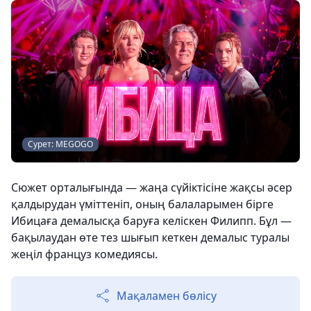
Сурет: MEGOGO
Сюжет орталығында — жаңа сүйіктісіне жақсы әсер
қалдырудан үміттеніп, оның балаларымен бірге
Ибицаға демалысқа баруға келіскен Филипп. Бұл —
бақылаудан өте тез шығып кеткен демалыс туралы
жеңіл француз комедиясы.
Мақаламен бөлісу