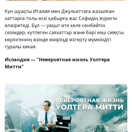
Күн шуақты Италия мен Джульеттаға жазылған
хаттарға толы ескі қабырға жас Софидің жүрегін
елжіретеді. Бұл — уақыт өте келе сөнбейтін
сезімдер, күтпеген саяхаттар және бәрі кеш сияқты
көрінгеннің өзінде өміріңді өзгерту мүмкіндігі
туралы хикая.
Исландия — "Невероятная жизнь Уолтера
Митти"