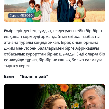
Сурет: MEGOGO
Өмірлеріндегі ең сұмдық кездесуден кейін бір-бірін
ешқашан көрмеуді армандайтын екі жалғызбасты
ата-ана туралы көңілді хикая. Бірақ оның орнына
Джим мен Лорен балаларымен бірге Африкадағы
отбасылық курорттан бір-ақ шығады. Енді оларға бір
қонақүйде тұрып, бір-біріне ғашық болып қалмауға
тырысу керек.
Бали — "Билет в рай"