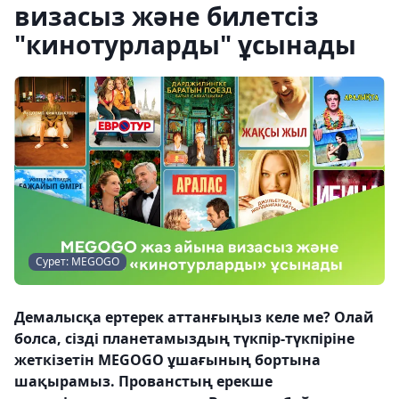
визасыз және билетсіз
"кинотурларды" ұсынады
Сурет: MEGOGO
Демалысқа ертерек аттанғыңыз келе ме? Олай
болса, сізді планетамыздың түкпір-түкпіріне
жеткізетін MEGOGO ұшағының бортына
шақырамыз. Прованстың ерекше