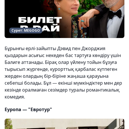
Сурет: MEGOGO
Бұрынғы ерлі-зайыпты Дэвид пен Джорджия
қыздарын асығыс некеден бас тартуға көндіру үшін
Балиге аттанады. Бірақ олар үйлену тойын бұзуға
тырысып жүргенде, курорттық қарбалас күтпеген
жерден олардың бір-біріне жаңаша қарауына
себепші болады. Бұл — екінші мүмкіндіктер мен дер
кезінде оралмаған сезімдер туралы романтикалық
комедия.
Еуропа — "Евротур"