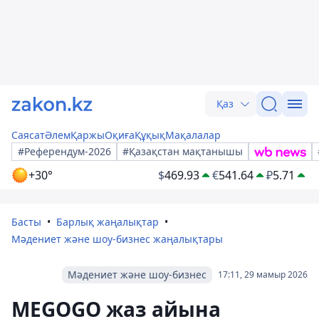
Қаз
Саясат
Әлем
Қаржы
Оқиға
Құқық
Мақалалар
#Референдум-2026
#Қазақстан мақтанышы
+30°
$
469.93
€
541.64
₽
5.71
Басты
Барлық жаңалықтар
Мәдениет және шоу-бизнес жаңалықтары
Мәдениет және шоу-бизнес
17:11, 29 мамыр 2026
MEGOGO жаз айына