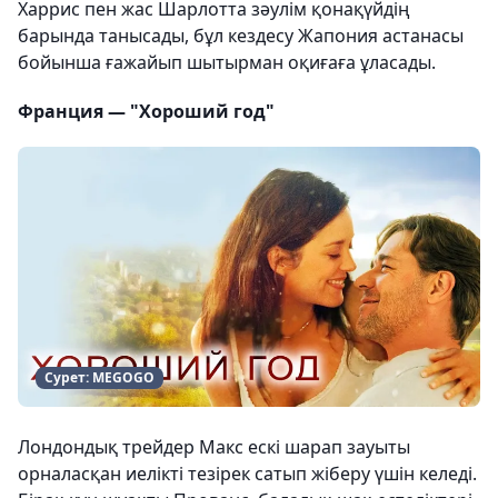
Харрис пен жас Шарлотта зәулім қонақүйдің
барында танысады, бұл кездесу Жапония астанасы
бойынша ғажайып шытырман оқиғаға ұласады.
Франция — "Хороший год"
Сурет: MEGOGO
Лондондық трейдер Макс ескі шарап зауыты
орналасқан иелікті тезірек сатып жіберу үшін келеді.