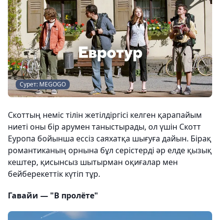
Сурет: MEGOGO
Скоттың неміс тілін жетілдіргісі келген қарапайым
ниеті оны бір арумен таныстырады, ол үшін Скотт
Еуропа бойынша ессіз саяхатқа шығуға дайын. Бірақ
романтиканың орнына бұл серістерді әр елде қызық
кештер, қисынсыз шытырман оқиғалар мен
бейберекеттік күтіп тұр.
Гавайи — "В пролёте"