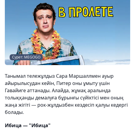
Сурет: MEGOGO
Танымал тележұлдыз Сара Маршаллмен ауыр
айырылысудан кейін, Питер оны ұмыту үшін
Гавайиге аттанады. Алайда, жұмақ аралында
толыққанды демалуға бұрынғы сүйіктісі мен оның
жаңа жігіті — рок-жұлдызбен кездесіп қалуы кедергі
болады.
Ибица — "Ибица"