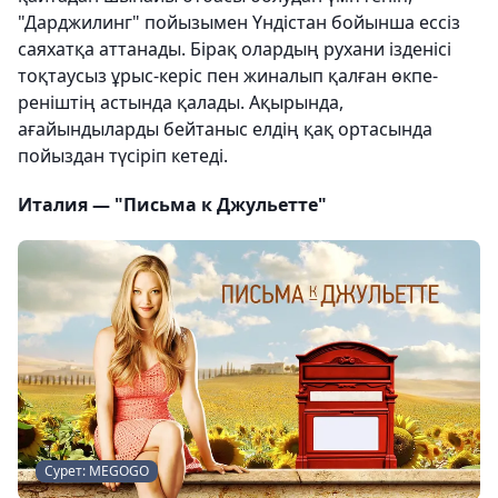
"Дарджилинг" пойызымен Үндістан бойынша ессіз
саяхатқа аттанады. Бірақ олардың рухани ізденісі
тоқтаусыз ұрыс-керіс пен жиналып қалған өкпе-
реніштің астында қалады. Ақырында,
ағайындыларды бейтаныс елдің қақ ортасында
пойыздан түсіріп кетеді.
Италия — "Письма к Джульетте"
Сурет: MEGOGO