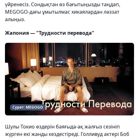
үйренесіз. Сондықтан өз бағытыңызды таңдап,
MEGOGO-дағы ұмытылмас хикаялардан ләззат
алыңыз.
Жапония — "Трудности перевода"
Сурет: MEGOGO
Шулы Токио өздерін баяғыда-ақ жалғыз сезініп
жүрген екі жанды кездестіреді. Голливуд актері Боб