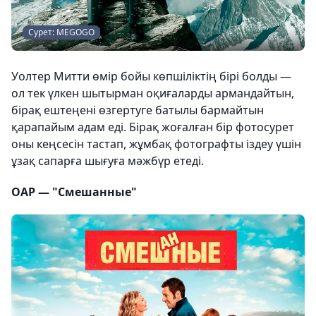
Сурет: MEGOGO
Уолтер Митти өмір бойы көпшіліктің бірі болды —
ол тек үлкен шытырман оқиғаларды армандайтын,
бірақ ештеңені өзгертуге батылы бармайтын
қарапайым адам еді. Бірақ жоғалған бір фотосурет
оны кеңсесін тастап, жұмбақ фотографты іздеу үшін
ұзақ сапарға шығуға мәжбүр етеді.
ОАР — "Смешанные"