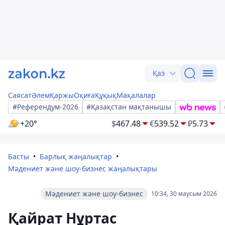
Қаз
Саясат
Әлем
Қаржы
Оқиға
Құқық
Мақалалар
#Референдум-2026
#Қазақстан мақтанышы
+20°
$
467.48
€
539.52
₽
5.73
Басты
Барлық жаңалықтар
Мәдениет және шоу-бизнес жаңалықтары
Мәдениет және шоу-бизнес
10:34, 30 маусым 2026
Қайрат Нұртас