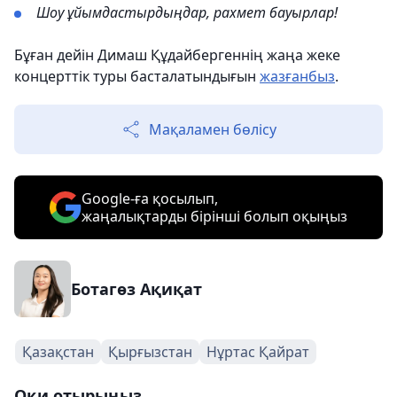
Шоу ұйымдастырдыңдар, рахмет бауырлар!
Бұған дейін Димаш Құдайбергеннің жаңа жеке
концерттік туры басталатындығын
жазғанбыз
.
Мақаламен бөлісу
Google-ға қосылып,
жаңалықтарды бірінші болып оқыңыз
Ботагөз Ақиқат
Қазақстан
Қырғызстан
Нұртас Қайрат
Оқи отырыңыз