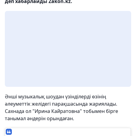
деп хабарлайды Zakon.kz.
Әнші музыкалық шоудан үзінділерді өзінің
әлеуметтік желідегі парақшасында жариялады.
Сахнада ол "Ирина Кайратовна" тобымен бірге
танымал әндерін орындаған.