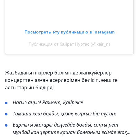
Посмотреть эту публикацию в Instagram
Публикация от Кайрат Нуртас (@kair_n)
Жазбадағы пікірлер бөлімінде жанкүйерлер
концерттен алған әсерлерімен бөлісіп, әншіге
алғыстарын білдірді.
Нағыз аңыз! Рахмет, Қайреке!
Тамаша кеш болды, қазақ-қырғыз бір туған!
Барлығы жоғары деңгейде болды, соңғы рет
мұндай концертте қашан болғаным есімде жоқ...