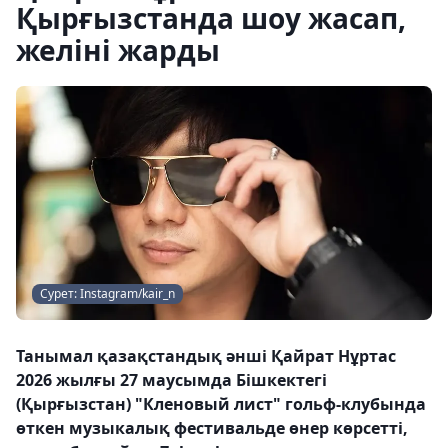
Қырғызстанда шоу жасап,
желіні жарды
Сурет: Instagram/kair_n
Танымал қазақстандық әнші Қайрат Нұртас
2026 жылғы 27 маусымда Бішкектегі
(Қырғызстан) "Кленовый лист" гольф-клубында
өткен музыкалық фестивальде өнер көрсетті,