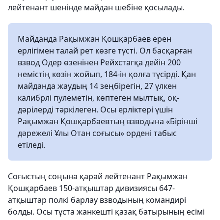
лейтенант шенінде майдан шебіне қосылады.
Майданда Рақымжан Қошқарбаев ерен
ерлігімен талай рет көзге түсті. Ол басқарған
взвод Одер өзенінен Рейхстагқа дейін 200
немістің көзін жойып, 184-ін қолға түсірді. Қан
майданда жаудың 14 зеңбірегін, 27 үлкен
калибрлі пулеметін, көптеген мылтық, оқ-
дәрілерді тәркілеген. Осы ерліктері үшін
Рақымжан Қошқарбаевтың взводына «Бірінші
дәрежелі Ұлы Отан соғысы» ордені табыс
етіледі.
Соғыстың соңына қарай лейтенант Рақымжан
Қошқарбаев 150-атқыштар дивизиясы 647-
атқыштар полкі барлау взводының командирі
болды. Осы тұста жанкешті қазақ батырының есімі