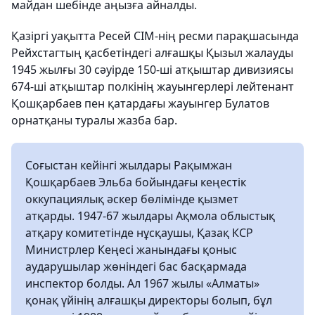
майдан шебінде аңызға айналды.
Қазіргі уақытта Ресей СІМ-нің ресми парақшасында
Рейхстагтың қасбетіндегі алғашқы Қызыл жалауды
1945 жылғы 30 сәуірде 150-ші атқыштар дивизиясы
674-ші атқыштар полкінің жауынгерлері лейтенант
Қошқарбаев пен қатардағы жауынгер Булатов
орнатқаны туралы жазба бар.
Соғыстан кейінгі жылдары Рақымжан
Қошқарбаев Эльба бойындағы кеңестік
оккупациялық әскер бөлімінде қызмет
атқарды. 1947-67 жылдары Ақмола облыстық
атқару комитетінде нұсқаушы, Қазақ КСР
Министрлер Кеңесі жанындағы қоныс
аударушылар жөніндегі бас басқармада
инспектор болды. Ал 1967 жылы «Алматы»
қонақ үйінің алғашқы директоры болып, бұл