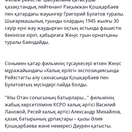
қазақстандық лейтенант Рақымжан Қошқарбаев
пен қатардағы жауынгер Григорий Булатов туралы.
Шығармашылық туынды олардың 1945 жылғы 30
сәуір күні жау жаудырған оқтың астында фашистік
бекініске кіріп, қабырғаға Жеңіс туын орнатқаны
туралы баяндайды.
Сонымен қатар фильмнің тұсаукесері өткен Жеңіс
мұражайындағы «Халық ерлігі» экспозициясында
Рейхстагты алу сахнасында Қошқарбаев пен
Булатовтың мүсіндері пайда болды.
"Ұлы Отан соғысының батырлары..." фильмінің
жабық көрсетіліміне КСРО халық әртісі Василий
Лановой, Ресей халық әртісі Александр Михайлов,
қазақ батырының ұрпақтары – қызы Әлия
Қошқарбаева және немересі Дәурен қатысты.