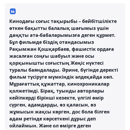
Кинодағы соғыс тақырыбы – бейбітшілікте
өткен бақытты балалық шағымыз үшін
даңқты ата-бабаларымызға деген құрмет.
Бұл фильмде біздің отандасымыз
Рақымжан Қошқарбаев, фашистік ордаға
жасалған соңғы шабуыл және осы
қорқынышты соғыстың Жеңіс нүктесі
туралы баяндалады. Әрине, бүгінде деректі
фильм түсіруге мүмкіндік әлдеқайда көп.
Мұрағаттық құжаттар, кинохроникалар
қолжетімді. Бірақ, туынды авторлары
кейіпкерді бірінші кезекте, үлгілі өмір
сүрген, адамдарды, өз қаласын, өз
жұмысын жақсы көрген, дос бола білген
адам ретінде көрсеткені дұрыс деп
ойлаймын. Және ол өмірге деген