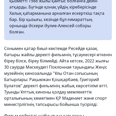
қызметті 1988 жылы қайтыс болғанға дейін
атқарды. Бүгінде қонақ үйдің кіреберісінде
Халық қаһарманына арналған ескерткіш тақта
бар. Бір қызығы, кезінде бұл ғимараттың
орнында Әскери Әулие-Алексей соборы
болған.
Сонымен қатар биыл көктемде Ресейде қазақ
батыры жайлы деректі фильмнің тұсаукесері өткенін
біреу білсе, біреу білмейді. Айта кетсек, 2022 жылғы
30 сәуірде Мәскеудегі Поклонная тауындағы Жеңіс
музейінің кинозалында "Ұлы Отан соғысының
Батырлары: Рақымжан Қошқарбаев, Григорий
Булатов" деректі фильмінің жабық көрсетілімі өтті.
Туынды Ұлттық киноны қолдау мемлекеттік
орталығының көмегімен ҚР Мәдениет және спорт
министрлігінің тапсырысы бойынша түсірілді.
Фильм рейхстаг шабуылына қатысушы