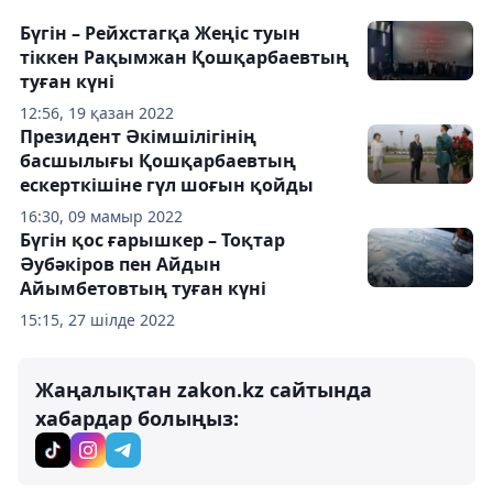
Бүгін – Рейхстагқа Жеңіс туын
тіккен Рақымжан Қошқарбаевтың
туған күні
12:56, 19 қазан 2022
Президент Әкімшілігінің
басшылығы Қошқарбаевтың
ескерткішіне гүл шоғын қойды
16:30, 09 мамыр 2022
Бүгін қос ғарышкер – Тоқтар
Әубәкіров пен Айдын
Айымбетовтың туған күні
15:15, 27 шілде 2022
Жаңалықтан zakon.kz сайтында
хабардар болыңыз: