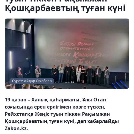
Қошқарбаевтың туған күні
Сурет: Айдар Өрісбаев
19 қазан – Халық қаһарманы, Ұлы Отан
соғысында ерен ерлігімен көзге түскен,
Рейхстагқа Жеңіс туын тіккен Рақымжан
Қошқарбаевтың туған күні, деп хабарлайды
Zakon.kz.