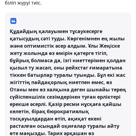
біліп жүруі тиіс.
Құдайдың қалауымен тұсаукесерге
қатысудың сәті туды. Көргенімнен ең жылы
және оптимистік әсер алдым. Ұлы Жеңіске
жету жолында өз өмірін қатерге тігіп,
бұйрық болмаса да, ізгі ниеттерімен қолдан
қызыл ту жасап, оны рейхстаг ғимаратына
тіккен батырлар туралы туынды. Бұл екі жас
жігіттің пайдақорлық ниетпен емес, өз
Отаны мен өз халқына деген шынайы терең
сүйіспеншілік сезімдерінен туған ерліктері
ерекше әсерлі. Қазір ресми нұсқаға қайшы
келетін, бірақ бюрократиялық
тосқауылдардан өтіп, ақиқат екені
расталған осындай оқиғалар туралы айту
өте маңызды. Тарих әрқашан өз