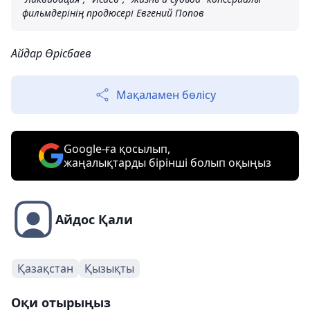
фильмдерінің продюсері Евгений Попов
Айдар Өрісбаев
Мақаламен бөлісу
Google-ға қосылып,
жаңалықтарды бірінші болып оқыңыз
Айдос Қали
Қазақстан
Қызықты
Оқи отырыңыз