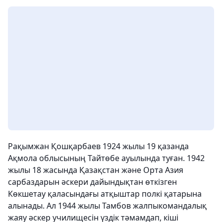
Рақымжан Қошқарбаев 1924 жылы 19 қазанда
Ақмола облысының Тайтөбе ауылында туған. 1942
жылы 18 жасында Қазақстан және Орта Азия
сарбаздарын әскери дайындықтан өткізген
Көкшетау қаласындағы атқыштар полкі қатарына
алынады. Ал 1944 жылы Тамбов жалпыкомандалық
жаяу әскер училищесін үздік тәмамдап, кіші