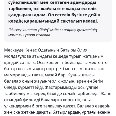
сүйіспеншілігімен көптеген адамдарды
тәрбиелеп, өзі жайлы өте жақсы естелік
қалдырған адам. Ол естелік бүгінге дейін
көздің қарашығындай сақталып келеді.
"Мәскеу ұлттар үйінің" мәдени-ағарту қызметінің
маманы Гүлнар Исакова
Мәскеуде Кеңес Одағының Батыры Әлия
Молдағұлова атындағы көшеде тұрып жатқаным
қандай сәттілік. Осы көшенің бойындағы мектепте
батыр қызымыздың портреті мен есімі жазылған
мемориалды тақта, музей бар. Қуаныштысы,
балалар оның жауынгерлік жолын, ерен еңбегін
біледі, құрметтейді. Жастарымызды осы үлгіде
тәрбиелеуіміз керек, бізді де солай тәрбиеледі. Және
осындай фильмді балаларға көрсетіп, оны
үлкендермен бірге талқылау қажет. Балалар өздерін
жеңіске жеткен даңқты батырлардың ұрпағы екенін