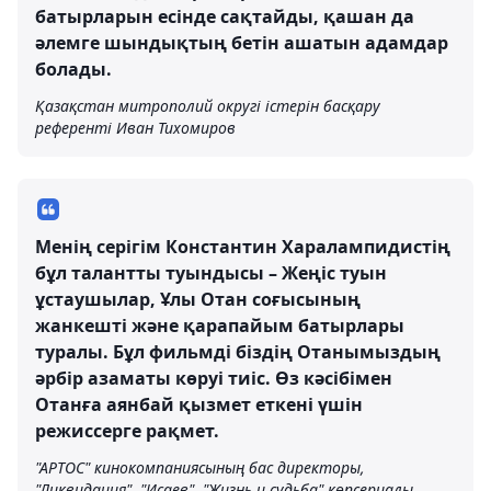
батырларын есінде сақтайды, қашан да
әлемге шындықтың бетін ашатын адамдар
болады.
Қазақстан митрополий округі істерін басқару
референті Иван Тихомиров
Менің серігім Константин Харалампидистің
бұл талантты туындысы – Жеңіс туын
ұстаушылар, Ұлы Отан соғысының
жанкешті және қарапайым батырлары
туралы. Бұл фильмді біздің Отанымыздың
әрбір азаматы көруі тиіс. Өз кәсібімен
Отанға аянбай қызмет еткені үшін
режиссерге рақмет.
"АРТОС" кинокомпаниясының бас директоры,
"Ликвидация", "Исаев", "Жизнь и судьба" көпсериалы