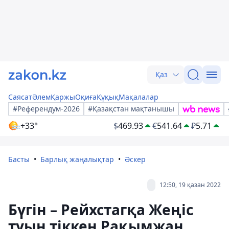
Қаз
Саясат
Әлем
Қаржы
Оқиға
Құқық
Мақалалар
#Референдум-2026
#Қазақстан мақтанышы
+33°
$
469.93
€
541.64
₽
5.71
Басты
Барлық жаңалықтар
Әскер
12:50, 19 қазан 2022
Бүгін – Рейхстагқа Жеңіс
туын тіккен Рақымжан